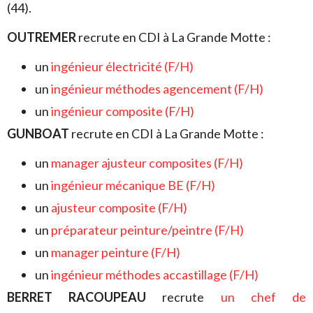
(44).
OUTREMER
recrute en CDI à La Grande Motte :
un
ingénieur électricité (F/H)
un
ingénieur méthodes agencement (F/H)
un
ingénieur composite (F/H)
GUNBOAT
recrute en CDI à La Grande Motte :
un
manager ajusteur composites (F/H)
un
ingénieur mécanique BE (F/H)
un
ajusteur composite (F/H)
un
préparateur peinture/peintre (F/H)
un
manager peinture (F/H)
un
ingénieur méthodes accastillage (F/H)
BERRET RACOUPEAU
recrute
un chef de