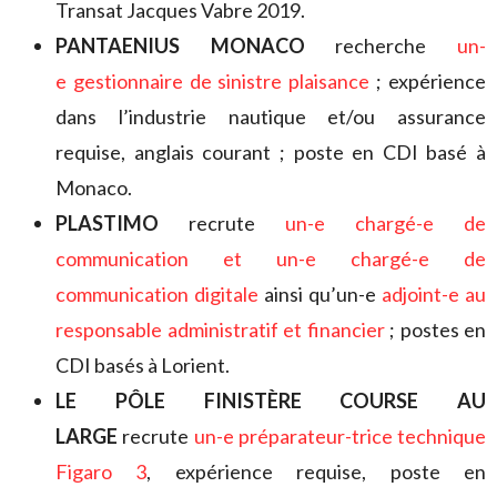
Transat Jacques Vabre 2019.
PANTAENIUS MONACO
recherche
un-
e gestionnaire de sinistre plaisance
; expérience
dans l’industrie nautique et/ou assurance
requise, anglais courant ; poste en CDI basé à
Monaco.
PLASTIMO
recrute
un-e chargé-e de
communication et un-e chargé-e de
communication digitale
ainsi qu’un-e
adjoint-e au
responsable administratif et financier
; postes en
CDI basés à Lorient.
LE PÔLE FINISTÈRE COURSE AU
LARGE
recrute
un-e préparateur-trice technique
Figaro 3
, expérience requise, poste en