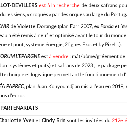
LLOT-DEVILLERS
est à la recherche
de deux safrans pour
du les siens, « croqués » par des orques au large du Portuga
ENIR
de Violette Dorange (plan Farr 2007, ex
Foncia
et
Ye
teau a été remis à neuf et optimisé avant le tour du monde 
ne et pont, système énergie, 2 lignes Exocet by Pixel…).
ORUM L’EPARGNE
est
à vendre
: mât/bôme/gréement de 2
 (dont systèmes et puits) et safrans de 2023 ; le package 
el technique et logistique permettant le fonctionnement d
ÉA PAPREC
, plan Juan Kouyoumdjian mis à l’eau en 2019,
ions d’euros.
 PARTENARIATS
Charlotte Yven
et
Cindy Brin
sont les invitées du
212e é