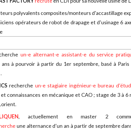
AST FACTORY
recrute
en CDI pour sa nouvelle usine de L
teurs polyvalents composites/monteurs d’accastillage e
iciens opérateurs de robot de drapage et d’usinage 6 a
e
 cherche
un-e alternant-e assistant-e du service pratiq
ans à pourvoir à partir du 1er septembre, basé à Paris
.
ICS
recherche
un-e stagiaire ingénieur-e bureau d’étu
et connaissances en mécanique et CAO ; stage de 3 à 6 m
Lorient.
IQUEN
, actuellement en master 2 commun
herche
une alternance d’un an à partir de septembre dans 