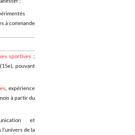
anester :
xpérimentés
xes à commande
ues sportives
;
 (15e), pouvant
des
, expérience
ois à partir du
ication et
l’univers de la