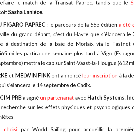
efaire le match de la Transat Paprec, tandis que le
6
çoit
Sasha Lanièce
.
U FIGARO PAPREC
: le parcours de la 56e édition
a été 
ville du grand départ, c’est du Havre que s’élancera le
e à destination de la baie de Morlaix via le Fastnet (6
5 milles partira une semaine plus tard à Vigo (Espagne
eptembre) mettra le cap sur Saint-Vaast-la-Hougue (612 mil
RKE
et
MELWIN FINK
ont annoncé
leur inscription
à la d
ui s’élancera le 14 septembre de Cadix.
LCIM PRB
a signé
un partenariat
avec
Hatch Systems, In
 recherche sur les effets physiques et psychologiques 
hlètes.
 choisi
par World Sailing pour accueillir la premiè