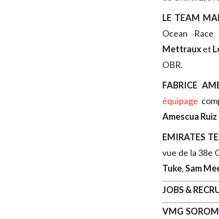
LE TEAM MA
Ocean Race
Mettraux
et
L
OBR.
FABRICE AM
équipage
comp
Amescua Ruiz
EMIRATES T
vue de la 38e
Tuke
,
Sam Me
JOBS & REC
VMG SORO