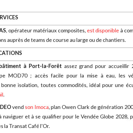
ERVICES
AS
, opérateur matériaux composites,
est disponible
à com
ons auprès de teams de course au large ou de chantiers.
OCATIONS
bâtiment à Port-la-Forêt
assez grand pour accueillir
pe MOD70 ; accès facile pour la mise à eau, les vé
 bonne isolation, toutes commodités, idéal pour une éc
il
.
EDEO
vend
son Imoca
, plan Owen Clark de génération 2008
à naviguer et à se qualifier pour le Vendée Globe 2028, 
s la Transat Café l’Or.