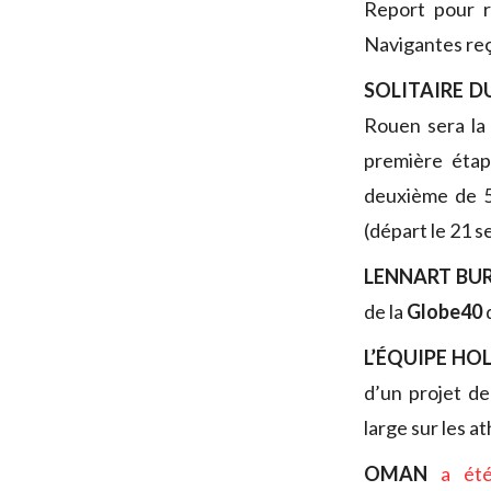
Report pour r
Navigantes re
SOLITAIRE D
Rouen sera la 
première étap
deuxième de 56
(départ le 21 s
LENNART BU
de la
Globe40
q
L’ÉQUIPE HO
d’un projet de
large sur les at
OMAN
a été