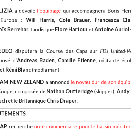
LIZIA
a dévoilé
l’équipage
qui accompagnera Boris Her
 Europe :
Will Harris
,
Cole Brauer
,
Francesca Cla
oïs Berrehar
, tandis que
Flore Hartou
t et
Antoine Auriol
EDEO
disputera la Course des Caps sur
FDJ United-W
osé d’
Andreas Baden
,
Camille Etienne
, militante éco
et
Rémi Blanc
(media man).
EAM NEW ZELAND
a annoncé
le noyau dur de son équi
 Coupe, composée de
Nathan Outteridge
(skipper),
Andy
ech
et le Britannique
Chris Draper
.
RUTEMENTS
MAP
recherche
un-e commercial-e pour le bassin médite