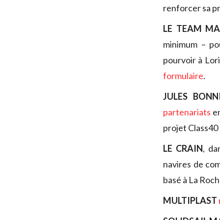
renforcer sa pr
LE TEAM MA
minimum – pou
pourvoir à Lori
formulaire
.
JULES BONN
partenariats
en
projet Class40
LE CRAIN
, da
navires de co
basé à La Roch
MULTIPLAST