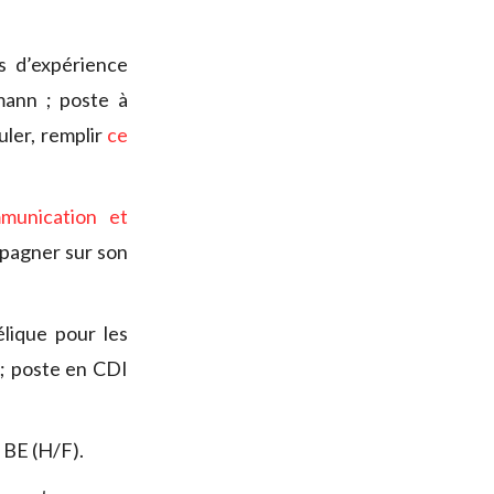
 d’expérience
mann ; poste à
uler, remplir
ce
munication et
mpagner sur son
élique pour les
; poste en CDI
 BE (H/F).