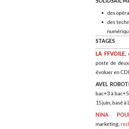
SOLIDSAIL M
des opéra
des techn
numériqu
STAGES
LA FFVOILE
,
poste de deux 
évoluer en CDI
AVEL ROBOT
bac+3 à bac+5 
15 juin, basé à 
NINA POUL
marketing,
rec