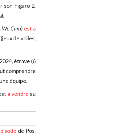
 son Figaro 2,
l.
s We Cam
)
est à
(jeux de voiles,
024, étrave (6
peut comprendre
’une équipe.
 est
à vendre
au
pisode
de Pos.