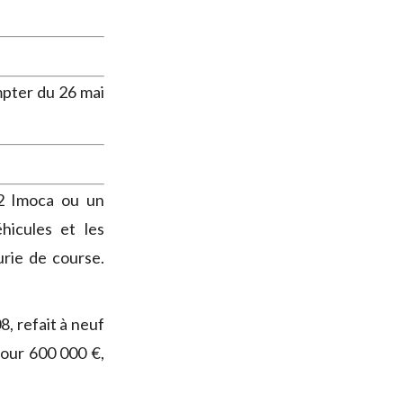
pter du 26 mai
 2 Imoca ou un
hicules et les
urie de course.
, refait à neuf
pour 600 000 €,