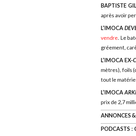
BAPTISTE GI
après avoir per
L’IMOCA
DEV
vendre
. Le ba
gréement, carè
L’IMOCA EX-
C
mètres), foils
tout le matéri
L’IMOCA
ARK
prix de 2,7 mill
ANNONCES &
PODCASTS :