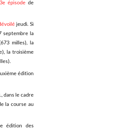
3e épisode
de
dévoilé
jeudi. Si
 7 septembre la
73 milles), la
), la troisième
les).
euxième édition
c
., dans le cadre
de la course au
re édition des