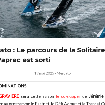
to : Le parcours de la Solitair
aprec est sorti
19 mai 2025
–
Mercato
NOMINATIONS
GRAVIÈRE
sera cette saison
le co-skipper
de
Jérémie
ec au programme le Fastnet, le Défi Azimut et la Transat Ca