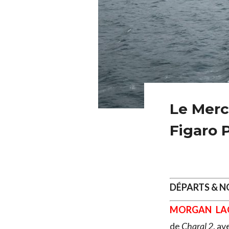
Le Merca
Figaro P
DÉPARTS & 
MORGAN LA
de
Charal 2
, av