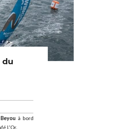
e du
 Beyou
à bord
fé L’Or.