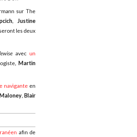
rmann sur The
pcich
,
Justine
seront les deux
ewise
avec
un
logiste,
Martin
pe navigante
en
 Maloney
,
Blair
rranéen
afin de