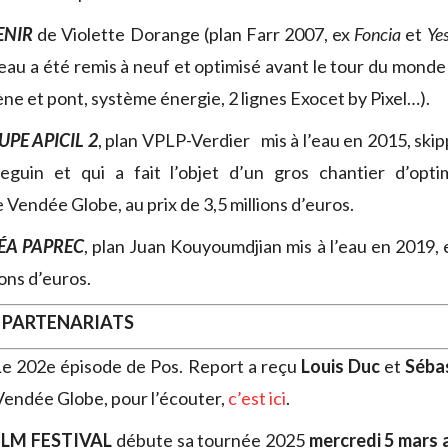
ENIR
de Violette Dorange (plan Farr 2007, ex
Foncia
et
Ye
teau a été remis à neuf et optimisé avant le tour du monde 
ne et pont, système énergie, 2 lignes Exocet by Pixel…).
PE APICIL 2
, plan VPLP-Verdier mis à l’eau en 2015, ski
guin et qui a fait l’objet d’un gros chantier d’opti
e Vendée Globe, au prix de 3,5 millions d’euros.
ÉA PAPREC
, plan Juan Kouyoumdjian mis à l’eau en 2019,
ions d’euros.
 PARTENARIATS
e 202e épisode de Pos. Report a reçu
Louis Duc
et
Séba
Vendée Globe, pour l’écouter,
c’est ici
.
ILM FESTIVAL
débute sa tournée 2025
mercredi 5 mars 