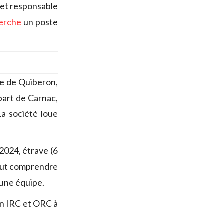
(et responsable
erche
un poste
aie de Quiberon,
́part de Carnac,
La société loue
024, étrave (6
peut comprendre
’une équipe.
en IRC et ORC à