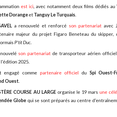
grammation
est ici
, avec notamment deux films dédiés au
ette Dorange
et
Tanguy Le Turquais
.
SAVEL
a renouvelé et renforcé
son partenariat
avec
tenaire majeur du projet Figaro Beneteau du skipper, 
sormais
P’tit Duc
.
enouvelé
son partenariat
de transporteur aérien officie
l’édition 2025.
st engagé comme
partenaire officiel
du
Spi Ouest-
nd Ouest
.
ISTÈRE COURSE AU LARGE
organise le 19 mars
une célé
Vendée Globe
qui se sont préparés au centre d’entraînem