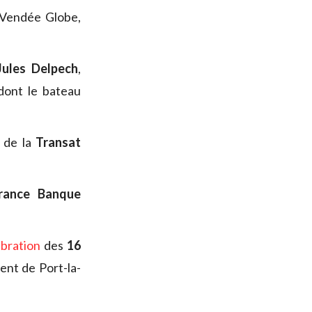
 Vendée Globe,
Jules Delpech
,
dont le bateau
l de la
Transat
France Banque
bration
des
16
ent de Port-la-