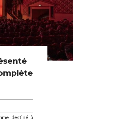
résenté
complète
mme destiné à