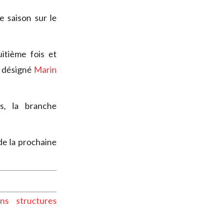
e saison sur le
itième fois et
é désigné
Marin
s, la branche
 de la prochaine
ns structures