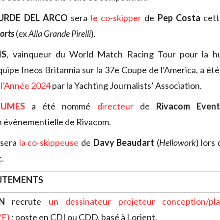
URDE DEL ARCO
sera
le co-skipper
de
Pep Costa
cett
orts
(ex
Alla Grande Pirelli
).
MS
, vainqueur du World Match Racing Tour pour la hu
uipe Ineos Britannia sur la 37e Coupe de l’America, a ét
 l’Année 2024
par la Yachting Journalists’ Association.
AUMES
a été nommé
directeur
de
Rivacom Event
 événementielle de Rivacom.
sera
la co-skippeuse
de
Davy Beaudart
(
Hellowork
) lors
.
RUTEMENTS
N
recrute
un dessinateur projeteur conception/pla
/F)
; poste en CDI ou CDD, basé à Lorient.