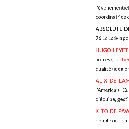
l’événementie
coordinatrice d
ABSOLUTE D
76
La Loévie
po
HUGO LEYET
autres),
reche
qualité) idéal
ALIX DE LA
l’America’s C
d’équipe, gesti
KITO DE PA
double ou équi