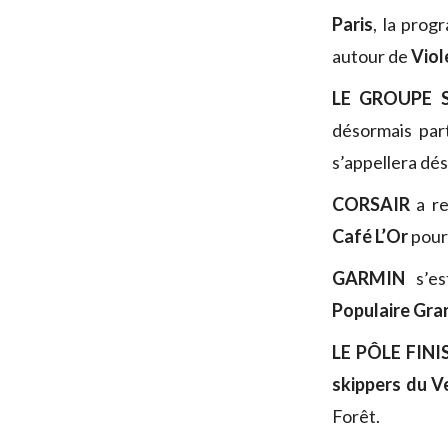
Paris
, la pro
autour de
Viol
LE GROUPE 
désormais par
s’appellera dé
CORSAIR
a r
Café L’Or
pour 
GARMIN
s’e
Populaire Gra
LE PÔLE FIN
skippers du 
Forêt.