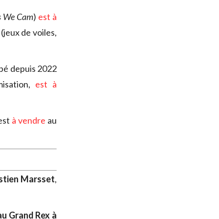
s We Cam
)
est à
(jeux de voiles,
ppé depuis 2022
misation,
est à
 est
à vendre
au
stien Marsset
,
au Grand Rex à