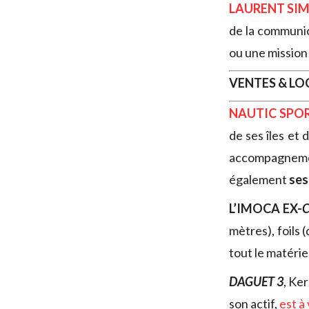
LAURENT SI
de la communic
ou une mission 
VENTES & L
NAUTIC SPO
de ses îles et
accompagnement
également
ses
L’IMOCA EX-
C
mètres), foils
tout le matéri
DAGUET 3
, Ke
son actif,
est à