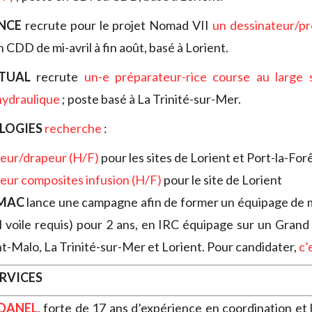
NCE
recrute pour le projet Nomad VII
un dessinateur/p
n CDD de mi-avril à fin août, basé à Lorient.
TUAL
recrute
un-e préparateur-rice course au large s
hydraulique
; poste basé à La Trinité-sur-Mer.
LOGIES
recherche
:
fieur/drapeur (H/F)
pour les sites de Lorient et Port-la-For
eur composites infusion (H/F)
pour le site de Lorient
AMAC
lance une campagne afin de former un équipage de 
l voile requis) pour 2 ans, en IRC équipage sur un Grand 
nt-Malo, La Trinité-sur-Mer et Lorient. Pour candidater,
c’
ERVICES
DANEL
, forte de 17 ans d’expérience en coordination et 