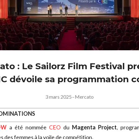
to : Le Sailorz Film Festival p
CIC dévoile sa programmation 
3 mars 2025
–
Mercato
NOMINATIONS
OW
a été nommée
CEO
du
Magenta Project
, progra
ès des femmes à la voile de compétition.