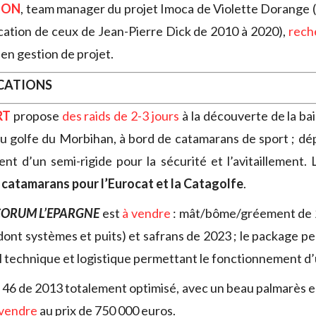
MON
, team manager du projet Imoca de Violette Dorange 
ation de ceux de Jean-Pierre Dick de 2010 à 2020),
rech
en gestion de projet.
OCATIONS
RT
propose
des raids de 2-3 jours
à la découverte de la b
 du golfe du Morbihan, à bord de catamarans de sport ; de
 d’un semi-rigide pour la sécurité et l’avitaillement. 
 catamarans pour l’Eurocat et la Catagolfe
.
ORUM L’EPARGNE
est
à vendre
: mât/bôme/gréement de 2
 (dont systèmes et puits) et safrans de 2023 ; le package 
el technique et logistique permettant le fonctionnement d
r 46 de 2013 totalement optimisé, avec un beau palmarès 
 vendre
au prix de 750 000 euros.