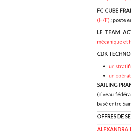
FC CUBE FRA
(H/F)
; poste e
LE TEAM AC
mécanique et 
CDK TECHNO
un strati
un opérat
SAILING PR
(niveau fédéra
basé entre Sai
OFFRES DE S
ALEXANDRA 