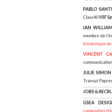
PABLO SANT
Class40
VSF Sp
IAN WILLIA
membre de l’éq
britannique de
VINCENT C
communication
JULIE SIMON
Transat Paprec
JOBS & REC
GSEA DESIG
composites (H