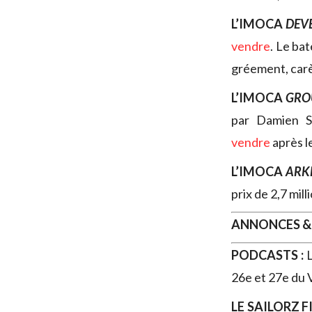
L’IMOCA
DEV
vendre
. Le ba
gréement, carè
L’IMOCA
GROU
par Damien Se
vendre
après l
L’IMOCA
ARK
prix de 2,7 mill
ANNONCES &
PODCASTS :
L
26e et 27e du 
LE SAILORZ F