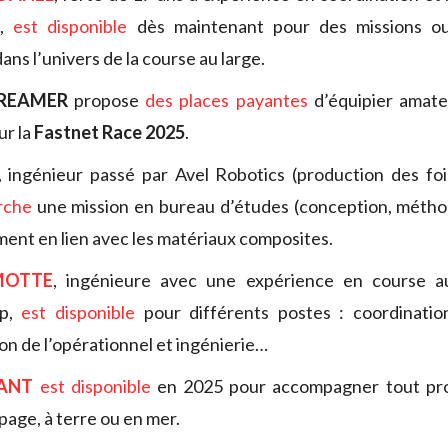
l,
est disponible
dès maintenant pour des missions o
ans l’univers de la course au large.
REAMER
propose
des places payantes
d’équipier amate
ur la
Fastnet Race 2025
.
, ingénieur passé par Avel Robotics (production des fo
rche
une mission en bureau d’études (conception, métho
ement en lien avec les matériaux composites.
MOTTE
, ingénieure avec une expérience en course a
up,
est disponible
pour différents postes : coordinatio
on de l’opérationnel et ingénierie…
VANT
est disponible
en 2025 pour accompagner tout pro
page, à terre ou en mer.