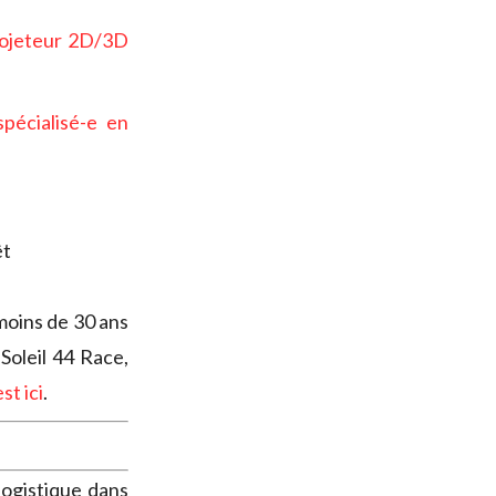
rojeteur 2D/3D
pécialisé-e en
êt
moins de 30 ans
Soleil 44 Race,
est ici
.
logistique dans