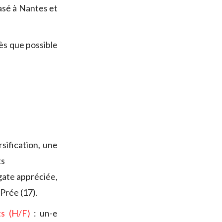
asé à Nantes et
ès que possible
sification, une
ts
gate appréciée,
-Prée (17).
ts (H/F)
: un-e