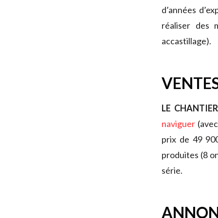
d’années d’ex
réaliser des 
accastillage).
VENTES
LE CHANTIE
naviguer
(avec 
prix de 49 900
produites (8 o
série.
ANNON