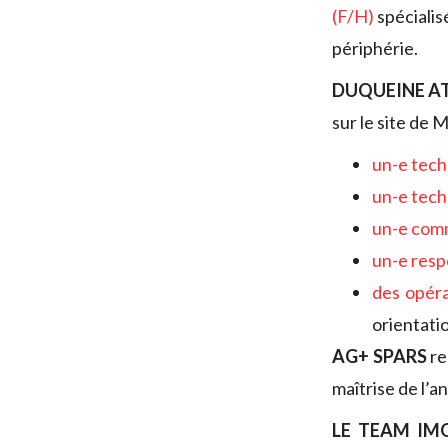
(F/H)
spécialis
périphérie.
DUQUEINE A
sur le site de Ma
un-e tech
un-e tech
un-e com
un-e resp
des opér
orientati
AG+ SPARS
r
maîtrise de l’a
LE TEAM IM