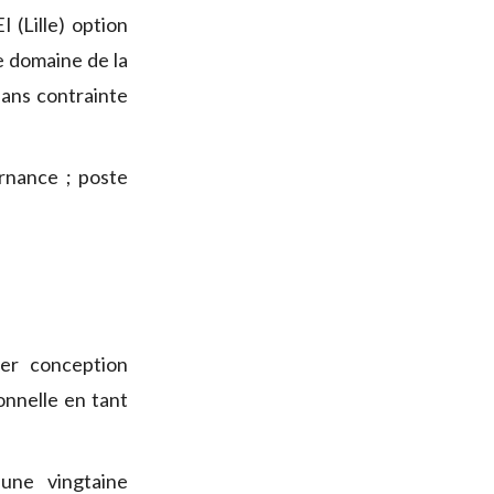
 (Lille) option
e domaine de la
sans contrainte
rnance ; poste
ter conception
nnelle en tant
 une vingtaine