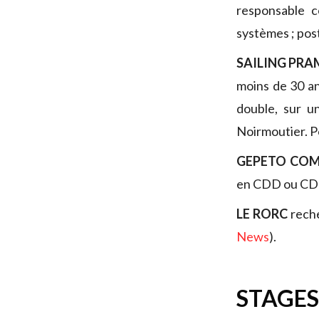
responsable c
systèmes ; pos
SAILING PR
moins de 30 an
double, sur u
Noirmoutier. P
GEPETO CO
en CDD ou CDI 
LE RORC
reche
News
).
STAGES