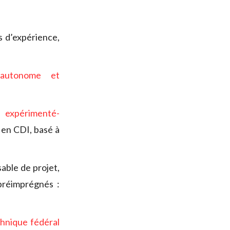
s d’expérience,
autonome et
e expérimenté-
 en CDI, basé à
sable de projet,
préimprégnés :
chnique fédéral