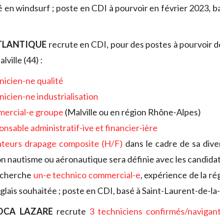
é en windsurf ; poste en CDI à pourvoir en février 2023, b
TLANTIQUE
recrute en CDI, pour des postes à pourvoir d
lville (44) :
nicien-ne qualité
nicien-ne industrialisation
mercial-e groupe
(Malville ou en région Rhône-Alpes)
onsable administratif-ive et financier-ière
ateurs drapage composite (H/F)
dans le cadre de sa diver
on nautisme ou aéronautique sera définie avec les candida
echerche
un-e technico commercial-e
, expérience de la ré
nglais souhaitée ; poste en CDI, basé à Saint-Laurent-de-la
OCA LAZARE
recrute
3 techniciens confirmés/navigan