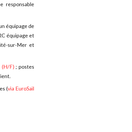
-e responsable
un équipage de
IRC équipage et
ité-sur-Mer et
 (H/F)
;
postes
ient.
es (
via EuroSail