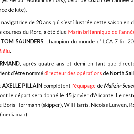
 (et 4e au Mondial seniors), celui de coach de l’année 
ce de kite).
, navigatrice de 20 ans qui s’est illustrée cette saison en
es courses du Rorc, a été élue
Marin britannique de l’anné
TOM SAUNDERS
, champion du monde d’ILCA 7 fin 20
é élu
.
ORMAND
, après quatre ans et demi en tant que direct
ient d’être nommé
directeur des opérations
de
North Sai
t
AXELLE PILLAIN
complètent
l’équipage
de
Malizia-Seae
nt le départ sera donné le 15 janvier d’Alicante. Le rest
 Boris Herrmann (skipper), Will Harris, Nicolas Lunven, Ro
 (mediaman).