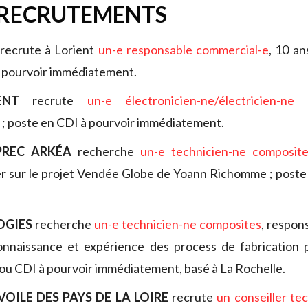
 RECRUTEMENTS
recrute à Lorient
un-e responsable commercial-e
, 10 an
à pourvoir immédiatement.
IENT
recrute
un-e électronicien-ne/électricien-
ne 
; poste en CDI à pourvoir immédiatement.
PREC ARKÉA
recherche
un-e technicien-ne composit
er sur le projet Vendée Globe de Yoann Richomme ; poste
OGIES
recherche
un-e technicien-ne composites
, respon
nnaissance et expérience des process de fabrication 
u CDI à pourvoir immédiatement, basé à La Rochelle.
VOILE DES PAYS DE LA LOIRE
recrute
un conseiller te