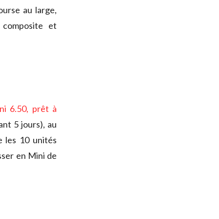
ourse au large,
: composite et
i 6.50, prêt à
ant 5 jours), au
e les 10 unités
sser en Mini de