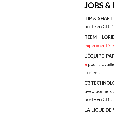
JOBS &
TIP & SHAFT
poste en CDI 
TEEM LOR
expérimenté-e
L’ÉQUIPE PA
e
pour travaill
Lorient.
C3 TECHNOL
avec bonne co
poste en CDD o
LA LIGUE DE 