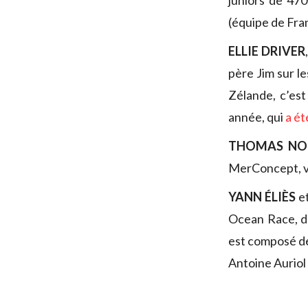
juniors de 470
(équipe de Fran
ELLIE DRIVER
père Jim sur l
Zélande, c’est
année, qui
a ét
THOMAS N
MerConcept, v
YANN ÉLIÈS
e
Ocean Race, do
est composé de
Antoine Auriol