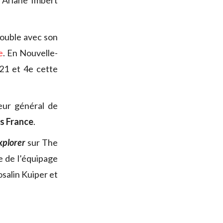
à Ariane Imbert
 double avec son
e
. En Nouvelle-
21 et 4e cette
eur général de
ls France
.
xplorer
sur The
e de l’équipage
salin Kuiper et