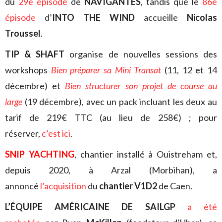
du
29e épisode
de
NAVIGANTES
, tandis que le
86e
épisode
d’
INTO THE WIND
accueille
Nicolas
Troussel
.
TIP & SHAFT
organise de nouvelles sessions des
workshops
Bien préparer sa Mini Transat
(11, 12 et 14
décembre) et
Bien structurer son projet de course au
large
(19 décembre), avec un pack incluant les deux au
tarif de 219€ TTC (au lieu de 258€) ; pour
réserver,
c’est ici
.
SNIP YACHTING
, chantier installé à Ouistreham et,
depuis 2020, à Arzal (Morbihan), a
annoncé
l’acquisition
du
chantier V1D2
de Caen.
L’ÉQUIPE AMÉRICAINE DE SAILGP
a été