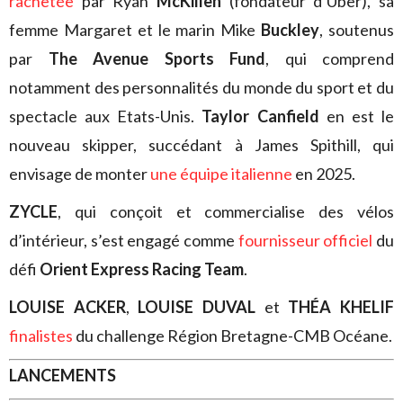
rachetée
par Ryan
McKillen
(fondateur d’Uber), sa
femme Margaret et le marin Mike
Buckley
, soutenus
par
The Avenue Sports Fund
, qui comprend
notamment des personnalités du monde du sport et du
spectacle aux Etats-Unis.
Taylor Canfield
en est le
nouveau skipper, succédant à James Spithill, qui
envisage de monter
une équipe italienne
en 2025.
ZYCLE
, qui conçoit et commercialise des vélos
d’intérieur, s’est engagé comme
fournisseur officiel
du
défi
Orient Express Racing Team
.
LOUISE ACKER
,
LOUISE DUVAL
et
THÉA KHELIF
finalistes
du challenge Région Bretagne-CMB Océane.
LANCEMENTS