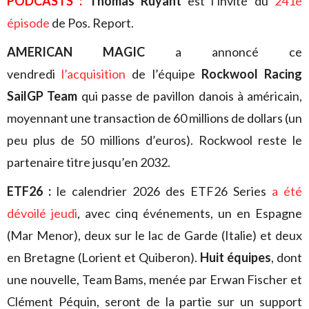
PODCASTS :
Thomas Ruyant
est l’invité du
241e
épisode
de Pos. Report.
AMERICAN MAGIC
a annoncé ce
vendredi
l’acquisition
de l’équipe
Rockwool Racing
SailGP Team
qui passe de pavillon danois à américain,
moyennant une transaction de 60 millions de dollars (un
peu plus de 50 millions d’euros). Rockwool reste le
partenaire titre jusqu’en 2032.
ETF26 :
le calendrier 2026 des ETF26 Series
a été
dévoilé jeudi
, avec cinq événements, un en Espagne
(Mar Menor), deux sur le lac de Garde (Italie) et deux
en Bretagne (Lorient et Quiberon).
Huit équipes
, dont
une nouvelle, Team Bams, menée par Erwan Fischer et
Clément Péquin, seront de la partie sur un support