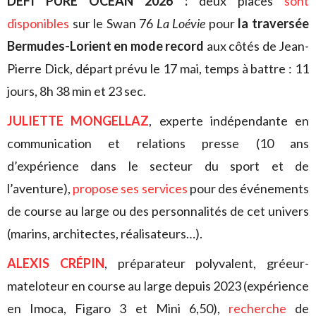
DÉFI PURE OCEAN 2026 :
deux places
sont
disponibles
sur le Swan 76
La Loévie
pour
la traversée
Bermudes-Lorient en mode record
aux côtés de Jean-
Pierre Dick, départ prévu le 17 mai, temps à battre : 11
jours, 8h 38 min et 23 sec.
JULIETTE MONGELLAZ
, experte indépendante en
communication et relations presse (10 ans
d’expérience dans le secteur du sport et de
l’aventure),
propose ses services
pour des événements
de course au large ou des personnalités de cet univers
(marins, architectes, réalisateurs…).
ALEXIS CRÉPIN
, préparateur polyvalent, gréeur-
mateloteur en course au large depuis 2023 (expérience
en Imoca, Figaro 3 et Mini 6,50),
recherche
de