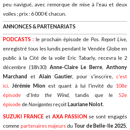
peu navigué, avec remorque de mise à l’eau et deux
voiles ; prix : 6 000 € chacun.
ANNONCES & PARTENARIATS
PODCASTS :
le prochain épisode de
Pos. Report Live
,
enregistré tous les lundis pendant le Vendée Globe en
public à la Cité de la voile Eric Tabarly, recevra le 2
décembre (18h30)
Anne-Claire Le Berre
,
Anthony
Marchand
et
Alain Gautier
, pour s’inscrire,
c’est
ici
.
Jérémie Mion
est quant à lui l’invité du
108e
épisode
d’
Into the Wind
, tandis que le
52e
épisode
de
Navigantes
reçoit
Lauriane Nolot
.
SUZUKI FRANCE
et
AXA PASSION
se sont engagés
comme
partenaires majeurs
du
Tour de Belle-Ile 2025
,