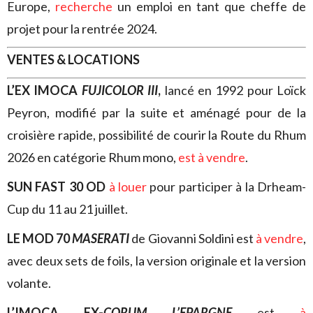
Europe,
recherche
un emploi en tant que cheffe de
projet pour la rentrée 2024.
VENTES & LOCATIONS
L’EX IMOCA
FUJICOLOR III
,
lancé en 1992 pour Loïck
Peyron, modifié par la suite et aménagé pour de la
croisière rapide, possibilité de courir la Route du Rhum
2026 en catégorie Rhum mono,
est à vendre
.
SUN FAST 30 OD
à louer
pour participer à la Drheam-
Cup du 11 au 21 juillet.
LE MOD 70
MASERATI
de Giovanni Soldini est
à vendre
,
avec deux sets de foils, la version originale et la version
volante.
L’IMOCA EX-
CORUM L’EPARGNE
est
à