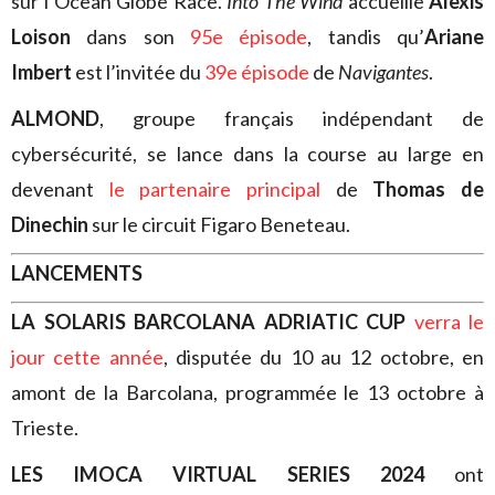
sur l’Ocean Globe Race.
Into The Wind
accueille
Alexis
Loison
dans son
95e épisode
, tandis qu’
Ariane
Imbert
est l’invitée du
39e épisode
de
Navigantes
.
ALMOND
, groupe français indépendant de
cybersécurité, se lance dans la course au large en
devenant
le partenaire principal
de
Thomas de
Dinechin
sur le circuit Figaro Beneteau.
LANCEMENTS
LA SOLARIS BARCOLANA ADRIATIC CUP
verra le
jour cette année
, disputée du 10 au 12 octobre, en
amont de la Barcolana, programmée le 13 octobre à
Trieste.
LES IMOCA VIRTUAL SERIES 2024
ont