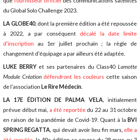
que
fournisseur officiel
des communications satellites
du Global Solo Challenge 2023.
LA GLOBE40
, dont la première édition a été repoussée
à 2022, a par conséquent
décalé la date limite
d’inscription
au 1er juillet prochain ; la règle de
changement d’équipage a par ailleurs été adaptée.
LUKE BERRY
et ses partenaires du Class40
Lamotte
Module Création
défendront les couleurs
cette saison
de l’association
Le Rire Médecin
.
LA 17E ÉDITION DE PALMA VELA
, initialement
prévue début mai,
a été reportée
du 22 au 31 octobre
en raison de la pandémie de Covid-19. Quant à la
BVI
SPRING REGATTA
, qui devait avoir lieu fin mars,
elle a
été annulée
, la 49e édition se courra du 28 mars au 3