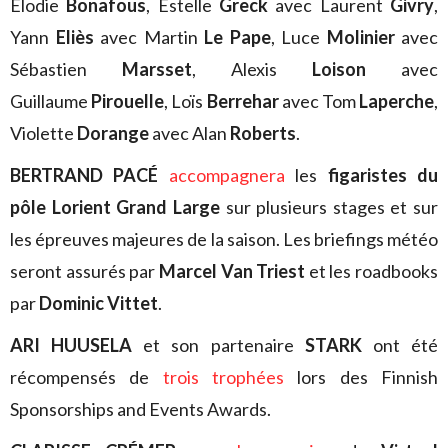
Elodie
Bonafous
, Estelle
Greck
avec Laurent
Givry
,
Yann
Eliès
avec Martin
Le Pape
, Luce
Molinier
avec
Sébastien
Marsset
, Alexis
Loison
avec
Guillaume
Pirouelle
, Loïs
Berrehar
avec Tom
Laperche
,
Violette
Dorange
avec Alan
Roberts
.
BERTRAND PACÉ
accompagnera
les
figaristes du
pôle Lorient Grand Large
sur plusieurs stages et sur
les épreuves majeures de la saison. Les briefings météo
seront assurés par
Marcel Van Triest
et les roadbooks
par
Dominic Vittet
.
ARI HUUSELA
et son partenaire
STARK
ont été
récompensés de
trois trophées
lors des Finnish
Sponsorships and Events Awards.