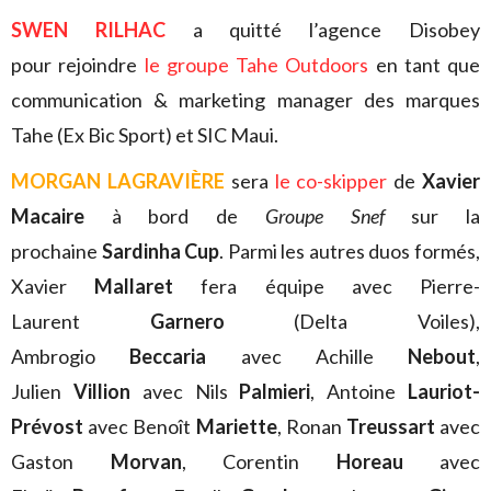
SWEN RILHAC
a quitté l’agence Disobey
pour rejoindre
le groupe Tahe Outdoors
en tant que
communication & marketing manager des marques
Tahe (Ex Bic Sport) et SIC Maui.
MORGAN LAGRAVIÈRE
sera
le co-skipper
de
Xavier
Macaire
à bord de
Groupe Snef
sur la
prochaine
Sardinha Cup
. Parmi les autres duos formés,
Xavier
Mallaret
fera équipe avec Pierre-
Laurent
Garnero
(Delta Voiles),
Ambrogio
Beccaria
avec Achille
Nebout
,
Julien
Villion
avec Nils
Palmieri
, Antoine
Lauriot-
Prévost
avec Benoît
Mariette
, Ronan
Treussart
avec
Gaston
Morvan
, Corentin
Horeau
avec