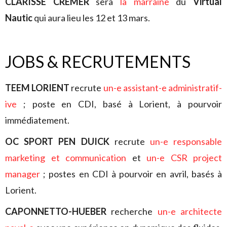
CLARISSE CRÉMER
sera
la marraine
du
Virtual
Nautic
qui aura lieu les 12 et 13 mars.
JOBS & RECRUTEMENTS
TEEM LORIENT
recrute
un-e assistant-e administratif-
ive
; poste en CDI, basé à Lorient, à pourvoir
immédiatement.
OC SPORT PEN DUICK
recrute
un-e responsable
marketing et communication
et
un-e CSR project
manager
; postes en CDI à pourvoir en avril, basés à
Lorient.
CAPONNETTO-HUEBER
recherche
un-e architecte