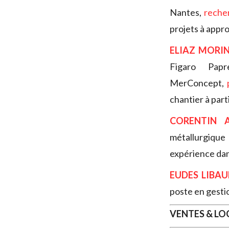
Nantes,
reche
projets à appr
ELIAZ MORI
Figaro Pap
MerConcept,
chantier à part
CORENTIN 
métallurgiqu
expérience dans
EUDES LIBAU
poste en gestio
VENTES & L