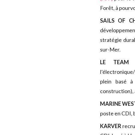
Forêt, à pourv
SAILS OF 
développement
stratégie dura
sur-Mer.
LE TEAM 
l’électronique
plein basé à
construction), 
MARINE WES
poste en CDI, b
KARVER
recr