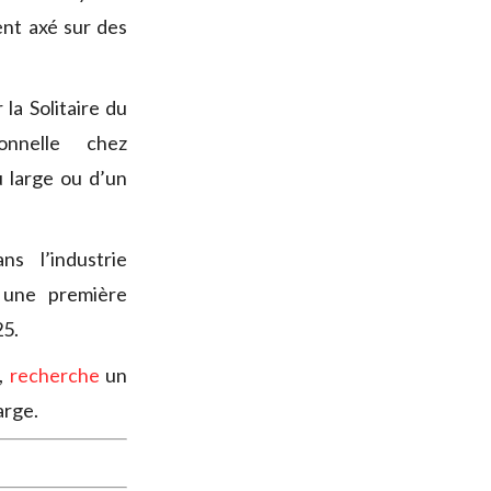
nt axé sur des
la Solitaire du
nnelle chez
 large ou d’un
ns l’industrie
une première
25.
e,
recherche
un
arge.