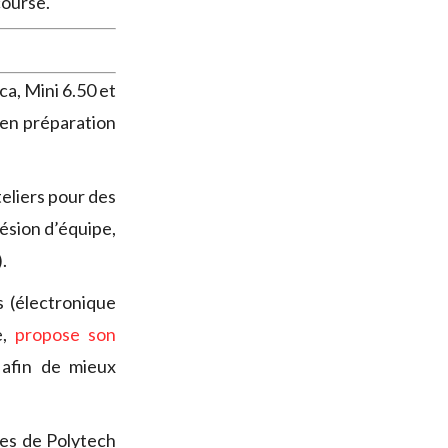
course.
a, Mini 6.50 et
en préparation
eliers pour des
hésion d’équipe,
.
s (électronique
e,
propose son
afin de mieux
es de Polytech