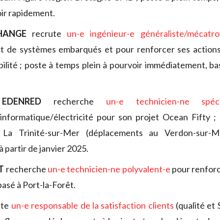
oir rapidement.
CHANGE
recrute
un-e ingénieur-e généraliste/mécatro
 de systèmes embarqués et pour renforcer ses actions 
bilité ; poste à temps plein à pourvoir immédiatement, bas
EDENRED
recherche
un-e technicien-ne spécia
/informatique/
électricité pour son projet Ocean Fifty 
 La Trinité-sur-Mer (déplacements au Verdon-sur-M
à partir de janvier 2025.
T
recherche
un-e technicien-ne polyvalent-e
pour renforc
asé à Port-la-Forêt.
ute
un-e responsable de la satisfaction clients
(qualité et 