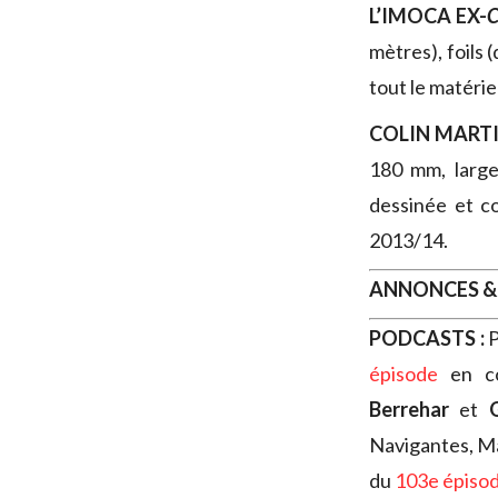
L’IMOCA EX-
C
mètres), foils
tout le matéri
COLIN MART
180 mm, larg
dessinée et c
2013/14.
ANNONCES &
PODCASTS :
P
épisode
en co
Berrehar
et
Navigantes, M
du
103e épiso