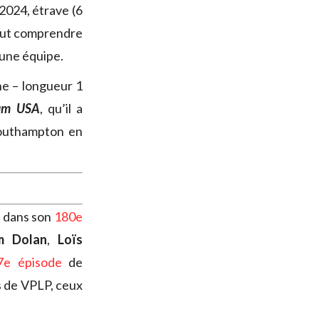
024, étrave (6
peut comprendre
’une équipe.
e – longueur 1
eam USA
, qu’il a
Southampton en
c dans son
180e
m Dolan
,
Loïs
7e épisode
de
 de VPLP, ceux