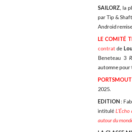
SAILORZ
, la 
par Tip & Shaf
Android remise 
LE COMITÉ 
contrat
de
Lou
Beneteau 3
R
automne pour tr
PORTSMOUT
2025.
EDITION
: Fa
intitulé
L’Écho 
autour du mond