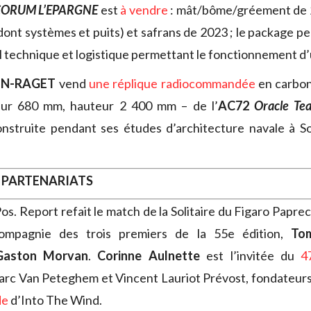
ORUM L’EPARGNE
est
à vendre
: mât/bôme/gréement de 2
 (dont systèmes et puits) et safrans de 2023 ; le package 
el technique et logistique permettant le fonctionnement d
IN-RAGET
vend
une réplique radiocommandée
en carbon
eur 680 mm, hauteur 2 400 mm – de l’
AC72
Oracle T
onstruite pendant ses études d’architecture navale à 
 PARTENARIATS
os. Report refait le match de la Solitaire du Figaro Papre
mpagnie des trois premiers de la 55e édition,
To
Gaston Morvan
.
Corinne Aulnette
est l’invitée du
4
arc Van Peteghem et Vincent Lauriot Prévost, fondateurs
de
d’Into The Wind.