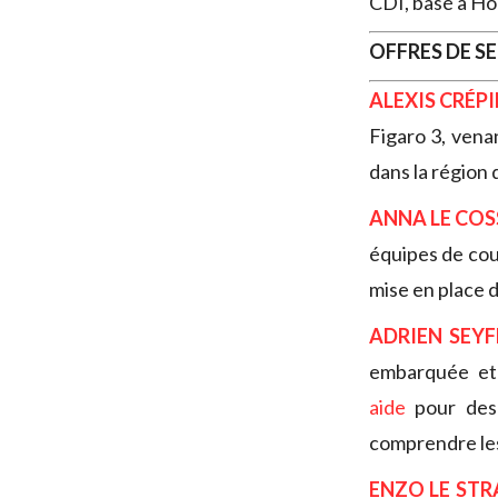
CDI, basé à Ho
OFFRES DE S
ALEXIS CRÉP
Figaro 3, venan
dans la région 
ANNA LE COS
équipes de cour
mise en place d
ADRIEN SEYF
embarquée et 
aide
pour des 
comprendre les
ENZO LE STR