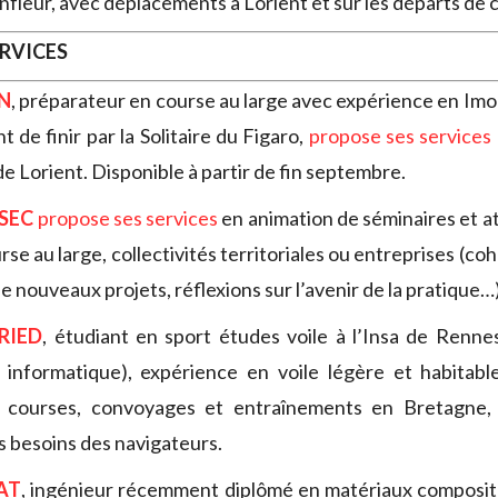
nfleur, avec déplacements à Lorient et sur les départs de 
ERVICES
IN
, préparateur en course au large avec expérience en Imoc
t de finir par la Solitaire du Figaro,
propose ses services
de Lorient. Disponible à partir de fin septembre.
SEC
propose ses services
en animation de séminaires et at
se au large, collectivités territoriales ou entreprises (co
e nouveaux projets, réflexions sur l’avenir de la pratique…)
RIED
, étudiant en sport études voile à l’Insa de Renne
informatique), expérience en voile légère et habitabl
courses, convoyages et entraînements en Bretagne, 
 besoins des navigateurs.
AT
, ingénieur récemment diplômé en matériaux composit