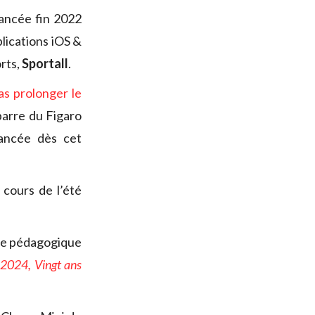
lancée fin 2022
lications iOS &
orts,
Sportall
.
as prolonger le
barre du Figaro
lancée dès cet
cours de l’été
vre pédagogique
2024, Vingt ans