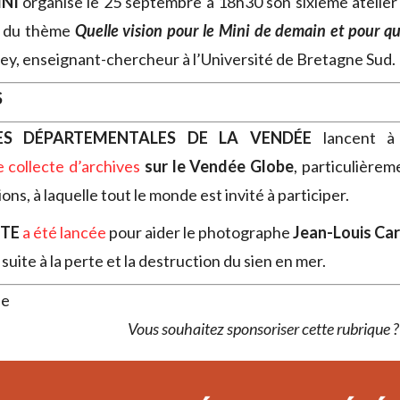
INI
organise le 25 septembre à 18h30 son sixième atelier
r du thème
Quelle vision pour le Mini de demain et pour qu
ey, enseignant-chercheur à l’Université de Bretagne Sud.
S
VES DÉPARTEMENTALES DE LA VENDÉE
lancent à
 collecte d’archives
sur le Vendée Globe
, particulièrem
ons, à laquelle tout le monde est invité à participer.
TE
a été lancée
pour aider le photographe
Jean-Louis Car
suite à la perte et la destruction du sien en mer.
se
Vous souhaitez sponsoriser cette rubrique 