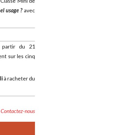
 Classe Mini de
el usage ?
avec
 partir du 21
ent sur les cinq
li
à racheter du
?
Contactez-nous