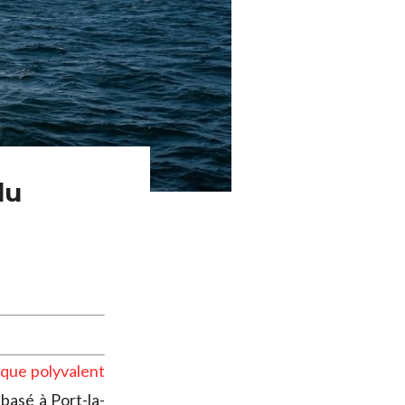
du
ique polyvalent
basé à Port-la-