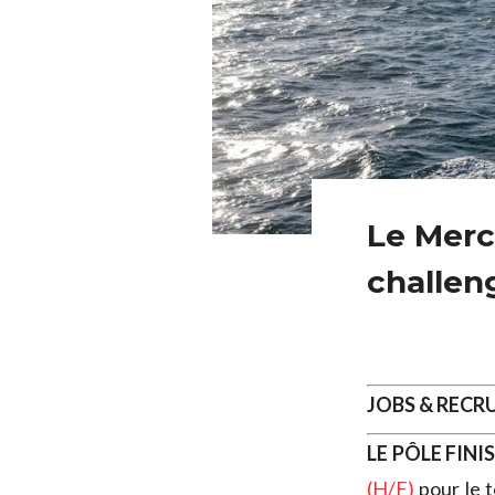
Le Merc
challen
JOBS & REC
LE PÔLE FIN
(H/F)
pour le 