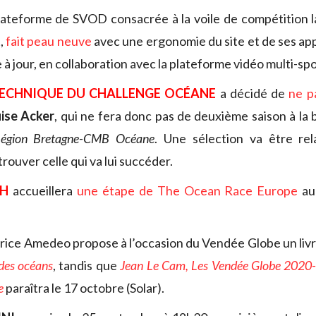
plateforme de SVOD consacrée à la voile de compétition 
t,
fait peau neuve
avec une ergonomie du site et de ses app
à jour, en collaboration avec la plateforme vidéo multi-sp
TECHNIQUE DU CHALLENGE OCÉANE
a décidé de
ne p
ise Acker
, qui ne fera donc pas de deuxième saison à la 
égion Bretagne-CMB Océane
. Une sélection va être re
ouver celle qui va lui succéder.
H
accueillera
une étape de The Ocean Race Europe
au 
brice Amedeo propose à l’occasion du Vendée Globe un li
des océans
, tandis que
Jean Le Cam, Les Vendée Globe 2020-
e
paraîtra le
17 octobre (Solar).