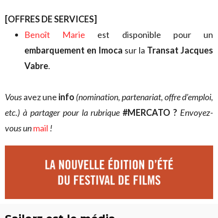
[OFFRES DE SERVICES]
Benoît Marie
est disponible pour un
embarquement en Imoca
sur la
Transat Jacques
Vabre
.
V
ous
avez une
info
(nomination, partenariat, offre d’emploi,
etc.) à partager pour la rubrique
#MERCATO ?
Envoyez-
vous un
mail
!