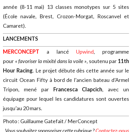
année (8-11 mai) 13 classes monotypes sur 5 sites
(École navale, Brest, Crozon-Morgat, Roscanvel et
Camaret).
LANCEMENTS
MERCONCEPT
a lancé
Upwind
, programme
pour
« favoriser la mixité dans la voile »
, soutenu par
11th
Hour Racing
. Le projet débute dès cette année sur le
circuit Ocean Fifty à bord de l’ancien bateau d’Armel
Tripon, mené par
Francesca Clapcich
, avec un
équipage pour lequel les candidatures sont ouvertes
jusqu’au 20 mars.
Photo : Guillaume Gatefait / MerConcept
Vous souhaitez sponsoriser cette rubrique ?
Contactez-nous