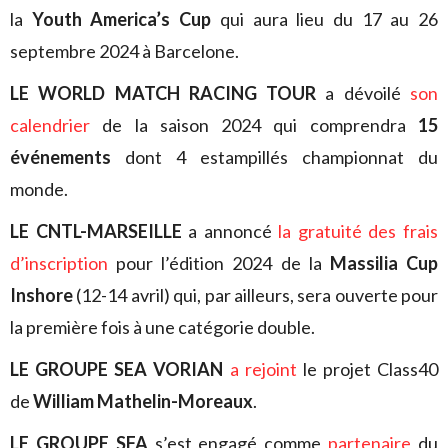
la
Youth America’s Cup
qui aura lieu du 17 au 26
septembre 2024 à Barcelone.
LE WORLD MATCH RACING TOUR
a dévoilé
son
calendrier
de la saison 2024 qui comprendra
15
événements
dont 4 estampillés championnat du
monde.
LE CNTL-MARSEILLE
a annoncé
la gratuité des frais
d’inscription
pour l’édition 2024 de la
Massilia Cup
Inshore
(12-14 avril) qui, par ailleurs, sera ouverte pour
la première fois à une catégorie double.
LE GROUPE SEA VORIAN
a rejoint
le projet Class40
de
William Mathelin-Moreaux
.
LE GROUPE SFA
s’est engagé comme
partenaire
du