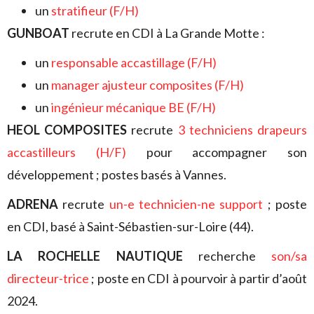
un
stratifieur (F/H)
GUNBOAT
recrute en CDI à La Grande Motte :
un
responsable accastillage (F/H)
un
manager ajusteur composites (F/H)
un
ingénieur mécanique BE (F/H)
HEOL COMPOSITES
recrute
3 techniciens drapeurs
accastilleurs (H/F)
pour accompagner son
développement ; postes basés à Vannes.
ADRENA
recrute
un-e technicien-ne
support
; poste
en CDI, basé à Saint-Sébastien-sur-Loire (44).
LA ROCHELLE NAUTIQUE
recherche
son/sa
directeur-trice
; poste en CDI à pourvoir à partir d’août
2024.