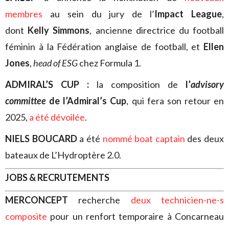
membres
au sein du jury de l’
Impact League
,
dont
Kelly Simmons
, ancienne directrice du football
féminin à la Fédération anglaise de football, et
Ellen
Jones
,
head of ESG
chez Formula 1.
ADMIRAL’S CUP :
la composition de
l’
advisory
committee
de l’Admiral’s Cup
, qui fera son retour en
2025,
a été dévoilée
.
NIELS BOUCARD
a été
nommé boat captain
des deux
bateaux de L’Hydroptère 2.0.
JOBS & RECRUTEMENTS
MERCONCEPT
recherche
deux technicien-ne-s
composite
pour un renfort temporaire à Concarneau