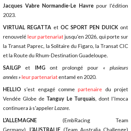
Jacques Vabre Normandie-Le Havre
pour l’édition
2023.
VIRTUAL REGATTA
et
OC SPORT PEN DUICK
ont
renouvelé
leur partenariat
jusqu’en 2026, qui porte sur
la Transat Paprec, la Solitaire du Figaro, la Transat CIC
et la Route du Rhum-Destination Guadeloupe.
SAILGP
et
IMG
ont prolongé pour
« plusieurs
années »
leur partenariat
entamé en 2020.
HELLIO
s’est engagé comme
partenaire
du projet
Vendée Globe de
Tanguy Le Turquais
, dont l’Imoca
continuera à s’appeler
Lazare
.
L’ALLEMAGNE
(EmbRacing Team
Germany),
L’AUSTRALIE
(Team Australia Challenge)