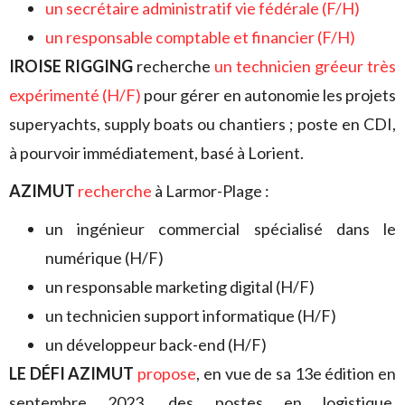
un secrétaire administratif vie fédérale (F/H)
un responsable comptable et financier (F/H)
IROISE RIGGING
recherche
un technicien gréeur très
expérimenté (H/F)
pour gérer en autonomie les projets
superyachts, supply boats ou chantiers ; poste en CDI,
à pourvoir immédiatement, basé à Lorient.
AZIMUT
recherche
à Larmor-Plage :
un ingénieur commercial spécialisé dans le
numérique (H/F)
un responsable marketing digital (H/F)
un technicien support informatique (H/F)
un développeur back-end (H/F)
LE DÉFI AZIMUT
propose
, en vue de sa 13e édition en
septembre 2023, des postes en logistique,