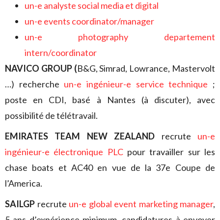
un-e analyste social media et digital
un-e events coordinator/manager
un-e photography departement
intern/coordinator
NAVICO GROUP (
B&G, Simrad, Lowrance, Mastervolt
…) recherche
un-e ingénieur-e service technique
;
poste en CDI, basé à Nantes (à discuter), avec
possibilité de télétravail.
EMIRATES TEAM NEW ZEALAND
recrute
un-e
ingénieur-e électronique PLC
pour travailler sur les
chase boats et AC40 en vue de la 37e Coupe de
l’America.
SAILGP
recrute
un-e global event marketing manager
,
5 ans d’expérience minimum, candidatures à envoyer