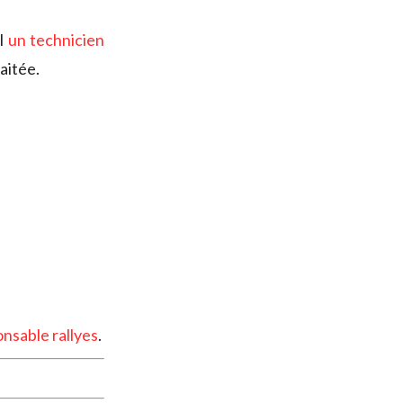
DI
un technicien
aitée.
nsable rallye
s
.