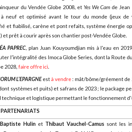
ainqueur du Vendée Globe 2008, et
Yes We Cam
de Jean
 à neuf et optimisé avant le tour du monde (jeux de v
é et fiabilisé, carène et pont refaits, système énergie op
) et prêt à courir après son chantier post-Vendée Globe.
ÉA PAPREC
, plan Juan Kouyoumdjian mis à l’eau en 2019
puter l’intégralité des Imoca Globe Series, dont la Route 
be 2028,
faire offre ici
.
ORUM L’EPARGNE
est
à vendre
: mât/bôme/gréement de 2
 (dont systèmes et puits) et safrans de 2023 ; le package 
el technique et logistique permettant le fonctionnement d
 PARTENARIATS
Baptiste Hulin
et
Thibaut Vauchel-Camus
sont les i