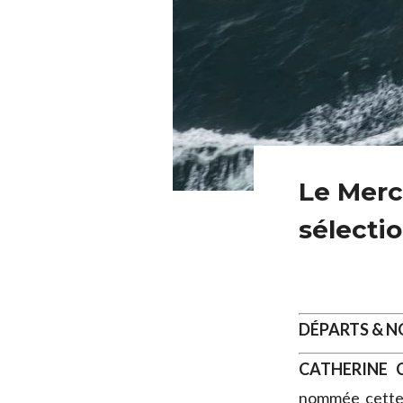
Le Merc
sélecti
DÉPARTS & 
CATHERINE 
nommée cett