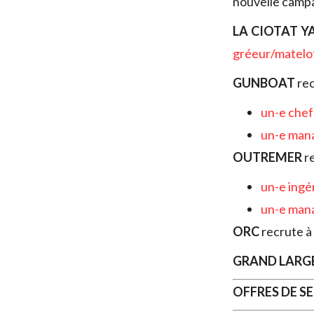
nouvelle camp
LA CIOTAT Y
gréeur/matelo
GUNBOAT
rec
un-e chef
un-e man
OUTREMER
re
un-e ingé
un-e mana
ORC
recrute à
GRAND LARGE
OFFRES DE S