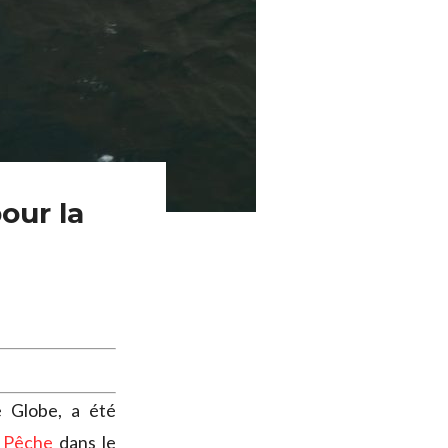
our la
 Globe, a été
a Pêche
dans le