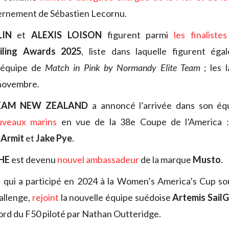
rnement de Sébastien Lecornu.
LIN
et
ALEXIS LOISON
figurent parmi
les finalistes
iling Awards 2025
, liste dans laquelle figurent éga
’équipe de
Match in Pink by Normandy Elite Team
; les 
 novembre.
TEAM NEW ZEALAND
a annoncé l’arrivée dans son éq
uveaux marins
en vue de la 38e Coupe de l’America 
 Armit
et
Jake Pye
.
HE
est devenu
nouvel ambassadeur
de la marque
Musto
.
, qui a participé en 2024 à la Women’s America’s Cup so
allenge,
rejoint
la nouvelle équipe suédoise
Artemis Sail
bord du F50 piloté par Nathan Outteridge.