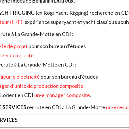
agne Imoca de
Benjamin Dutreux
.
ACHT RIGGING
(ex Rogi Yacht Rigging) recherche en C
teur (H/F)
, expérience superyacht et yacht classique souh
rute à La Grande-Motte en CDI :
-fe de projet
pour son bureau d’études
ager composite
crute à La Grande-Motte en CDI :
nieur-e électricité
pour son bureau d’études
ger d’unité de production composite
 Lorient en CDI
un-e manager composite
.
 SERVICES
recrute en CDI à La Grande-Motte
un-e respo
ERVICES