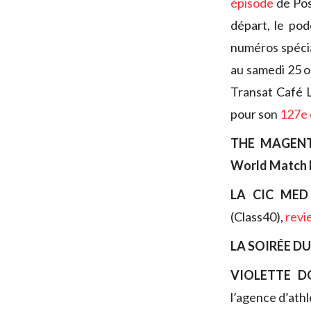
épisode
de Pos
départ, le po
numéros spécia
au samedi 25 
Transat Café L’
pour son
127e 
THE MAGENT
World Match 
LA CIC MED
(Class40),
revi
LA SOIRÉE DU
VIOLETTE D
l’agence d’ath