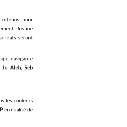
retenus pour
lement Justine
lauréats seront
uipe navigante
:
Jo Aleh
,
Seb
us les couleurs
GP
en qualité de