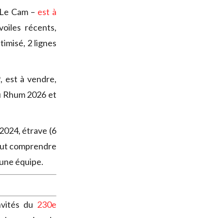
 Le Cam –
est à
oiles récents,
timisé, 2 lignes
, est à vendre,
du Rhum 2026 et
024, étrave (6
peut comprendre
’une équipe.
nvités du
230e