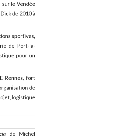
 sur le Vendée
 Dick de 2010 à
ions sportives,
ie de Port-la-
stique pour un
AE Rennes, fort
organisation de
ojet, logistique
cia
de Michel