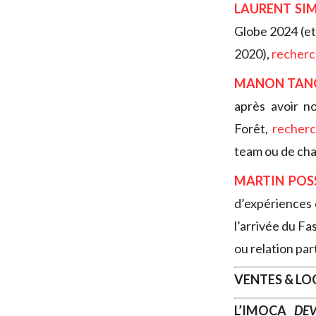
LAURENT SI
Globe 2024 (et
2020),
recher
MANON TAN
après avoir n
Forêt,
recher
team ou de cha
MARTIN POS
d’expériences 
l’arrivée du F
ou relation par
VENTES & L
L’IMOCA
DEV