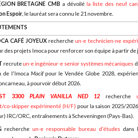
RÉGION BRETAGNE CMB
a dévoilé
la liste des neuf can
ion Espoir
, le lauréat sera connu le 21 novembre.
RUTEMENTS
OCA CAFÉ JOYEUX
recherche
un-e technicien-ne
expér
sur des projets Imoca pour renforcer son équipe à partir de 
T
recrute
un-e ingénieur-e senior systèmes mécaniques
d
on de l’Imoca
Macif
pour le Vendée Globe 2028, expérien
oncarneau, à pourvoir début 2026.
AST 3300
PLAIN VANILLA NED 12
recherche
t/co-skipper expérimenté (H/F)
pour la saison 2025/2026
ur) IRC/ORC, entraînements à Scheveningen (Pays-Bas).
NG
recherche
un-e responsable bureau d’études
dans l