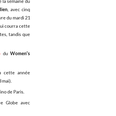
e la semaine du
dien
, avec cinq
vre du mardi 21
qui courra cette
es, tandis que
»
du
Women’s
eu cette année
3 mai).
ino de Paris.
dée Globe avec