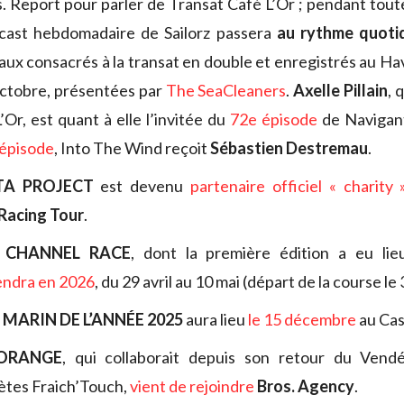
. Report pour parler de Transat Café L’Or ; pendant tout
dcast hebdomadaire de Sailorz passera
au rythme quoti
ux consacrés à la transat en double et enregistrés au Ha
octobre, présentées par
The SeaCleaners
.
Axelle Pillain
, 
Or, est quant à elle l’invitée du
72e épisode
de Navigant
épisode
, Into The Wind reçoit
Sébastien Destremau
.
A PROJECT
est devenu
partenaire officiel « charity 
Racing Tour
.
 CHANNEL RACE
, dont la première édition a eu li
endra en 2026
, du 29 avril au 10 mai (départ de la course le 
 MARIN DE L’ANNÉE 2025
aura lieu
le 15 décembre
au Cas
ORANGE
, qui collaborait depuis son retour du Ven
lètes Fraich’Touch,
vient de rejoindre
Bros. Agency
.