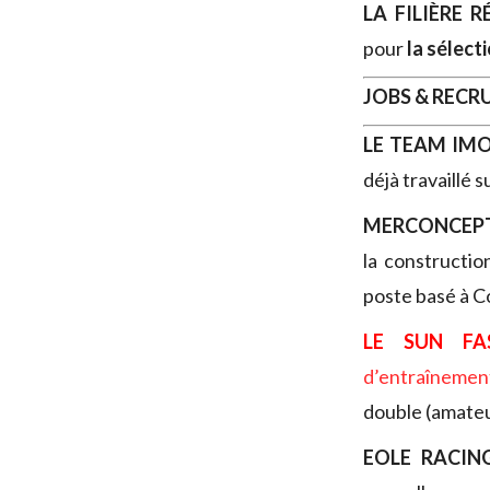
LA FILIÈRE 
pour
la sélect
JOBS & REC
LE TEAM IM
déjà travaillé 
MERCONCEP
la constructi
poste basé à C
LE SUN F
d’entraînemen
double (amate
EOLE RACI