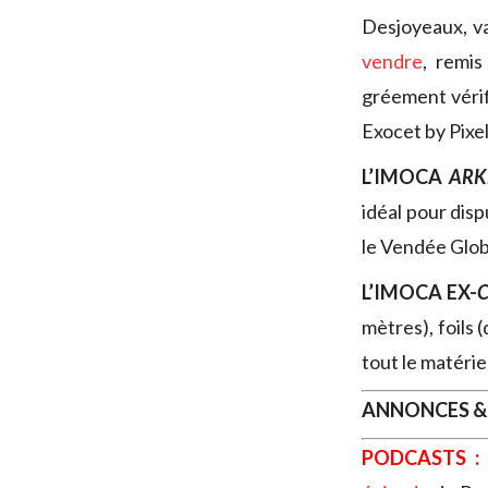
Desjoyeaux, v
vendre
, remis
gréement vérifi
Exocet by Pixel
L’IMOCA
ARK
idéal pour dis
le Vendée Glo
L’IMOCA EX-
C
mètres), foils
tout le matéri
ANNONCES &
PODCASTS :