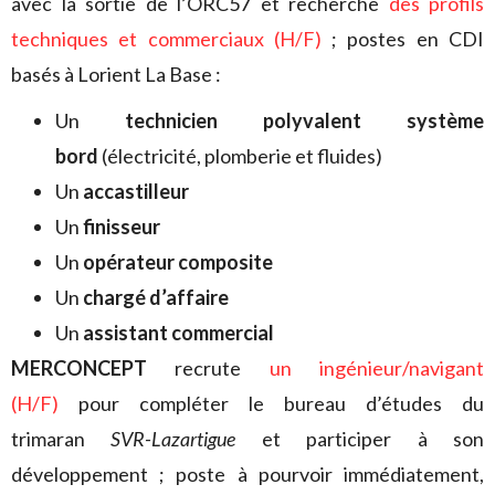
avec la sortie de l’ORC57 et recherche
des profils
techniques et commerciaux (H/F)
; postes en CDI
basés à Lorient La Base :
Un
technicien polyvalent système
bord
(électricité, plomberie et fluides)
Un
accastilleur
Un
finisseur
Un
opérateur composite
Un
chargé d’affaire
Un
assistant commercial
MERCONCEPT
recrute
un ingénieur/navigant
(H/F)
pour compléter le bureau d’études du
trimaran
SVR-Lazartigue
et participer à son
développement ; poste à pourvoir immédiatement,