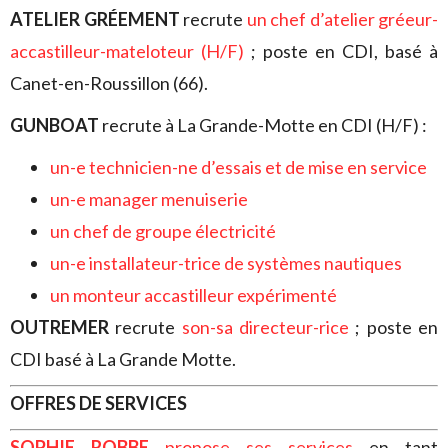
ATELIER GRÉEMENT
recrute
un chef d’atelier gréeur-
accastilleur-mateloteur (H/F)
; poste en CDI, basé à
Canet-en-Roussillon (66).
GUNBOAT
recrute à La Grande-Motte en CDI (H/F) :
un-e technicien-ne d’essais et de mise en service
un-e manager menuiserie
un chef de groupe électricité
un-e installateur-trice de systèmes nautiques
un monteur accastilleur expérimenté
OUTREMER
recrute
son-sa
directeur-rice
; poste en
CDI basé à La Grande Motte.
OFFRES DE SERVICES
SOPHIE ROBBE
propose ses services
en tant