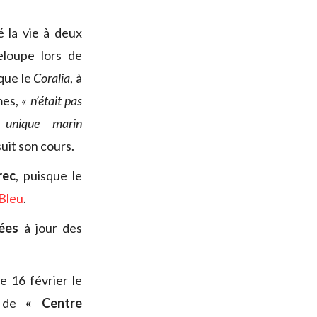
é la vie à deux
loupe lors de
que le
Coralia
, à
mes,
« n’était pas
 unique marin
uit son cours.
rec
, puisque le
 Bleu
.
ées
à jour des
e 16 février le
, de
« Centre