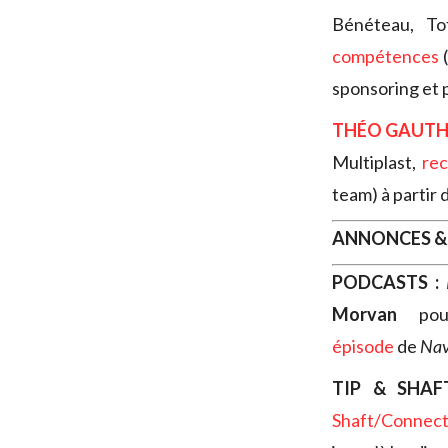
Bénéteau, To
compétences
(
sponsoring et 
THÉO GAUTH
Multiplast,
re
team) à partir d
ANNONCES &
PODCASTS :
Morvan
pour
épisode
de
Nav
TIP & SHAF
Shaft/Connec