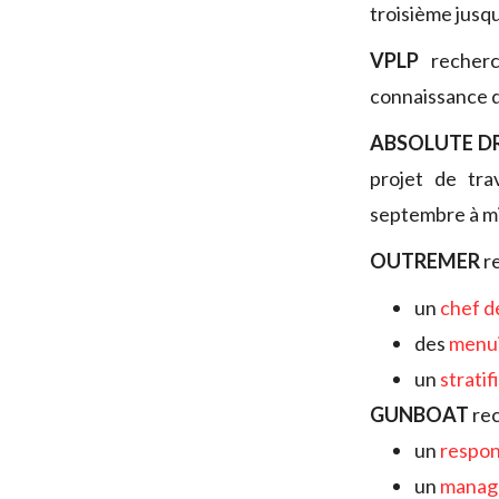
troisième jusqu
VPLP
recher
connaissance d
ABSOLUTE D
projet de tra
septembre à m
OUTREMER
r
un
chef d
des
menui
un
stratif
GUNBOAT
re
un
respon
un
manage