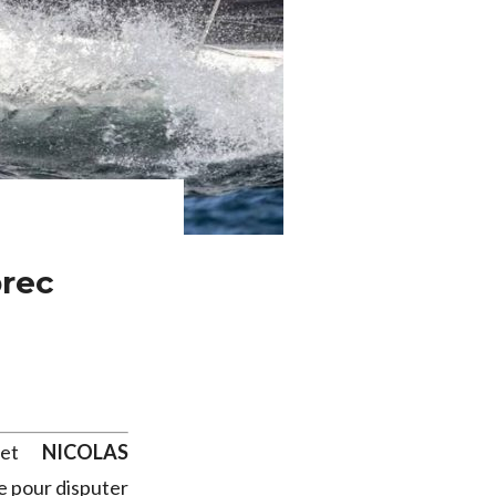
prec
et
NICOLAS
le pour disputer