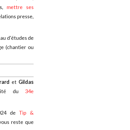
is,
mettre ses
lations presse,
eau d’études de
e (chantier ou
rard
et
Gildas
invité du
34e
2024 de
Tip &
 vous reste que