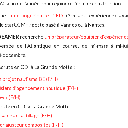
’à la fin de l’année pour rejoindre l’équipe construction.
che
un-e ingénieur-e CFD
(3-5 ans expérience) ay
e StarCCM+ ; poste basé à Vannes ou à Nantes.
REAMER
recherche
un préparateur/équipier d’expérienc
versée de l’Atlantique en course, de mi-mars à mi-ju
i-décembre.
ecrute en CDI à La Grande Motte :
e projet nautisme BE (F/H)
siers d’agencement nautique (F/H)
ieur (F/H)
crute en CDI à La Grande Motte :
sable accastillage (F/H)
r ajusteur composites (F/H)