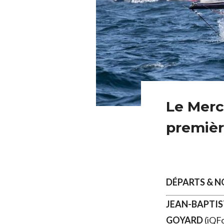
Le Merc
première
DÉPARTS & 
JEAN-BAPTI
GOYARD
(iQFo