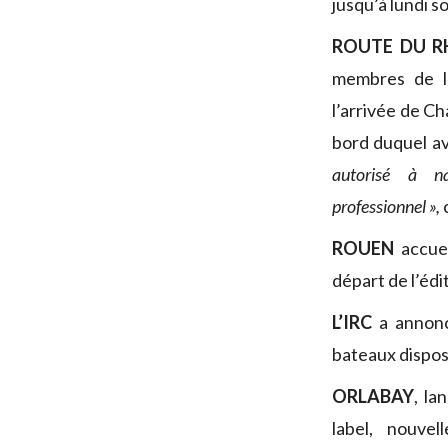
jusqu’à lundi so
ROUTE DU R
membres de l
l’arrivée de C
bord duquel av
autorisé à n
professionnel »,
ROUEN
accuei
départ de l’édi
L’IRC
a anno
bateaux disposa
ORLABAY
, la
label, nouve