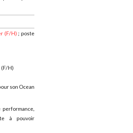
er (F/H)
; poste
 (F/H)
our son Ocean
 performance,
te à pouvoir