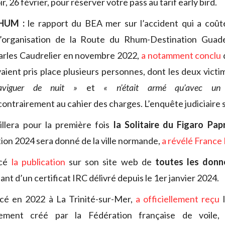
ir, 26 février, pour réserver votre pass au tarif early bird.
HUM :
le rapport du BEA mer sur l’accident qui a coût
’organisation de la Route du Rhum-Destination Guade
harles Caudrelier en novembre 2022,
a notamment conclu
aient pris place plusieurs personnes, dont les deux victi
aviguer de nuit »
et
« n’était armé qu’avec un
contrairement au cahier des charges. L’enquête judiciaire s
llera pour la première fois
la Solitaire du Figaro Pap
tion 2024 sera donné de la ville normande,
a révélé France
ncé
la publication
sur son site web de
toutes les donn
nt d’un certificat IRC délivré depuis le 1er janvier 2024.
ncé en 2022 à La Trinité-sur-Mer,
a officiellement reçu
l
llement créé par la Fédération française de voile