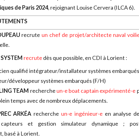
iques de Paris 2024
, rejoignant Louise Cervera (ILCA 6).
RUTEMENTS
OUPEAU
recrute
un chef de projet/architecte naval voili
elle.
 SYSTEM
recrute
dès que possible, en CDI à Lorient :
cien qualifié intégrateur/installateur systèmes embarqués
ieur/développeur systèmes embarqués (F/H)
ILING TEAM
recherche
un-e boat captain expérimenté-e
p
à plein temps avec de nombreux déplacements.
PREC ARKÉA
recherche
un-e ingénieur-e
en analyse de
 capteurs et gestion simulateur dynamique ; pos
 basé à Lorient.