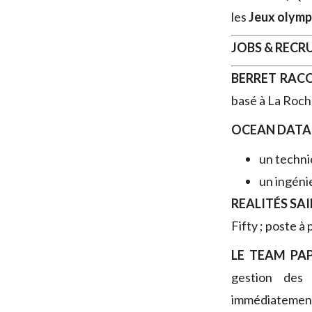
les
Jeux olymp
JOBS & REC
BERRET RAC
basé à La Roch
OCEAN DATA
un techni
un ingén
REALITÉS SA
Fifty ; poste 
LE TEAM PA
gestion des
immédiatement,