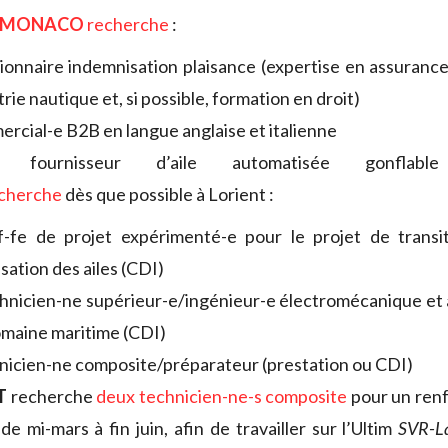
S MONACO
recherche
:
ionnaire indemnisation plaisance (expertise en assuranc
trie nautique et, si possible, formation en droit)
rcial-e B2B en langue anglaise et italienne
, fournisseur d’aile automatisée gonfla
cherche
dès que possible à Lorient :
f-fe de projet expérimenté-e pour le projet de trans
isation des ailes (CDI)
hnicien-ne supérieur-e/ingénieur-e électromécanique et
omaine maritime (CDI)
nicien-ne composite/préparateur (prestation ou CDI)
T
recherche
deux technicien-ne-s composite
pour un renf
e mi-mars à fin juin, afin de travailler sur l’Ultim
SVR-La