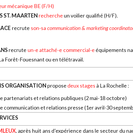
eur mécanique BE (F/H)
S ST. MAARTEN
recherche
un voilier qualifié (H/F).
RACE
recrute
son-sa
communication & marketing coordinato
ANS
recrute
un-e attaché-e commercial-e
équipements nau
La Forêt-Fouesnant ou en télétravail.
IS ORGANISATION
propose
deux stages
à La Rochelle :
-e partenariats et relations publiques (2 mai-18 octobre)
-e communication et relations presse (1er avril-30 septem
ERVICES
MLEUX
, après huit ans d’expérience dans le secteur du na