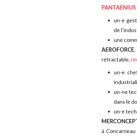
PANTAENIU
un-e gest
de l’indus
une comme
AEROFORCE
rétractable,
re
un-e che
industrial
un-ne tec
dans le d
un-e tech
MERCONCEP
à Concarneau d