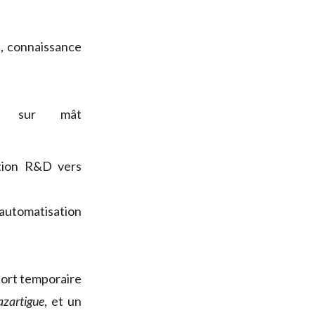
e, connaissance
ble sur mât
ition R&D vers
 automatisation
ort temporaire
zartigue
, et un