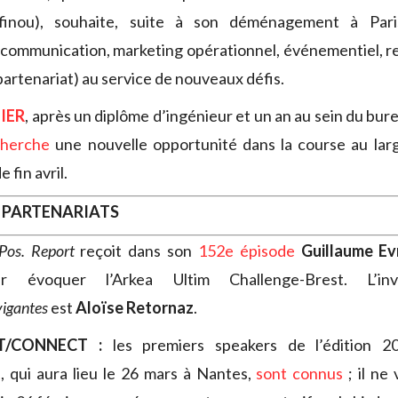
finou), souhaite, suite à son déménagement à Par
communication, marketing opérationnel, événementiel, re
partenariat) au service de nouveaux défis.
IER
, après un diplôme d’ingénieur et un an au sein du bur
cherche
une nouvelle opportunité dans la course au larg
e fin avril.
 PARTENARIATS
Pos. Report
reçoit dans son
152e épisode
Guillaume Ev
 évoquer l’Arkea Ultim Challenge-Brest. L’
igantes
est
Aloïse Retornaz
.
T/CONNECT :
les premiers speakers de l’édition 
t
, qui aura lieu le 26 mars à Nantes,
sont connus
; il ne