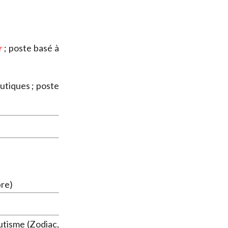
r
; poste basé à
tiques ; poste
bre)
utisme (Zodiac,