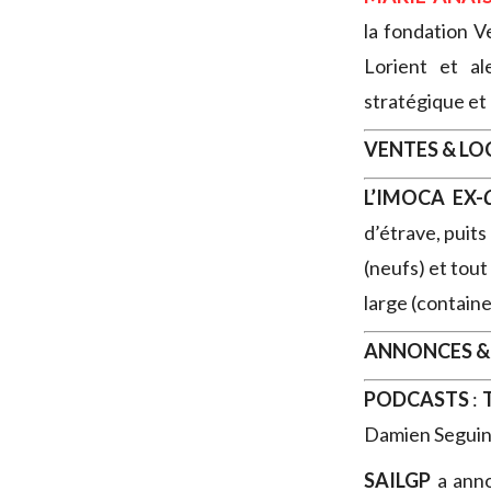
la fondation 
Lorient et a
stratégique et 
VENTES & L
L’IMOCA EX-
d’étrave, puits
(neufs) et tou
large (containe
ANNONCES &
PODCASTS
:
Damien Seguin,
SAILGP
a ann