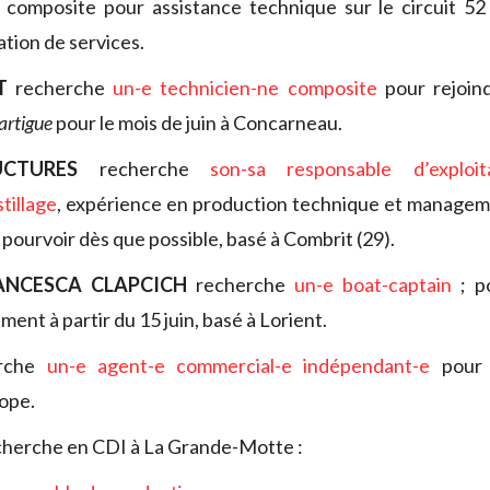
 composite pour assistance technique sur le circuit 52 
ation de services.
T
recherche
un-e
technicien-ne composite
pour rejoin
rtigue
pour le mois de juin à Concarneau.
CTURES
recherche
son-sa
responsable d’exploit
tillage
, expérience en production technique et managem
pourvoir dès que possible, basé à Combrit (29).
ANCESCA CLAPCICH
recherche
un-e boat-captain
; p
ment à partir du 15 juin, basé à Lorient.
rche
un-e agent-e commercial-e indépendant-e
pour 
ope.
herche en CDI à La Grande-Motte :