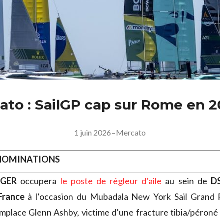
ato : SailGP cap sur Rome en 
1 juin 2026
–
Mercato
 NOMINATIONS
NGER
occupera
le poste de régleur d’aile
au sein de
D
France
à l’occasion du Mubadala New York Sail Grand P
emplace Glenn Ashby, victime d’une fracture tibia/péroné 