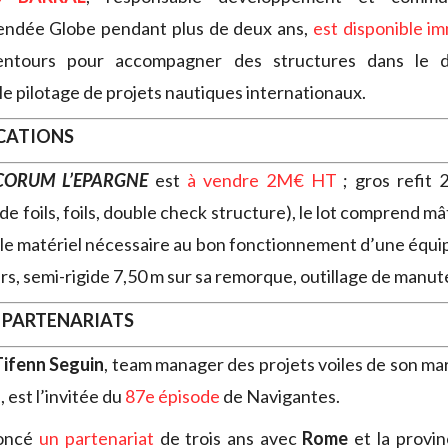
Vendée Globe pendant plus de deux ans,
est disponible 
lentours pour accompagner des structures dans le 
le pilotage de projets nautiques internationaux.
OCATIONS
CORUM L’EPARGNE
est
à vendre 2M€ HT
; gros refit 
 de foils, foils, double check structure), le lot comprend 
t le matériel nécessaire au bon fonctionnement d’une équi
rs, semi-rigide 7,50 m sur sa remorque, outillage de manu
 PARTENARIATS
Tifenn Seguin
, team manager des projets voiles de son mar
 est l’invitée du
87e épisode
de Navigantes.
oncé
un partenariat
de trois ans avec
Rome
et la provin