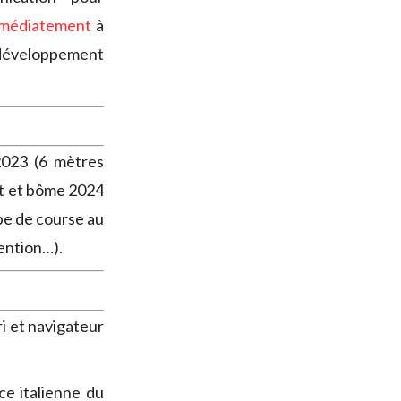
immédiatement
à
développement
2023 (6 mètres
mât et bôme 2024
pe de course au
tention…).
i et navigateur
ce italienne du