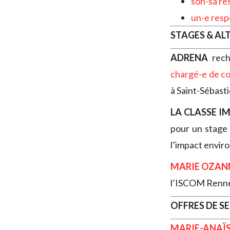
son-sa re
un-e resp
STAGES & AL
ADRENA
rech
chargé-e de co
à Saint-Sébasti
LA CLASSE I
pour un stage 
l’impact enviro
MARIE OZAN
l’ISCOM Renn
OFFRES DE S
MARIE-ANAÏ