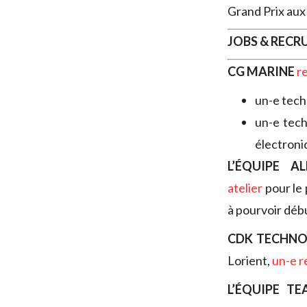
Grand Prix au
JOBS & REC
CG MARINE
r
un-e tech
un-e tech
électron
L’ÉQUIPE A
atelier
pour le 
à pourvoir début
CDK TECHNO
Lorient,
un-e r
L’ÉQUIPE T