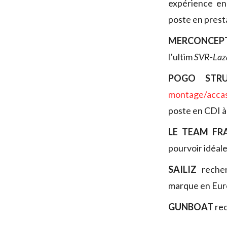
expérience en
poste en prest
MERCONCEP
l’ultim
SVR-Laza
POGO STRU
montage/accas
poste en CDI à 
LE TEAM FR
pourvoir idéale
SAILIZ
reche
marque en Eur
GUNBOAT
rec