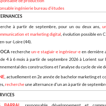
sponsable de production
onsable ingénierie bureau d’études
TERNANCES
erche à partir de septembre, pour un ou deux ans,
u
mmunication et marketing digital
, évolution possible en 
en-sur-Loire (44).
MOCA
recherche
un-e stagiair-e ingénieur-e
en dernière 
de 4 à 6 mois à partir de septembre 2026 à Lorient sur 
nnemental des constructions et l’analyse du cycle de vie 
NE
, actuellement en 2e année de bachelor marketing et 
es,
recherche
une alternance d’un an à partir de septembr
ERVICES
S BARRAL
, responsable développement et commun