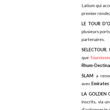
Latium qui accu
premier rendez
LE TOUR D’
plusieurs port
partenaires.
SELECTOUR
,
que
fournisse
Rhum-Destina
SLAM
a reno
avec
Emirates
LA GOLDEN 
inscrits, via u
d’actionner le