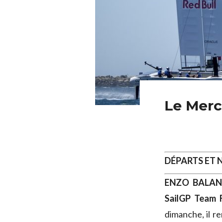
Le Merc
DÉPARTS ET
ENZO BALA
SailGP Team 
dimanche, il r