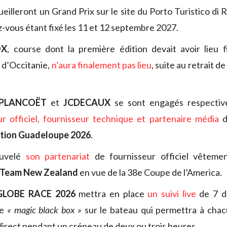
eilleront un Grand Prix sur le site du Porto Turistico di 
-vous étant fixé les 11 et 12 septembre 2027.
OX
, course dont la première édition devait avoir lieu fi
s d’Occitanie,
n’aura finalement pas lieu
, suite au retrait de
PLANCOËT
et
JCDECAUX
se sont engagés respectiv
ur officiel, fournisseur technique et partenaire média
d
tion Guadeloupe 2026
.
uvelé
son partenariat
de fournisseur officiel vêteme
 Team New Zealand
en vue de la 38e Coupe de l’America.
GLOBE RACE 2026
mettra en place
un suivi live
de 7 d
ne
« magic black box »
sur le bateau qui permettra à chac
 direct pendant un créneau de deux ou trois heures.