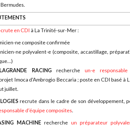
x Bermudes.
RUTEMENTS
ecrute en CDI
à La Trinité-sur-Mer :
nicien-ne composite confirmée
nicien-ne polyvalent-e (composite, accastillage, préparat
ique…)
LLAGRANDE RACING
recherche
un-e responsable
projet Imoca d’Ambrogio Beccaria ; poste en CDI basé à L
 juillet.
LOGIES
recrute dans le cadre de son développement, po
esponsable d’équipe composites
.
EASING MACHINE
recherche
un préparateur polyvale