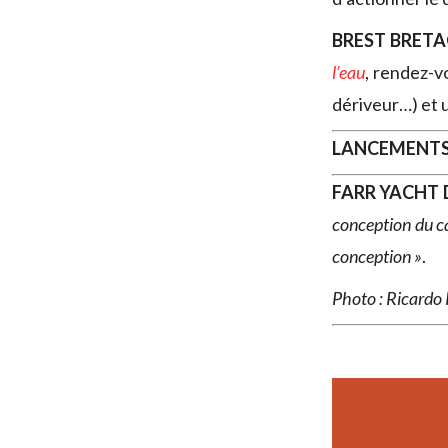
BREST BRET
l’eau
, rendez-v
dériveur…) et 
LANCEMENT
FARR YACHT 
conception du ca
conception »
.
Photo : Ricardo 