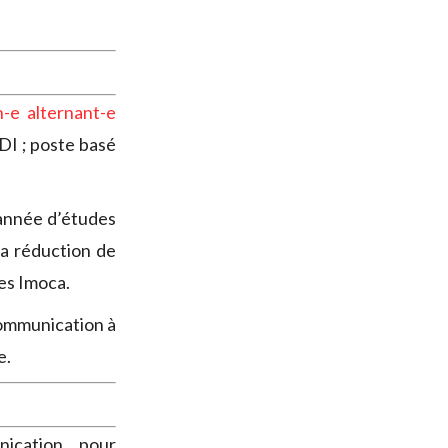
n-e alternant-e
CDI ; poste basé
année d’études
la réduction de
des Imoca.
communication à
e.
ication pour