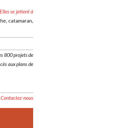
Elles se jettent à
che, catamaran,
es 800 projets de
ccès aux plans de
?
Contactez-nous