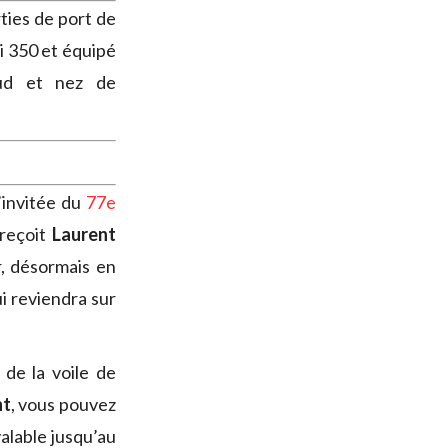
rties de port de
i 350 et équipé
aud et nez de
l’invitée du
77e
reçoit
Laurent
r, désormais en
ui reviendra sur
 de la voile de
nt
, vous pouvez
alable jusqu’au