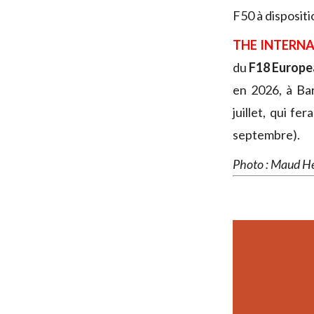
F50 à dispositi
THE INTERN
du
F18 Europe
en 2026, à Bar
juillet, qui f
septembre).
Photo : Maud He