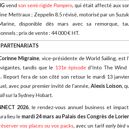
NG
vend
son semi-rigide
Pampero
, qui était affecté aux so
tine Mettraux ; Zeppelin 8.5 révisé, motorisé par un Suzuk
arine, disponible dès mars avec sa remorque, t
onnels ; prix de vente : 44 000 € HT.
 PARTENARIATS
Corinne Migraine
, vice-présidente de World Sailing, est 
igantes, tandis que le
131e épisode
d’Into The Wind 
s. Report fera de son côté son retour le mardi 13 janvie
el, avec pour premier invité de l’année,
Alexis Loison
, q
all
sur la Sydney Hobart.
NNECT 2026
, le rendez-vous annuel business et impact
ra lieu le
mardi 24 mars au Palais des Congrès de Lorie
réserver vos places ou vos packs
, avec un tarif
early bird
v