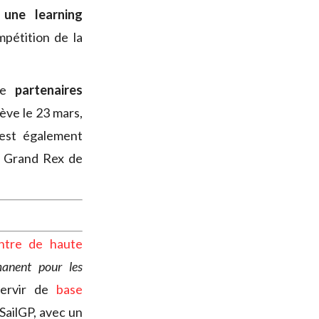
une learning
mpétition de la
me
partenaires
ève le 23 mars,
 est également
u Grand Rex de
ntre de haute
manent pour les
servir de
base
 SailGP, avec un