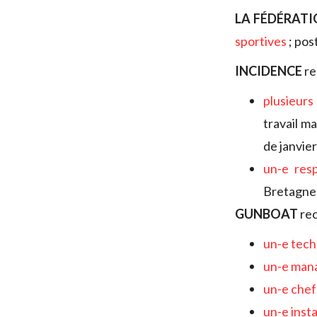
LA FÉDÉRATI
sportives
; pos
INCIDENCE
re
plusieurs
travail m
de janvier
un-e res
Bretagne
GUNBOAT
rec
un-e tech
un-e man
un-e chef
un-e inst