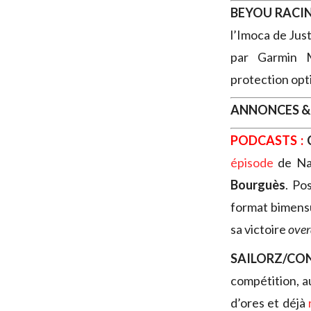
BEYOU RACI
l’Imoca de Jus
par Garmin M
protection opti
ANNONCES &
PODCASTS :
épisode
de Nav
Bourguès
. Po
format bimensu
sa victoire
over
SAILORZ/CO
compétition, au
d’ores et déjà