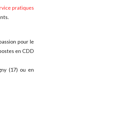
rvice pratiques
nts.
passion pour le
; postes en CDD
gny (17) ou en