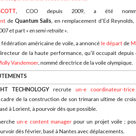
COTT
, COO depuis 2009, a été nom
ent
de
Quantum Sails
, en remplacement d’Ed Reynolds, 
007 et part
« en semi-retraite »
.
la fédération américaine de voile, a annoncé
le départ
de
M
irecteur de la haute performance, qu’il occupait depuis d
olly Vandemoer
, nommé directrice de la voile olympique.
RUTEMENTS
CHT TECHNOLOGY
recrute
un-e coordinateur-trice
cadre de la construction de son trimaran ultime de crois
sé à Lorient, à pourvoir dès que possible.
herche
un-e content manager
pour un projet voile ; p
ourvoir dès février, basé à Nantes avec déplacements.