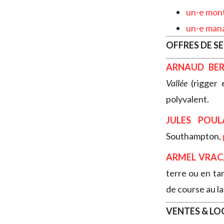
un-e mont
un-e mana
OFFRES DE S
ARNAUD BE
Vallée
(rigger 
polyvalent.
JULES POUL
Southampton,
ARMEL VRAC
terre ou en ta
de course au la
VENTES & L