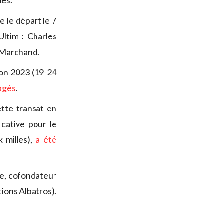
mes.
 le départ le 7
ltim : Charles
 Marchand.
ion 2023 (19-24
agés
.
ette transat en
icative pour le
 milles),
a été
pe, cofondateur
tions Albatros).