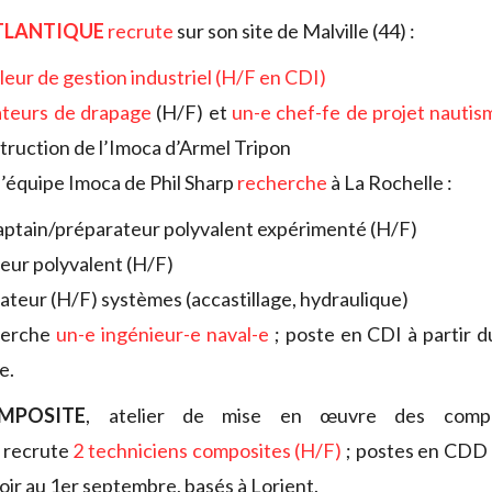
TLANTIQUE
recrute
sur son site de Malville (44) :
leur de gestion industriel (H/F en CDI)
teurs de drapage
(H/F) et
un-e chef-fe de projet nautis
struction de l’Imoca d’Armel Tripon
 l’équipe Imoca de Phil Sharp
recherche
à La Rochelle :
aptain/préparateur polyvalent expérimenté (H/F)
ieur polyvalent (H/F)
ateur (H/F) systèmes (accastillage, hydraulique)
herche
un-e ingénieur-e naval-e
; poste en CDI à partir 
e.
MPOSITE
, atelier de mise en œuvre des compo
 recrute
2 techniciens composites (H/F)
; postes en CDD 
voir au 1er septembre, basés à Lorient.