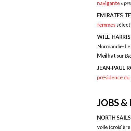
navigante
« pre
EMIRATES T
femmes
sélect
WILL HARRIS
Normandie-L
Meilhat
sur
Bi
JEAN-PAUL 
présidence du
JOBS &
NORTH SAILS
voile (croisièr