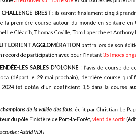
épisode
à retrouver sur notre site
et sur toutes les platefor
 CHALLENGE-BREST :
ils seront finalement
cinq
à prendre
de la première course autour du monde en solitaire en U
mel Le Cléac’h, Thomas Coville, Tom Laperche et Anthony
IMUT LORIENT AGGLOMÉRATION
battra lors de son édit
 record de participation avec pour l’instant
35 Imoca eng
NDÉE-LES SABLES D’OLONNE :
l’avis de course de c
moca (départ le 29 mai prochain), dernière course qualif
2024 (et dotée d’un coefficient 1,5 dans la course aux
 champions de la vallée des fous
, écrit par Christian Le Pa
teur du pôle Finistère de Port-la-Forêt,
vient de sortir
(édi
actuelle : Astrid VDH