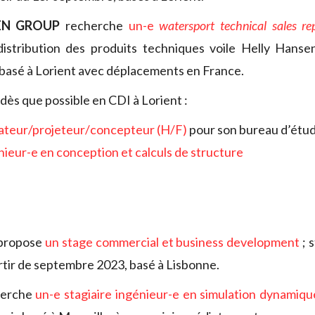
EN GROUP
recherche
un-e
watersport technical sales re
distribution des produits techniques voile Helly Hans
 basé à Lorient avec déplacements en France.
dès que possible en CDI à Lorient :
ateur/projeteur/
concepteur (H/F)
pour son bureau d’étu
nieur-e en conception et calculs de structure
propose
un stage commercial et business development
; 
artir de septembre 2023, basé à Lisbonne.
herche
un-e stagiaire ingénieur-e en simulation dynamiqu