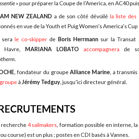
ssentie »
pour préparer la Coupe de l’America, en AC40 pui
EAM NEW ZEALAND
a de son côté dévoilé
la liste des
ionnés en vue de la Youth et Puig Women’s America’s Cup 
sera
le co-skipper
de
Boris Herrmann
sur la Transat
e Havre,
MARIANA LOBATO
accompagnera
de s
otherm
.
ROCHE
, fondateur du groupe
Alliance Marine
, a transmis
 groupe
à
Jérémy Tedguy
, jusqu’ici directeur général.
 RECRUTEMENTS
recherche
4 sailmakers
, formation possible en interne, la
e ou course) est un plus ; postes en CDI basés à Vannes.