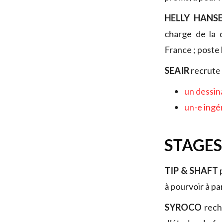
HELLY HANS
charge de la 
France ; poste
SEAIR
recrute 
un dessin
un-e ingé
STAGES
TIP & SHAFT
à pourvoir à p
SYROCO
rec