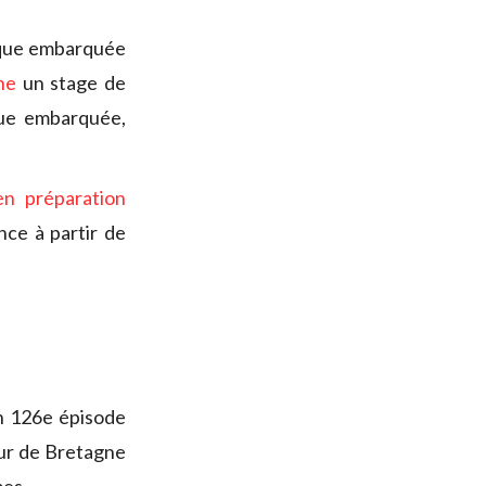
nique embarquée
he
un stage de
ique embarquée,
en préparation
nce à partir de
on 126e épisode
ur de Bretagne