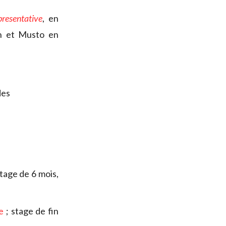
presentative
, en
en et Musto en
des
stage de 6 mois,
e
; stage de fin