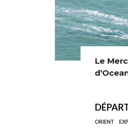
Le Merc
d’Ocean
DÉPART
ORIENT EX