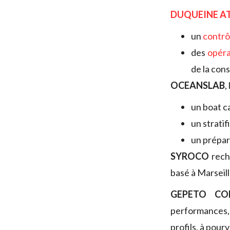
DUQUEINE A
un
contrô
des
opéra
de la con
OCEANSLAB
,
un boat c
un stratif
un prépar
SYROCO
rec
basé à Marseill
GEPETO CO
performances,
profils, à pour