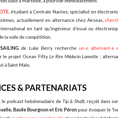
mois basé à Marseille, à pourvoir immédiatement.
HOTE
, étudiant à Centrale Nantes, spécialisé en électro
ystèmes, actuellement en alternance chez Airseas,
cherc
’international en tant qu’ingénieur d’essai ou électron
de la voile de compétition.
SAILING
de Luke Berry recherche
un-e alternant-e 
 le projet Ocean Fifty
Le Rire Médecin Lamotte
; alterna
é à Saint Malo.
CES & PARTENARIATS
, le podcast hebdomadaire de
Tip & Shaft
, reçoit dans s
uelle, Basile Bourgnon et Eric Péron
pour évoquer le To