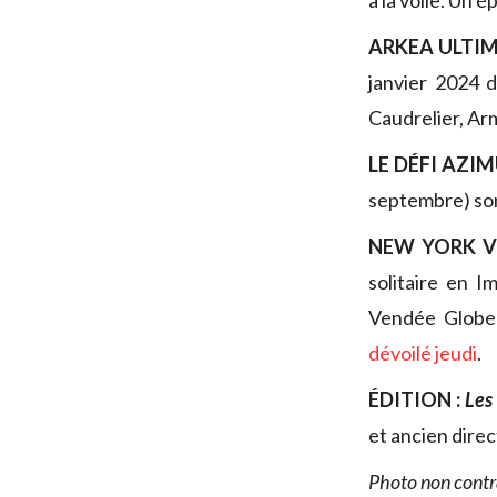
à la voile. Un 
ARKEA ULTIM
janvier 2024 
Caudrelier, Ar
LE DÉFI AZ
septembre) son
NEW YORK VE
solitaire en I
Vendée Globe 
dévoilé jeudi
.
ÉDITION :
Les
et ancien direc
Photo non contr