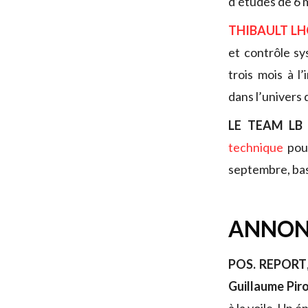
d’études de 6 
THIBAULT L
et contrôle s
trois mois à l
dans l’univers 
LE TEAM LB 
technique
pour
septembre, bas
ANNON
POS. REPORT
Guillaume Piro