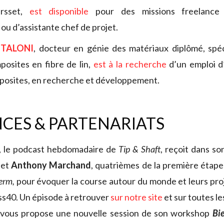
arsset,
est disponible
pour des missions freelance 
ou d’assistante chef de projet.
NTALONI
, docteur en génie des matériaux diplômé, spéc
osites en fibre de lin,
est à la recherche
d’un emploi d
posites, en recherche et développement.
CES & PARTENARIATS
, le podcast hebdomadaire de
Tip & Shaft
, reçoit dans s
et
Anthony Marchand
, quatrièmes de la première étap
erm,
pour évoquer la course autour du monde et leurs proj
ass40. Un épisode à retrouver
sur notre site
et sur toutes l
vous propose une nouvelle session de son workshop
Bi