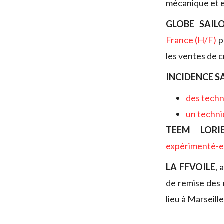
mécanique et e
GLOBE SAIL
France (H/F)
p
les ventes de c
INCIDENCE S
des tech
un technic
TEEM LORI
expérimenté-e
LA FFVOILE
, 
de remise des 
lieu à Marseille