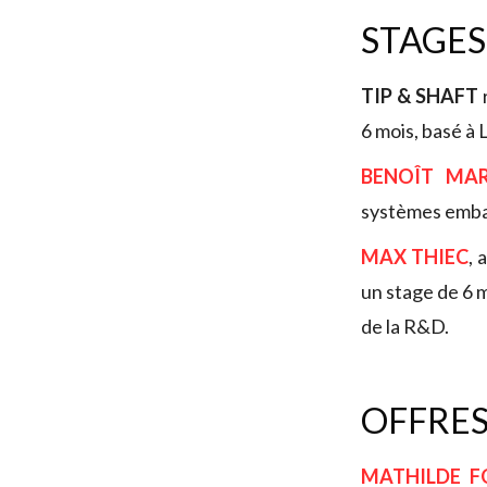
STAGES
TIP & SHAFT
6 mois, basé à 
BENOÎT MAR
systèmes emb
MAX THIEC
, 
un stage de 6 m
de la R&D.
OFFRES
MATHILDE 