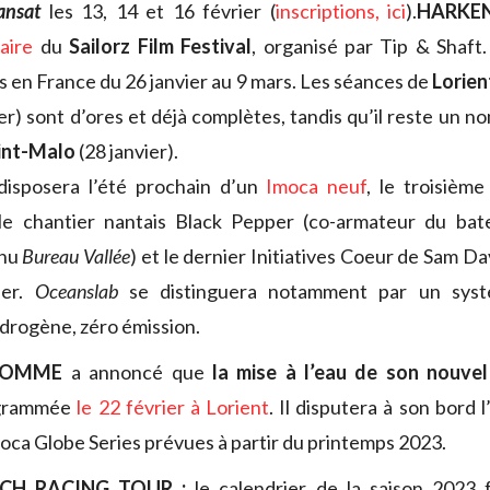
ansat
les 13, 14 et 16 février (
inscriptions, ici
).
HARKE
aire
du
Sailorz Film Festival
, organisé par Tip & Shaft.
les en France du 26 janvier au 9 mars. Les séances de
Lorien
er) sont d’ores et déjà complètes, tandis qu’il reste un 
int-Malo
(28 janvier).
isposera l’été prochain d’un
Imoca neuf
, le troisièm
 le chantier nantais Black Pepper (co-armateur du bate
enu
Bureau Vallée
) et le dernier Initiatives Coeur de Sam Dav
ier.
Oceanslab
se distinguera notamment par un syst
ydrogène, zéro émission.
HOMME
a annoncé que
la mise à l’eau de son nouve
grammée
le 22 février à Lorient
. Il disputera à son bord l
oca Globe Series prévues à partir du printemps 2023.
H RACING TOUR :
le calendrier de la saison 2023