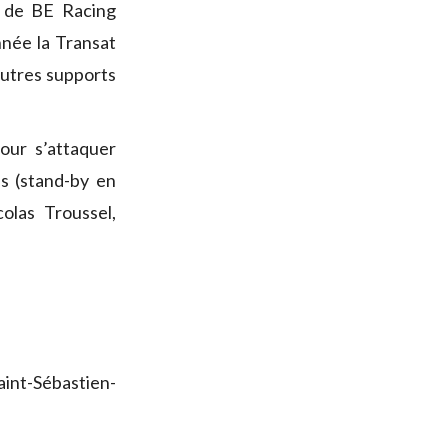
de BE Racing
nnée la Transat
autres supports
our s’attaquer
s (stand-by en
olas Troussel,
aint-Sébastien-