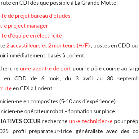
rute en CDI dès que possible à La Grande Motte :
-fe de projet bureau d’études
nt-e project manager
-fe d’équipe en électricité
ute
2 accastilleurs et 2 monteurs (H/F)
; postes en CDD ou 
voir immédiatement, basés à Lorient.
cherche
un-e agent-e de port
pour le pôle course au larg
e en CDD de 6 mois, du 3 avril au 30 septemb
crute
en CDI à Lorient :
nicien-ne en composites (5-10 ans d’expérience)
nicien-ne opérateur robot – formation sur place
TIATIVES CŒUR
recherche
un-e technicien-e
pour prép
25, profil préparateur-trice généraliste avec des 