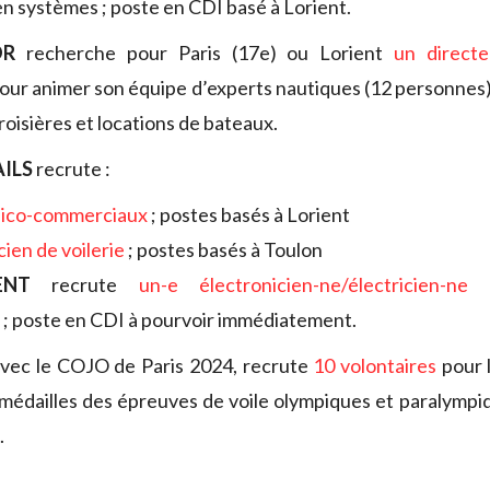
n systèmes ; poste en CDI basé à Lorient.
OR
recherche pour Paris (17e) ou Lorient
un direct
our animer son équipe d’experts nautiques (12 personnes
roisières et locations de bateaux.
AILS
recrute :
nico-commerciaux
; postes basés à Lorient
ien de voilerie
; postes basés à Toulon
ENT
recrute
un-e électronicien-ne/électricien-n
; poste en CDI à pourvoir immédiatement.
avec le COJO de Paris 2024, recrute
10 volontaires
pour 
médailles des épreuves de voile olympiques et paralympi
.