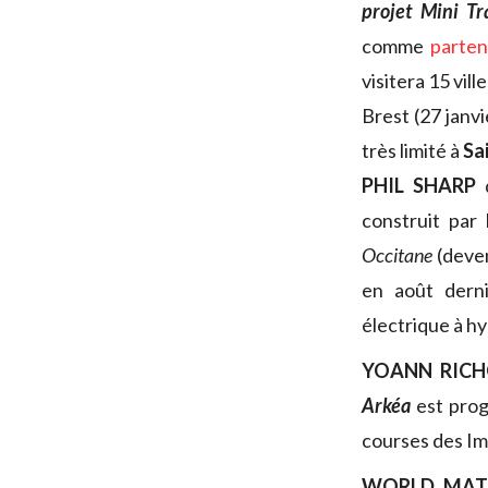
projet Mini Tr
comme
parten
visitera 15 vil
Brest (27 janvi
très limité à
Sa
PHIL SHARP
d
construit par
Occitane
(dev
en août dern
électrique à h
YOANN RIC
Arkéa
est pro
courses des Im
WORLD MATC