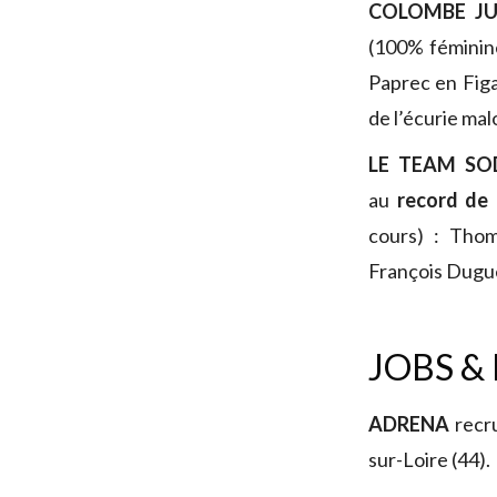
COLOMBE JU
(100% féminine
Paprec en Figa
de l’écurie mal
LE TEAM SO
au
record de 
cours) : Thom
François Dugue
JOBS &
ADRENA
recr
sur-Loire (44).