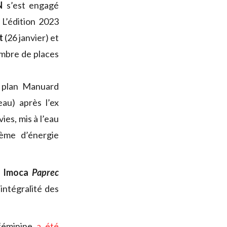
N
s’est engagé
 L’édition 2023
t
(26 janvier) et
nombre de places
e plan Manuard
au) après l’ex
ies, mis à l’eau
ème d’énergie
l Imoca
Paprec
’intégralité des
 féminine
a été