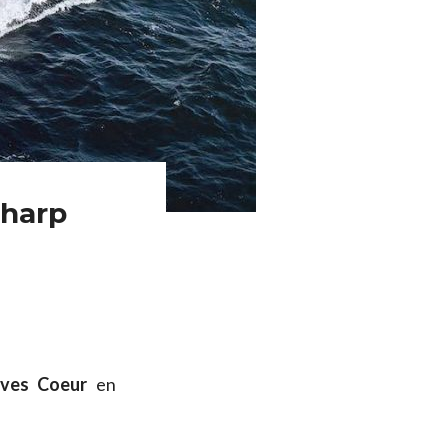
Sharp
ives Coeur
en