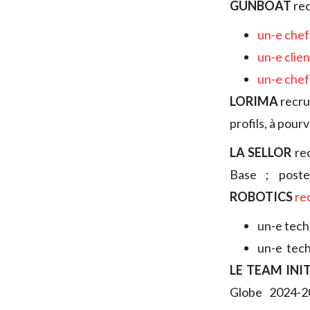
GUNBOAT
rec
un-e chef
un-e clie
un-e chef
LORIMA
recr
profils, à pour
LA SELLOR
re
Base ; post
ROBOTICS
re
un-e tech
un-e tech
LE TEAM INI
Globe 2024-20