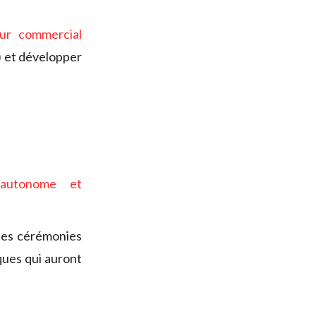
eur commercial
) et développer
e autonome et
les cérémonies
ques qui auront