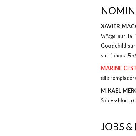
NOMINA
XAVIER MAC
Village
sur la 
Goodchild
su
sur l’Imoca
For
MARINE CEST
elle remplacer
MIKAEL MER
Sables-Horta (d
JOBS &