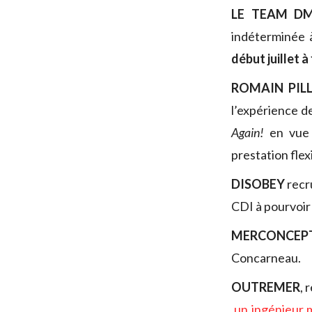
LE TEAM D
indéterminée à
début juillet 
ROMAIN PIL
l’expérience d
Again!
en vue
prestation flex
DISOBEY
recr
CDI à pourvoir
MERCONCEP
Concarneau.
OUTREMER
, 
un ingénieur 