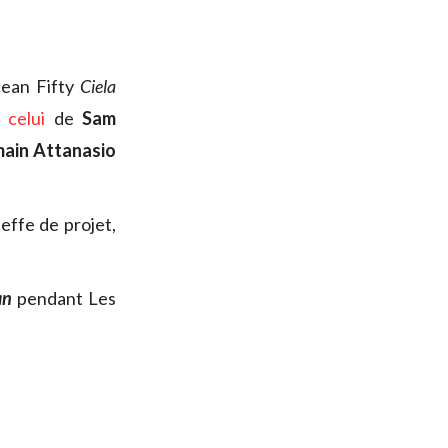
cean Fifty
Ciela
celui
de
Sam
ain Attanasio
effe de projet,
an
pendant Les