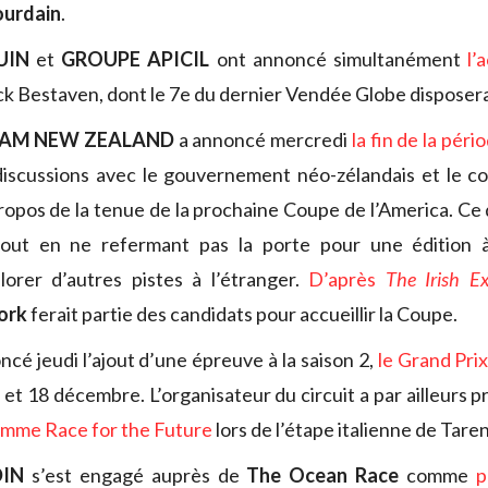
ourdain
.
UIN
et
GROUPE APICIL
ont annoncé simultanément
l’
ck Bestaven, dont le 7e du dernier Vendée Globe disposer
EAM NEW ZEALAND
a annoncé mercredi
la fin de la péri
iscussions avec le gouvernement néo-zélandais et le co
ropos de la tenue de la prochaine Coupe de l’America. Ce q
tout en ne refermant pas la porte pour une édition 
lorer d’autres pistes à l’étranger.
D’après
The Irish E
ork
ferait partie des candidats pour accueillir la Coupe.
cé jeudi l’ajout d’une épreuve à la saison 2,
le Grand Pri
7 et 18 décembre. L’organisateur du circuit a par ailleurs 
amme Race for the Future
lors de l’étape italienne de Tare
DIN
s’est engagé auprès de
The Ocean Race
comme
p