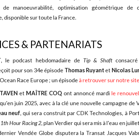
u de manoeuvrabilité, optimisation géométrique de 
 disponible sur toute la France.
CES & PARTENARIATS
T
, le podcast hebdomadaire de
Tip & Shaft
consacré 
eçoit pour son 34e épisode
Thomas Ruyant
et
Nicolas Lu
e Ocean Race Europe ; un épisode
à retrouver sur notre sit
STAVEN
et
MAÎTRE COQ
ont annoncé mardi
le renouve
qu’en juin 2025, avec à la clé une nouvelle campagne de
eau neuf
, qui sera construit par CDK Technologies, à Port
1th Hour Racing 2
, plan Verdier qui sera mis à l’eau en juillet
dernier Vendée Globe disputera la Transat Jacques Vab