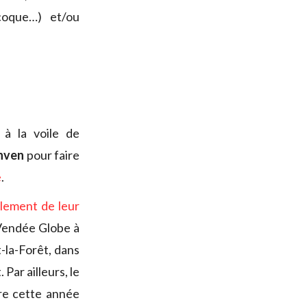
coque…) et/ou
à la voile de
nven
pour faire
e
.
llement de leur
 Vendée Globe à
-la-Forêt, dans
. Par ailleurs, le
re cette année