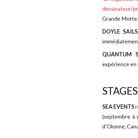
dessinateur/p
Grande Motte
DOYLE SAILS
immédiatement
QUANTUM S
expérience en v
STAGES
SEA EVENTS
r
(septembre à 
d’Olonne, Cana