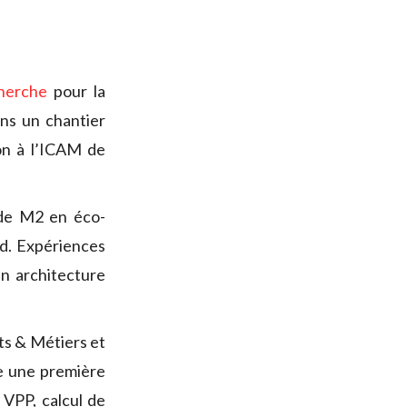
herche
pour la
ns un chantier
on à l’ICAM de
e M2 en éco-
d. Expériences
n architecture
rts & Métiers et
e une première
 VPP, calcul de