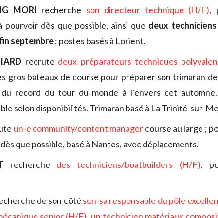
MG MORI
recherche
son directeur technique (H/F)
,
 pourvoir dès que possible, ainsi que
deux techniciens
à fin septembre
; postes basés à Lorient.
LIARD
recrute
deux préparateurs techniques polyvalen
es gros bateaux de course pour préparer son trimaran d
 du record du tour du monde à l’envers cet automne.
ible selon disponibilités. Trimaran basé à La Trinité-sur-Me
ute
un-e community/content manager
course au large ; 
 dès que possible, basé à Nantes, avec déplacements.
T
recherche
des techniciens/boatbuilders (H/F)
, p
recherche de son côté
son-sa responsable du pôle excelle
mécanique senior (H/F)
,
un technicien matériaux composi