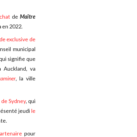
achat
de
Maître
a en 2022.
ode exclusive de
nseil municipal
ui signifie que
à Auckland, va
xaminer
, la ville
x de Sydney
, qui
présenté jeudi
le
nte.
artenaire
pour