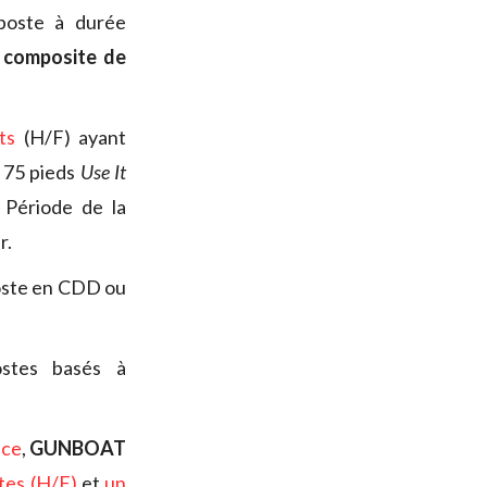
 poste à durée
 composite de
ts
(H/F) ayant
e 75 pieds
Use It
 Période de la
r.
poste en CDD ou
ostes basés à
nce
,
GUNBOAT
tes (H/F)
et
un