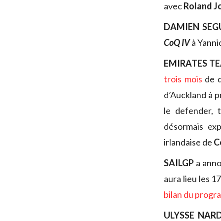
avec
Roland J
DAMIEN SEG
CoQ IV
à Yanni
EMIRATES T
trois mois
de d
d’Auckland à p
le defender, 
désormais exp
irlandaise de
C
SAILGP
a annon
aura lieu les 1
bilan du progr
ULYSSE NAR