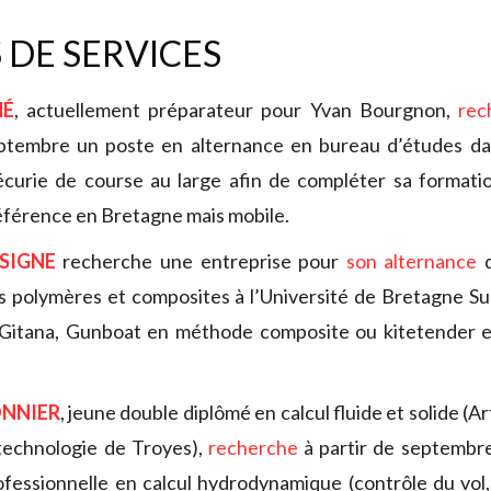
 DE SERVICES
HÉ
, actuellement préparateur pour Yvan Bourgnon,
rec
ptembre un poste en alternance en bureau d’études da
écurie de course au large afin de compléter sa formati
férence en Bretagne mais mobile.
SIGNE
recherche une entreprise pour
son alternance
d
s polymères et composites à l’Université de Bretagne Su
 Gitana, Gunboat en méthode composite ou kitetender e
ONNIER
, jeune double diplômé en calcul fluide et solide (A
technologie de Troyes),
recherche
à partir de septembr
fessionnelle en calcul hydrodynamique (contrôle du vol,