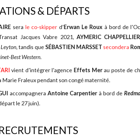
TIONS & DÉPARTS
AIRE
sera
le co-skipper
d’
Erwan Le Roux
à bord de l’O
Transat Jacques Vabre 2021,
AYMERIC CHAPPELLIER
r
Leyton
, tandis que
SÉBASTIEN MARSSET
secondera
Rom
tinet-Best Western
.
ARI
vient d’intégrer l’agence
Effets Mer
au poste de ch
a Marie Fraleux pendant son congé maternité.
GUI
accompagnera
Antoine Carpentier
à bord de
Redm
épart le 27 juin).
 RECRUTEMENTS