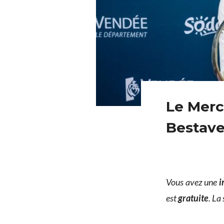
Le Merc
Bestav
Vous avez une
i
est
gratuite
. La