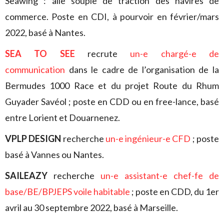
Seawing : aile souple de traction des navires de
commerce. Poste en CDI, à pourvoir en février/mars
2022, basé à Nantes.
SEA TO SEE
recrute
un-e chargé-e de
communication
dans le cadre de l’organisation de la
Bermudes 1000 Race et du projet Route du Rhum
Guyader Savéol ; poste en CDD ou en free-lance, basé
entre Lorient et Douarnenez.
VPLP DESIGN
recherche
un-e ingénieur-e CFD
; poste
basé à Vannes ou Nantes.
SAILEAZY
recherche
un-e assistant-e chef-fe de
base/BE/BPJEPS voile habitable
; poste en CDD, du 1er
avril au 30 septembre 2022, basé à Marseille.