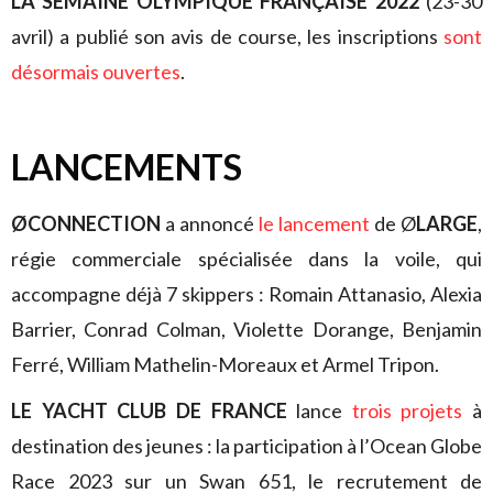
LA SEMAINE OLYMPIQUE FRANÇAISE 2022
(23-30
avril) a publié son avis de course, les inscriptions
sont
désormais ouvertes
.
LANCEMENTS
Ø
CONNECTION
a annoncé
le lancement
de Ø
LARGE
,
régie commerciale spécialisée dans la voile, qui
accompagne déjà 7 skippers : Romain Attanasio, Alexia
Barrier, Conrad Colman, Violette Dorange, Benjamin
Ferré, William Mathelin-Moreaux et Armel Tripon.
LE YACHT CLUB DE FRANCE
lance
trois projets
à
destination des jeunes : la participation à l’Ocean Globe
Race 2023 sur un Swan 651, le recrutement de