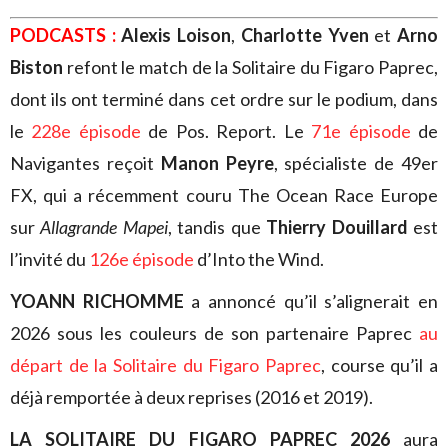
PODCASTS :
Alexis Loison
,
Charlotte Yven
et
Arno
Biston
refont le match de la Solitaire du Figaro Paprec,
dont ils ont terminé dans cet ordre sur le podium, dans
le
228e épisode
de Pos. Report. Le
71e épisode
de
Navigantes reçoit
Manon Peyre
, spécialiste de 49er
FX, qui a récemment couru The Ocean Race Europe
sur
Allagrande Mapei
, tandis que
Thierry Douillard
est
l’invité du
126e épisode
d’Into the Wind.
YOANN RICHOMME
a annoncé qu’il s’alignerait en
2026 sous les couleurs de son partenaire Paprec
au
départ de la Solitaire du Figaro Paprec
, course qu’il a
déjà remportée à deux reprises (2016 et 2019).
LA SOLITAIRE DU FIGARO PAPREC 2026
aura