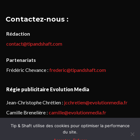
Contactez-nous :
Rédaction
contact@tipandshaft.com
Partenariats
Frédéric Chevance :
frederic@tipandshaft.com
Régie publicitaire Evolution Media
Jean-Christophe Chrétien :
jcchretien@evolutionmedia.fr
Camille Brenelière :
camille@evolutionmedia.fr
Tip & Shaft utilise des cookies pour optimiser la performance
© Sailorz 2015-2025. Tous droits réservés.
Mentions légales &
du site.
politique de confidentialité