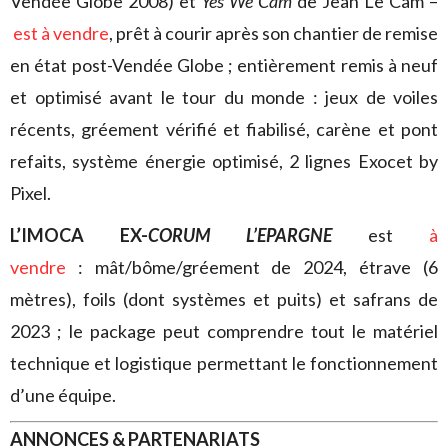
Vendée Globe 2008) et
Yes We Cam
de Jean Le Cam –
est à vendre
, prêt à courir après son chantier de remise
en état post-Vendée Globe ; entièrement remis à neuf
et optimisé avant le tour du monde : jeux de voiles
récents, gréement vérifié et fiabilisé, carène et pont
refaits, système énergie optimisé, 2 lignes Exocet by
Pixel.
L’IMOCA EX-
CORUM L’EPARGNE
est
à
vendre
: mât/bôme/gréement de 2024, étrave (6
mètres), foils (dont systèmes et puits) et safrans de
2023 ; le package peut comprendre tout le matériel
technique et logistique permettant le fonctionnement
d’une équipe.
ANNONCES & PARTENARIATS