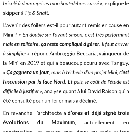
bricolé à deux reprises mon bout-dehors cassé »
, explique le
skipper à
Tip & Shaft
.
L’avenir des foilers est-il pour autant remis en cause en
Mini ?
« En double sur l’avant-saison, c’est très performant
mais
en solitaire, ça reste compliqué à gérer
. Il faut arriver
à simplifier »
, répond Ambroggio Beccaria, vainqueur de
la Mini en 2019 et qui a beaucoup couru avec Tanguy.
«
Ça gagnera un jour
, m
ais à l’échelle d’un projet Mini,
c’est
l’ascension par la face Nord.
Et puis, le coût de l’étude est
difficile à justifier »
, analyse quant à lui David Raison qui a
été consulté pour un foiler mais a décliné.
En revanche, l’architecte a
d’ores et déjà signé trois
évolutions du Maximum
, actuellement en
construction, et assure que deux ou trois autres