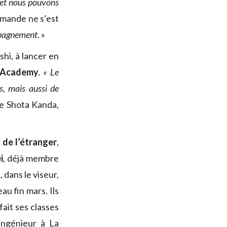
 et nous pouvons
emande ne s’est
ompagnement
. »
hi, à lancer en
 Academy
.
« Le
s, mais aussi de
ue Shota Kanda,
 de l’étranger
,
i
, déjà membre
, dans le viseur,
au fin mars. Ils
 fait ses classes
’ingénieur à La