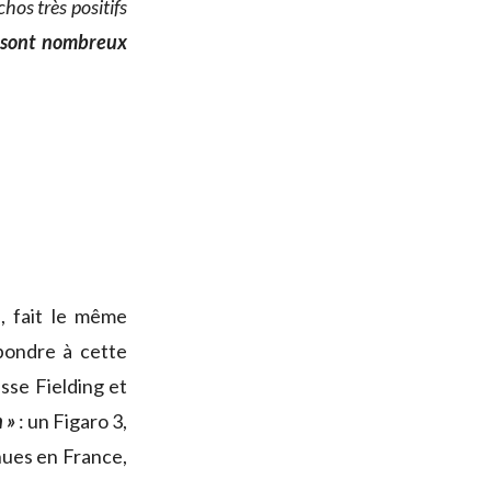
hos très positifs
e sont nombreux
, fait le même
ondre à cette
sse Fielding et
 »
: un Figaro 3,
nues en France,