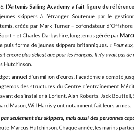
16,
l’Artemis Sailing Academy a fait figure de référenc
jeunes skippers à l’étranger. Soutenue par le gestion
rtemis, créée par Mark Turner – cofondateur d’Offshore 
port – et Charles Darbyshire, longtemps gérée par
Marcu
ne puis forme de jeunes skippers britanniques.
« Pour eux,
tait encore plus délicat que pour les Français. Il n’y avait pas d
s Hutchinson.
get annuel d’un million d’euros, l’académie a compté jus
longtemps des structures du Centre d’entraînement Médi
ant de s’installer à Lorient. Alan Roberts, Jack Bouttell
hard Mason, Will Harris y ont notamment fait leurs armes.
t
pas seulement des skippers, mais aussi des personnes cap
joute Marcus Hutchinson. Chaque année, les marins particip