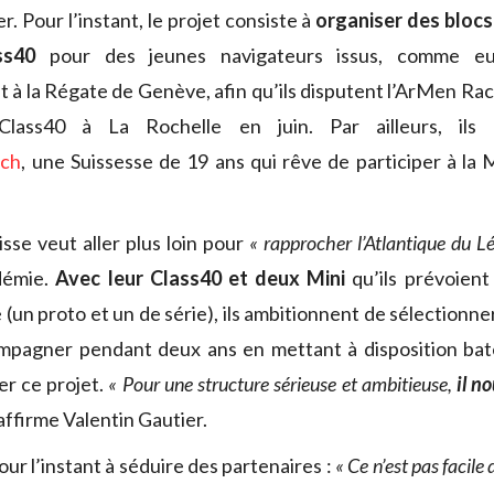
r. Pour l’instant, le projet consiste à
organiser des blocs
ss40
pour des jeunes navigateurs issus, comme e
 à la Régate de Genève, afin qu’ils disputent l’ArMen Race
lass40 à La Rochelle en juin. Par ailleurs, ils
sch
, une Suissesse de 19 ans qui rêve de participer à la 
isse veut aller plus loin pour
« rapprocher l’Atlantique du 
démie.
Avec leur Class40 et deux Mini
qu’ils prévoient 
(un proto et un de série), ils ambitionnent de sélectionn
ompagner pendant deux ans en mettant à disposition bat
er ce projet.
« Pour une structure sérieuse et ambitieuse,
il n
 affirme Valentin Gautier.
ur l’instant à séduire des partenaires :
« Ce n’est pas facile