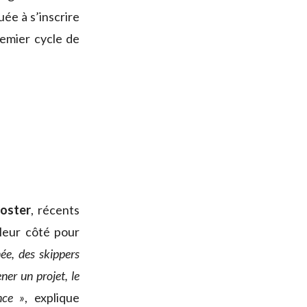
uée à s’inscrire
remier cycle de
oster
, récents
leur côté pour
e, des skippers
er un projet, le
nce »
, explique