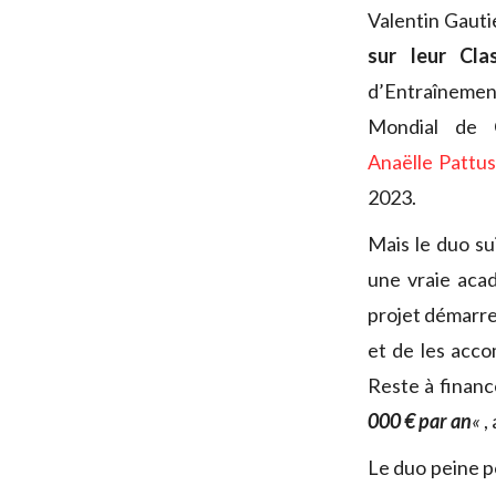
Valentin Gautie
sur leur Cla
d’Entraînement
Mondial de C
Anaëlle Pattu
2023.
Mais le duo su
une vraie aca
projet démarre 
et de les acc
Reste à financ
000 € par an
«
,
Le duo peine po