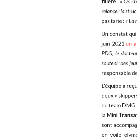
filière
:
« On ch
relancer la stru
pas tarie :
« La 
Un constat qui
juin 2021
un a
PDG, le docteur
soutenir des jeu
responsable de
L’équipe a reç
deux « skippers
du team DMG M
la
Mini Transa
sont accompagn
en voile olym