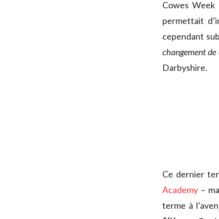
Cowes Week en
permettait d’
cependant subi
changement de d
Darbyshire.
Ce dernier ten
Academy
– mai
terme à l’aven