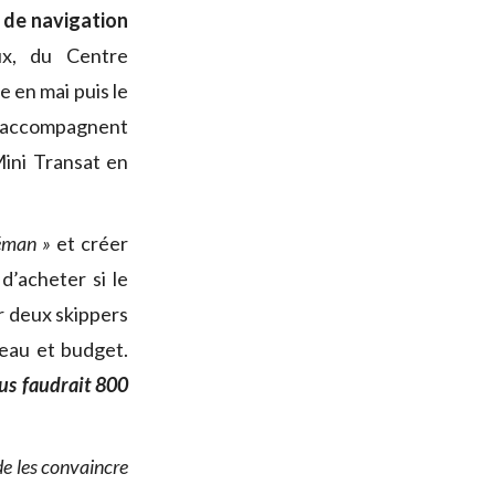
 de navigation
ux, du Centre
 en mai puis le
 accompagnent
Mini Transat en
Léman »
et créer
d’acheter si le
er deux skippers
eau et budget.
ous faudrait 800
 de les convaincre