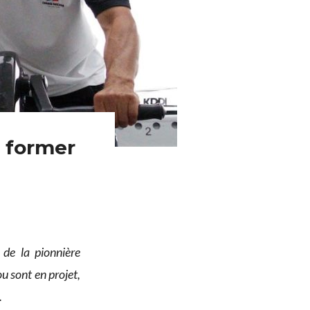
r former
 de la pionnière
ou sont en projet,
.