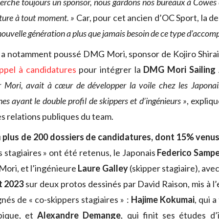
erche toujours un sponsor, nous gardons nos bureaux à Cowes
cture à tout moment. »
Car, pour cet ancien d’OC Sport, la d
nouvelle génération a plus que jamais besoin de ce type d’acc
 a notamment poussé DMG Mori, sponsor de Kojiro Shirais
ppel à candidatures
pour intégrer la
DMG Mori Sailing
 Mori, avait à cœur de développer la voile chez les Japonai
nes ayant le double profil de skippers et d’ingénieurs »
, expliq
s relations publiques du team.
u
plus de 200 dossiers de candidatures, dont 15% venus
 stagiaires » ont été retenus, le Japonais
Federico Sampe
ori, et l’ingénieure
Laure Galley
(skipper stagiaire), avec
t 2023
sur deux protos dessinés par David Raison, mis à l’e
és de « co-skippers stagiaires » :
Hajime Kokumai
, qui a
pique, et
Alexandre Demange
, qui finit ses études d