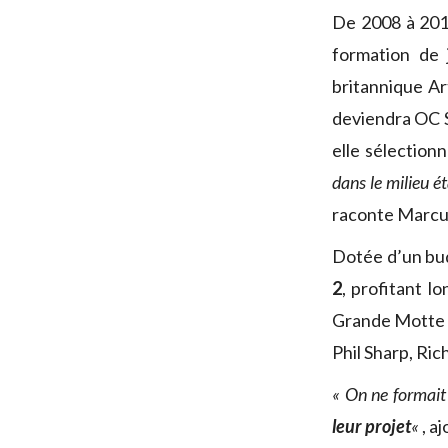
De 2008 à 20
formation de 
britannique A
deviendra OC S
elle sélection
dans le milieu é
raconte Marcu
Dotée d’un bud
2
, profitant 
Grande Motte av
Phil Sharp, Ric
« On ne formai
leur projet
«
, a