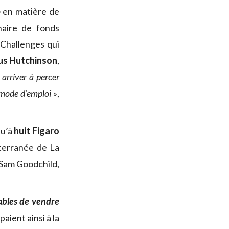
e
en matière de
naire de fonds
Challenges qui
s Hutchinson
,
 arriver à percer
e mode d’emploi »
,
qu’à
huit Figaro
terranée de La
, Sam Goodchild,
ables de vendre
aient ainsi à la