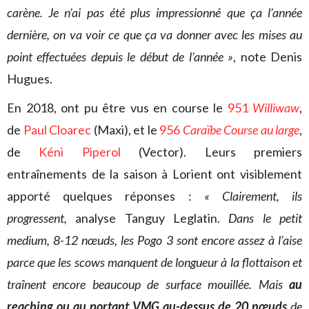
carène. Je n’ai pas été plus impressionné que ça l’année
dernière, on va voir ce que ça va donner avec les mises au
point effectuées depuis le début de l’année »
, note Denis
Hugues.
En 2018, ont pu être vus en course le
951
Williwaw
,
de
Paul Cloarec
(Maxi), et le
956
Caraïbe Course au large
,
de
Kéni Piperol
(Vector). Leurs premiers
entraînements de la saison à Lorient ont visiblement
apporté quelques réponses :
« Clairement, ils
progressent,
analyse Tanguy Leglatin.
Dans le petit
medium, 8-12 nœuds, les Pogo 3 sont encore assez à l’aise
parce que les scows manquent de longueur à la flottaison et
traînent encore beaucoup de surface mouillée. Mais
au
reaching ou au portant VMG au-dessus de 20 nœuds
de