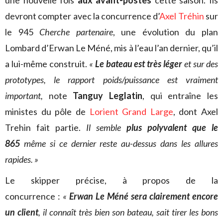
une nouvelle fois
aux avant-postes
cette saison. Ils
devront compter avec la concurrence d’
Axel Tréhin
sur
le 945
Cherche partenaire
, une évolution du plan
Lombard d’Erwan Le Méné, mis à l’eau l’an dernier, qu’il
a lui-même construit.
«
Le bateau est très léger
et sur des
prototypes, le rapport poids/puissance est vraiment
important,
note
Tanguy Leglatin
, qui entraîne les
ministes du pôle de
Lorient Grand Large
, dont Axel
Trehin fait partie.
Il semble
plus polyvalent que le
865
même si ce dernier reste au-dessus dans les allures
rapides. »
Le skipper précise, à propos de la
concurrence :
«
Erwan Le Méné sera clairement encore
un client
, il connaît très bien son bateau, sait tirer les bons