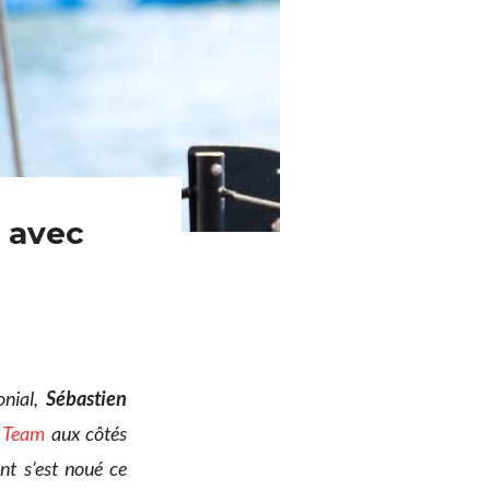
n avec
nial,
Sébastien
ng Team
aux côtés
 s’est noué ce