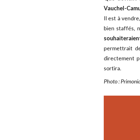
Vauchel-Camu
Il est à vendr
bien staffés, 
souhaiteraien
permettrait d
directement pe
sortira.
Photo : Primonia