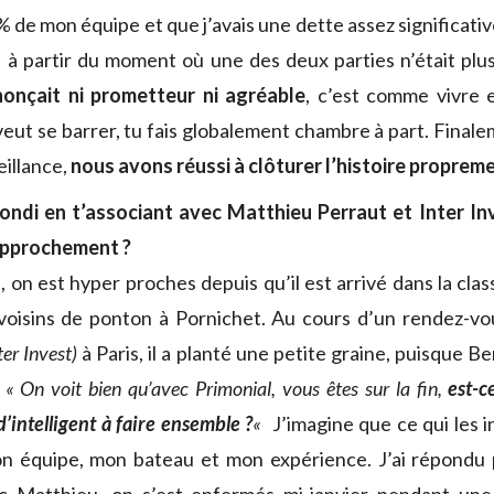
de mon équipe et que j’avais une dette assez significativ
 à partir du moment où une des deux parties n’était plus 
nonçait ni prometteur ni agréable
, c’est comme vivre 
eut se barrer, tu fais globalement chambre à part. Finale
eillance,
nous avons réussi à clôturer l’histoire proprem
bondi en t’associant avec Matthieu Perraut et Inter I
rapprochement ?
 on est hyper proches depuis qu’il est arrivé dans la clas
 voisins de ponton à Pornichet. Au cours d’un rendez-v
er Invest)
à Paris, il a planté une petite graine, puisque B
:
« On voit bien qu’avec Primonial, vous êtes sur la fin,
est-c
’intelligent à faire ensemble ?
«
J’imagine que ce qui les i
mon équipe, mon bateau et mon expérience. J’ai répondu 