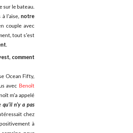
e sur le bateau.
à l’aise,
notre
en couple avec
ment, tout s’est
ent
.
nvest, comment
se Ocean Fifty,
ous avec
Benoît
enoît m’a appelé
e qu’il n’y a pas
ntéressait chez
positivement à