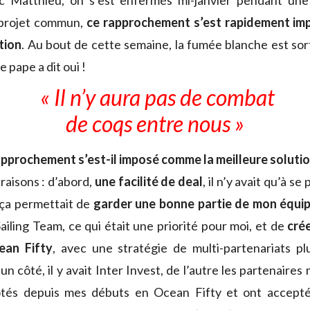
c Matthieu, on s’est enfermés mi-janvier pendant un
 projet commun,
ce rapprochement s’est rapidement im
tion
. Au bout de cette semaine, la fumée blanche est sort
le pape a dit oui !
« Il n’y aura pas de combat
de coqs entre nous »
pprochement s’est-il imposé comme la meilleure solutio
raisons : d’abord,
une facilité de deal
, il n’y avait qu’à s
, ça permettait de
garder une bonne partie de mon équi
Sailing Team, ce qui était une priorité pour moi, et de
cré
ean Fifty
, avec une stratégie de multi-partenariats pl
n côté, il y avait Inter Invest, de l’autre les partenaires 
tés depuis mes débuts en Ocean Fifty et ont accept