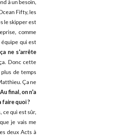
ond à un besoin,
Ocean Fifty, les
s le skipper est
reprise, comme
 équipe qui est
 ça ne s’arrête
 ça. Donc cette
r plus de temps
Matthieu. Ça ne
Au final, on n’a
faire quoi ?
 ce qui est sûr,
 que je vais me
les deux Acts à