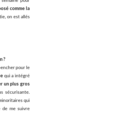
e semaine pour
posé comme la
ie, on est allés
n ?
e pencher pour le
pe
qui a intégré
er un plus gros
us sécurisante.
minoritaires qui
é de me suivre