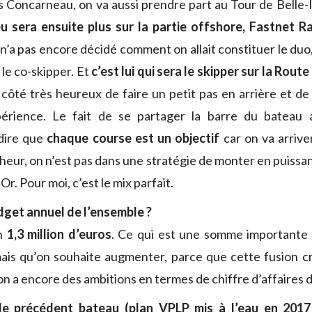
s Concarneau, on va aussi prendre part au Tour de Belle-I
u sera ensuite plus sur la partie offshore, Fastnet R
n’a pas encore décidé comment on allait constituer le duo,
le co-skipper. Et
c’est lui qui sera le skipper sur la Rou
 côté très heureux de faire un petit pas en arrière et d
érience. Le fait de se partager la barre du bateau 
dire que
chaque course est un objectif
car on va arrive
cheur, on n’est pas dans une stratégie de monter en puissa
Or. Pour moi, c’est le mix parfait.
dget annuel de l’ensemble ?
on
1,3 million d’euros
. Ce qui est une somme importante 
mais qu’on souhaite augmenter, parce que cette fusion c
 a encore des ambitions en termes de chiffre d’affaires d’
le précédent bateau (plan VPLP mis à l’eau en 2017