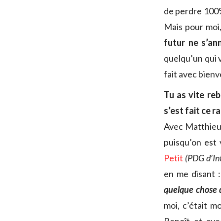
de perdre 100% 
Mais pour moi,
futur ne s’an
quelqu’un qui v
fait avec bienv
Tu as vite re
s’est fait ce 
Avec Matthieu,
puisqu’on est
Petit
(PDG d’Int
en me disant 
quelque chose d
moi, c’était 