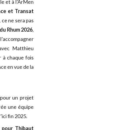
le et à l’ArMen
ace et Transat
 ce ne sera pas
te du Rhum 2026
,
e l’accompagner
avec Matthieu
r à chaque fois
nce en vue de la
pour un projet
rée une équipe
ici fin 2025.
 pour Thibaut