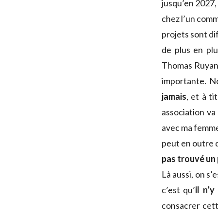
jusqu’en 2027,
chez l’un comm
projets sont di
de plus en pl
Thomas Ruyant 
importante. N
jamais
, et à t
association va
avec ma femme 
peut en outre 
pas trouvé un 
Là aussi, on s’
c’est qu’
il n’
consacrer cett