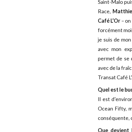
Saint-Malo pui
Race,
Matthie
Café L’Or
– on 
forcément moi 
je suis de mon
avec mon exp
permet de se 
avec de la fraî
Transat Café L’
Quel est le bu
Il est d’envir
Ocean Fifty, 
conséquente, on
Que devient 