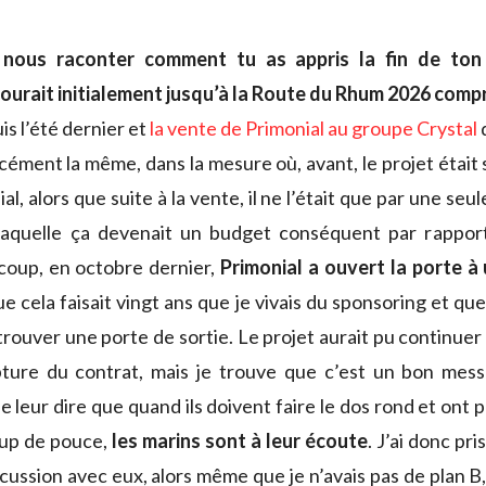
 nous raconter comment tu as appris la fin de ton
courait initialement jusqu’à la Route du Rhum 2026 compr
is l’été dernier et
la vente de Primonial au groupe Crystal
q
rcément la même, dans la mesure où, avant, le projet était
l, alors que suite à la vente, il ne l’était que par une seu
laquelle ça devenait un budget conséquent par rapport
 coup, en octobre dernier,
Primonial a ouvert la porte à 
que cela faisait vingt ans que je vivais du sponsoring et qu
trouver une porte de sortie. Le projet aurait pu continuer s
pture du contrat, mais je trouve que c’est un bon mes
 leur dire que quand ils doivent faire le dos rond et ont
oup de pouce,
les marins sont à leur écoute
. J’ai donc pri
cussion avec eux, alors même que je n’avais pas de plan B,