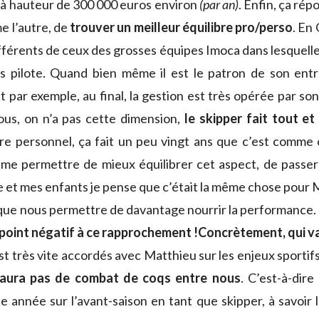
 à hauteur de 300 000 euros environ
(par an)
. Enfin, ça rép
e l’autre, de
trouver un meilleur équilibre pro/perso
. En 
fférents de ceux des grosses équipes Imoca dans lesquelle
us pilote. Quand bien même il est le patron de son ent
par exemple, au final, la gestion est très opérée par son
ous, on n’a pas cette dimension,
le skipper fait tout et
itre personnel, ça fait un peu vingt ans que c’est comme
 me permettre de mieux équilibrer cet aspect, de passe
et mes enfants je pense que c’était la même chose pour 
que nous permettre de davantage nourrir la performance.
point négatif à ce rapprochement !
Concrètement, qui va 
est très vite accordés avec Matthieu sur les enjeux sportifs,
y aura pas de combat de coqs entre nous
. C’est-à-dire
e année sur l’avant-saison en tant que skipper, à savoir 