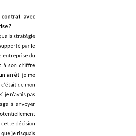
 contrat avec
ise ?
ue la stratégie
 supporté par le
le entreprise du
 à son chiffre
un arrêt
, je me
e c’était de mon
i je n’avais pas
sage à envoyer
 potentiellement
s cette décision
 que je risquais