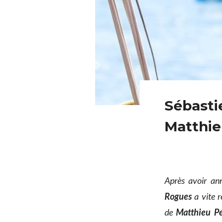
Sébasti
Matthieu
Après avoir an
Rogues
a vite r
de
Matthieu Pe