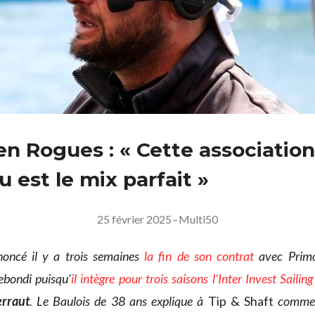
en Rogues : « Cette associatio
 est le mix parfait »
25 février 2025
–
Multi50
noncé il y a trois semaines
la fin de son contrat
avec Primo
ebondi puisqu’
il intègre pour trois saisons l’Inter Invest Saili
rraut
. Le Baulois de 38 ans explique à
Tip & Shaft
comment