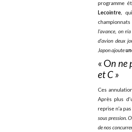
programme ét
Lecointre
, qu
championnats 
l’avance, on n’a
d’avion deux jo
Japon ajoute
un
« O
n ne 
et C »
Ces annulatio
Après plus d’
reprise n’a pas 
sous pression. O
de nos concurre