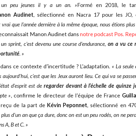
e un peu jeunes il y a un an. »
Formé en 2018, le t
anon Audinet
, sélectionné en Nacra 17 pour les JO,
t vrai que l’année dernière à la même époque, nous étions plus
econnaissait Manon Audinet dans
notre podcast Pos. Rep
it un sprint, c’est devenu une course d’endurance,
on a vu ce 
ortunité
. »
dans ce contexte d’incertitude ? L’adaptation.
« La seule
aujourd’hui, c’est que les Jeux auront lieu. Ce qui va se passer
l’état d’esprit est de
regarder devant à l’échelle de quinze j
pte »
, confirme le directeur de l’équipe de France
Guill
reçu de la part de
Kévin Peponnet
, sélectionné en 47
t plus d’un an que ça dure, donc on est un peu rodés, on ne perd
s A, B et C. »