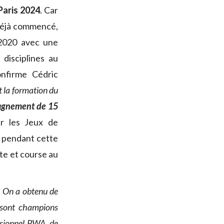
Paris 2024
. Car
 déjà commencé,
 2020 avec une
disciplines au
nfirme Cédric
t la formation du
pagnement de 15
ur les Jeux de
é pendant cette
xte et course au
. On a obtenu de
 sont champions
essionnel PWA, de