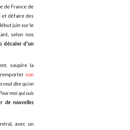
pe de France de
 et défaire des
ébut juin sur le
tant, selon nos
 à
décaler d’un
ent,
soupire la
e remporter
son
a veut dire qu’on
 Pour moi qui suis
er de nouvelles
néral, avec un