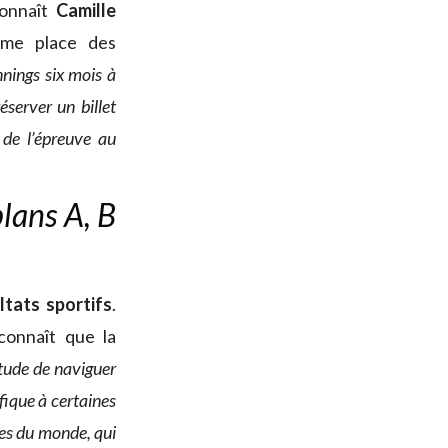
onnaît
Camille
ième place des
nnings six mois à
éserver un billet
 de l’épreuve au
plans A, B
ltats sportifs
.
connaît que la
itude de naviguer
fique à certaines
es du monde, qui