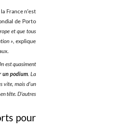
e la France n’est
ondial de Porto
urope et que tous
ation »
, explique
aux.
On est quasiment
er un podium
. La
us vite, mais d’un
 en tête. D’autres
orts pour