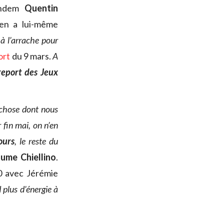
andem
Quentin
 en a lui-même
 à l’arrache pour
ort
du 9 mars.
A
report des Jeux
 chose dont nous
 fin mai, on n’en
ours
, le reste du
aume Chiellino
.
0 avec Jérémie
 plus d’énergie à