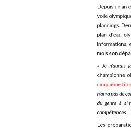
Depuis un an e
voile olympiqu
plannings. Der
plan d’eau ol
informations, 
mois son dépa
« Je n’aurais 
championne ol
cinquième tit
n’aura pas de com
du genre à aim
compétences
… 
Les préparati