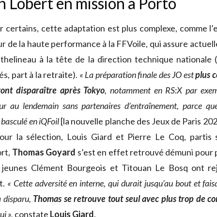
 Lobert en mission à Porto
 certains, cette adaptation est plus complexe, comme l’
ur de la haute performance à la FFVoile, qui assure actuel
helineau à la tête de la direction technique nationale (
s, part à la retraite).
« La préparation finale des JO est
plus 
vont disparaître après Tokyo
, notamment en RS:X par exemp
ur au lendemain sans partenaires d’entraînement, parce qu
 basculé en iQFoil
[la nouvelle planche des Jeux de Paris 2
our la sélection, Louis Giard et Pierre Le Coq, partis 
rt,
Thomas Goyard
s’est en effet retrouvé démuni pour 
 jeunes Clément Bourgeois et Titouan Le Bosq ont rejo
t.
« Cette adversité en interne, qui durait jusqu’au bout et fais
a disparu,
Thomas se retrouve tout seul avec plus trop de c
ui »,
constate
Louis Giard
.