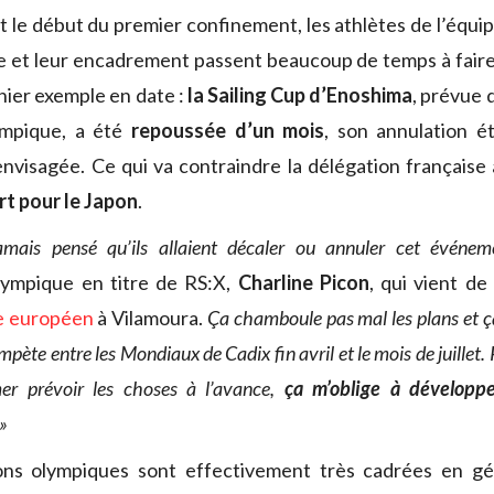
t le début du premier confinement, les athlètes de l’équi
e et leur encadrement passent beaucoup de temps à faire
nier exemple en date :
la Sailing Cup d’Enoshima
, prévue d
ympique, a été
repoussée d’un mois
, son annulation é
envisagée. Ce qui va contraindre la délégation française
rt pour le Japon
.
jamais pensé qu’ils allaient décaler ou annuler cet événem
ympique en titre de RS:X,
Charline Picon
, qui vient d
re européen
à Vilamoura.
Ça chamboule pas mal les plans et ç
pète entre les Mondiaux de Cadix fin avril et le mois de juillet.
er prévoir les choses à l’avance,
ça m’oblige à développ
»
ons olympiques sont effectivement très cadrées en gé