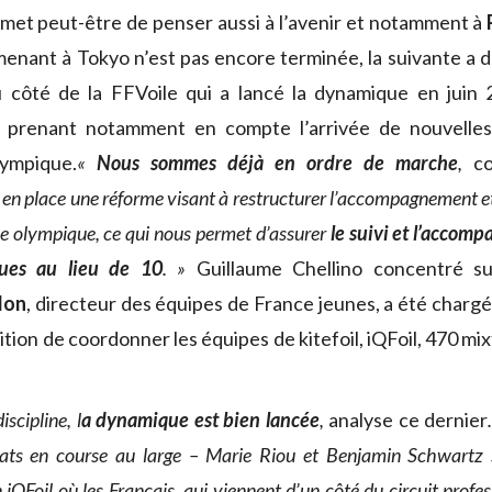
rmet peut-être de penser aussi à l’avenir et notamment à
 menant à Tokyo n’est pas encore terminée, la suivante a
côté de la FFVoile qui a lancé la dynamique en juin
n prenant notamment en compte l’arrivée de nouvelles 
ympique.
«
Nous sommes déjà en ordre de marche
,
co
 en place une réforme visant à restructurer l’accompagnement e
le olympique, ce qui nous permet d’assurer
le suivi et l’accom
ques au lieu de 10
. »
Guillaume Chellino concentré s
llon
, directeur des équipes de France jeunes, a été charg
tion de coordonner les équipes de kitefoil, iQFoil, 470 mi
scipline, l
a dynamique est bien lancée
,
analyse ce dernier
ltats en course au large – Marie Riou et Benjamin Schwartz
 iQFoil où les Français, qui viennent d’un côté du circuit prof