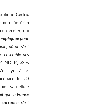
explique
Cédric
lement l’intérim
ce dernier, qui
compliquée pour
le, où on s’est
e l’ensemble des
024, NDLR]
. »
Ses
s’essayer à ce
préparer les JO
int sa cellule
ait que la France
oncurrence
, c’est