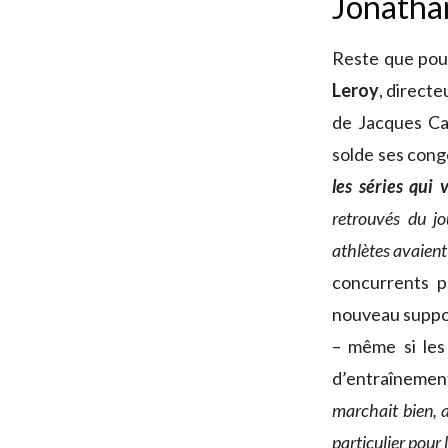
Jonathan
Reste que pour
Leroy
, directe
de Jacques Cat
solde ses congé
les séries qui 
retrouvés du jo
athlètes avaient
concurrents p
nouveau suppo
– même si les
d’entraînemen
marchait bien, 
particulier pour l