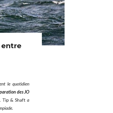
 entre
ent le quotidien
paration des JO
.
Tip & Shaft
a
ympiade.