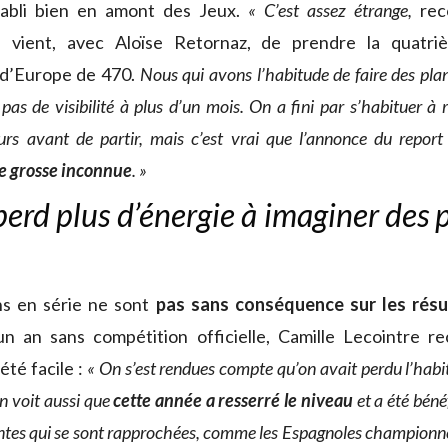
abli bien en amont des Jeux.
« C’est assez étrange,
rec
i vient, avec Aloïse Retornaz, de prendre la quatr
d’Europe de 470.
Nous qui avons l’habitude de faire des pla
 pas de visibilité à plus d’un mois. On a fini par s’habituer à r
urs avant de partir, mais c’est vrai que l’annonce du report
e grosse inconnue
. »
perd plus d’énergie à imaginer des 
ns en série ne sont
pas sans conséquence sur les résu
un an sans compétition officielle, Camille Lecointre re
été facile :
« On s’est rendues compte qu’on avait perdu l’hab
n voit aussi que
cette année a resserré le niveau
et a été béné
ntes qui se sont rapprochées, comme les Espagnoles championn