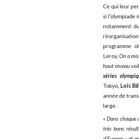
Ce qui leur pe
si l’olympiade
notamment du 
réorganisatio
programme ol
Leroy.
On a mis
haut niveau voi
séries olympi
Tokyo,
Loïc Bi
année de transi
large.
« Dans chaque di
très bons résu
d’Europe – et en