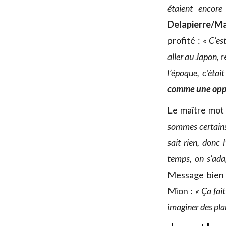
étaient encor
Delapierre/M
profité :
« C’es
aller au Japon,
r
l’époque, c’éta
comme une opp
Le maître mot 
sommes certains 
sait rien, donc 
temps, on s’ada
Message bien 
Mion :
« Ça fai
imaginer des plan