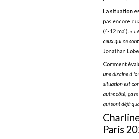
La situation e
pas encore qua
(4-12 mai).
« Le
ceux qui ne sont
Jonathan Lobert
Comment évalue
une dizaine à lo
situation est com
autre côté, ça m’
qui sont déjà qua
Charline
Paris 2