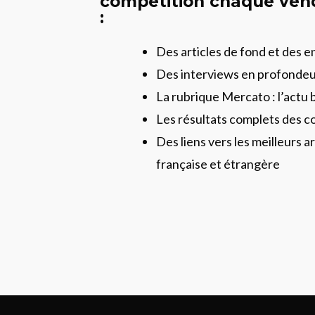
compétition chaque vend
:
Des articles de fond et des 
Des interviews en profonde
La rubrique Mercato : l’actu 
Les résultats complets des c
Des liens vers les meilleurs ar
française et étrangère