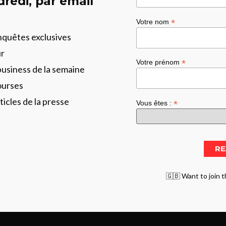
redi, par email
*
Votre nom
enquêtes exclusives
ur
*
Votre prénom
business de la semaine
ourses
ticles de la presse
*
Vous êtes :
🇬🇧 Want to join t