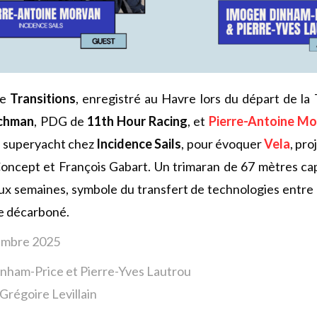
e
Transitions
, enregistré au Havre lors du départ de la 
chman
, PDG de
11th Hour Racing
, et
Pierre-Antoine M
t superyacht chez
Incidence Sails
, pour évoquer
Vela
, pro
oncept et François Gabart. Un trimaran de 67 mètres cap
eux semaines, symbole du transfert de technologies entre 
e décarboné.
vembre 2025
nham-Price et Pierre-Yves Lautrou
Grégoire Levillain