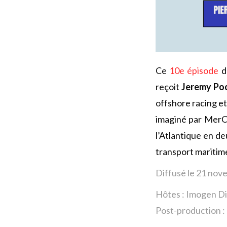
Ce
10e épisode
d
reçoit
Jeremy Po
offshore racing e
imaginé par MerC
l’Atlantique en d
transport maritim
Diffusé le 21 no
Hôtes : Imogen Di
Post-production : 