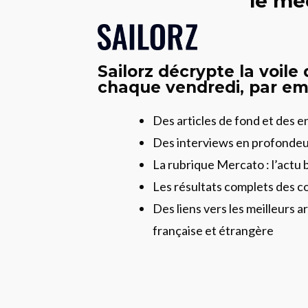
le mé
Sailorz décrypte la voile
chaque vendredi, par ema
Des articles de fond et des 
Des interviews en profonde
La rubrique Mercato : l’actu 
Les résultats complets des c
Des liens vers les meilleurs ar
française et étrangère