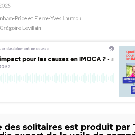
 2025
nham-Price et Pierre-Yves Lautrou
Grégoire Levillain
 des solitaires est produit par 