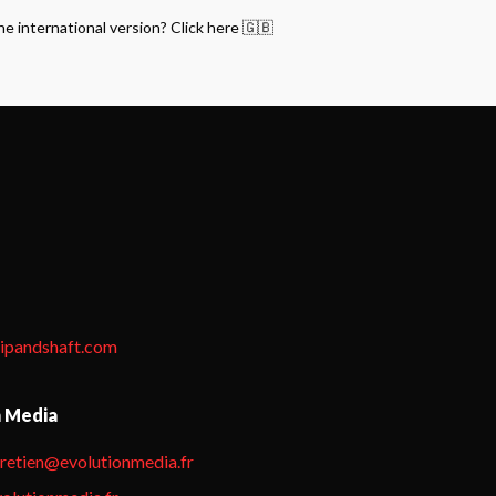
he international version? Click here 🇬🇧
tipandshaft.com
n Media
hretien@evolutionmedia.fr