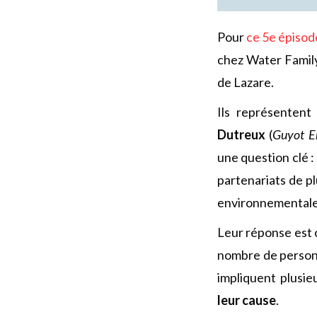
Pour
ce 5e épisod
chez Water Famil
de Lazare.
Ils représenten
Dutreux
(
Guyot E
une question clé :
partenariats de p
environnementale o
Leur réponse est cl
nombre de personn
impliquent plusie
leur cause
.