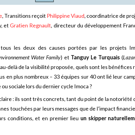
e
, Transitions reçoit
Philippine Viaud
, coordinatrice de pr
y, et
Gratien Regnault
, directeur du développement Franc
t tous les deux des causes portées par les projets 
nvironnement Water Family
) et
Tanguy Le Turquais
(
Laza
 au-delà de la visibilité proposée, quels sont les bénéfices 
lus en plus nombreux – 33 équipes sur 40 ont lié leur ca
u sociale lors du dernier cycle Imoca ?
aire : ils sont très concrets, tant du point de la notoriété
es touchées par leurs messages que de l’impact financie
urs conditions, et en premier lieu
un skipper naturelle