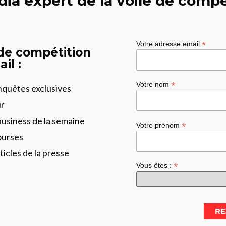
dia expert de la voile de compé
*
Votre adresse email
 de compétition
il :
*
Votre nom
enquêtes exclusives
ur
business de la semaine
*
Votre prénom
ourses
ticles de la presse
*
Vous êtes :