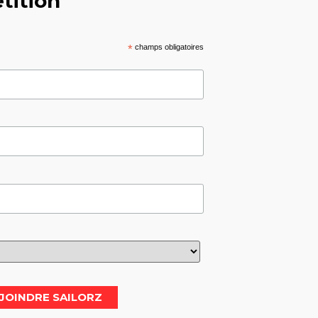
tition
*
champs obligatoires