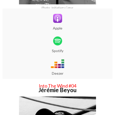
Photo : Initiatives Cœur
Apple
Spotify
Deezer
Into The Wind #04
Jérémie Beyou