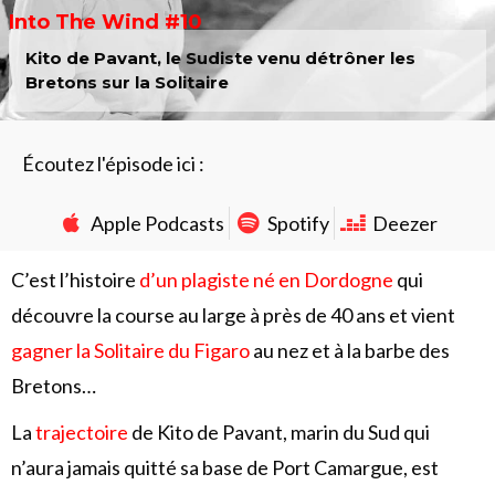
Into The Wind #10
Kito de Pavant, le Sudiste venu détrôner les
Bretons sur la Solitaire
Écoutez l'épisode ici :
Apple Podcasts
Spotify
Deezer
C’est l’histoire
d’un plagiste né en Dordogne
qui
découvre la course au large à près de 40 ans et vient
gagner la Solitaire du Figaro
au nez et à la barbe des
Bretons…
La
trajectoire
de Kito de Pavant, marin du Sud qui
n’aura jamais quitté sa base de Port Camargue, est