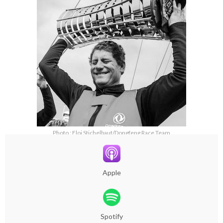
Photo : Eloi Stichelbaut/Dongfeng Race Team
Apple
Spotify