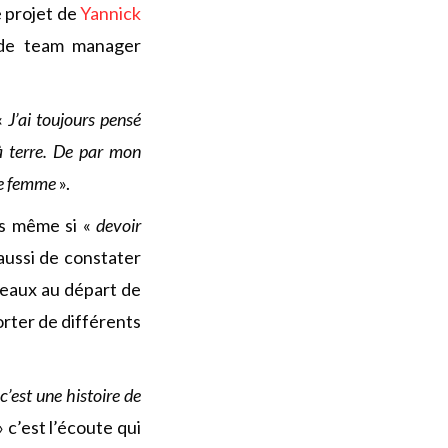
le projet de
Yannick
 de team manager
«
J’ai toujours pensé
 à terre. De par mon
une femme
».
es même si «
devoir
aussi de constater
eaux au départ de
orter de différents
 c’est une histoire de
» c’est l’écoute qui