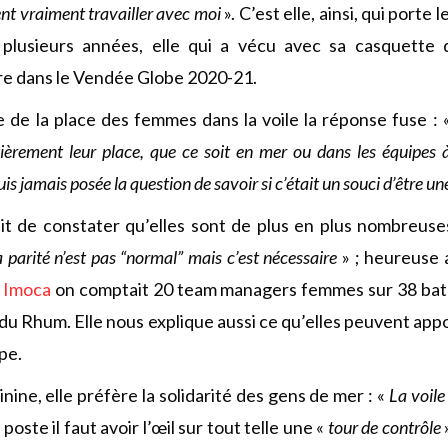
lent vraiment travailler avec moi
». C’est elle, ainsi, qui porte 
plusieurs années, elle qui a vécu avec sa casquette
ire dans le Vendée Globe 2020-21.
e de la place des femmes dans la voile la réponse fuse : 
tièrement leur place, que ce soit en mer ou dans les équipes
uis jamais posée la question de savoir si c’était un souci d’être 
uit de constater qu’elles sont de plus en plus nombreus
 parité n’est pas “normal” mais c’est nécessaire
» ; heureuse 
e
Imoca
on comptait 20 team managers femmes sur 38 bat
du Rhum. Elle nous explique aussi ce qu’elles peuvent app
pe.
inine, elle préfère la solidarité des gens de mer : «
La voile
n poste il faut avoir l’œil sur tout telle une «
tour de contrôle