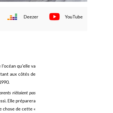
Deezer
YouTube
 l’océan qu’elle va
a tant aux côtés de
 1990.
rents n’étaient pas
ussi. Elle préparera
re chose de cette «