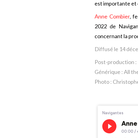
est importante et 
Anne Combier
, f
2022 de Navigan
concernant la pr
Diffusé le 14
déce
Post-production :
Générique : All th
Photo : Christoph