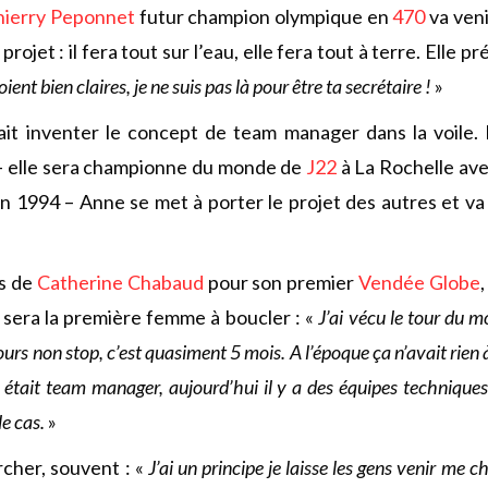
hierry Peponnet
futur champion olympique en
470
va veni
projet : il fera tout sur l’eau, elle fera tout à terre. Elle pr
oient bien claires, je ne suis pas là pour être ta secrétaire !
»
it inventer le concept de team manager dans la voile. 
 – elle sera championne du monde de
J22
à La Rochelle av
n 1994 – Anne se met à porter le projet des autres et va
és de
Catherine Chabaud
pour son premier
Vendée Globe
e sera la première femme à boucler : «
J’ai vécu le tour du 
rs non stop, c’est quasiment 5 mois. A l’époque ça n’avait rien à v
 était team manager, aujourd’hui il y a des équipes techniques
le cas.
»
rcher, souvent : «
J’ai un principe je laisse les gens venir me