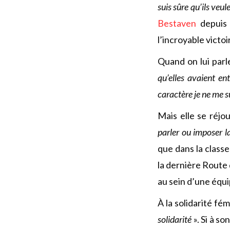
suis sûre qu’ils veu
Bestaven
depuis 
l’incroyable victo
Quand on lui parl
qu’elles avaient en
caractère je ne me s
Mais elle se réjo
parler ou imposer la
que dans la class
la dernière Route 
au sein d’une équi
À la solidarité fém
solidarité
». Si à so