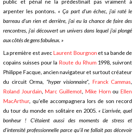
public et pénal ne la prédestinait pas vraiment à
arpenter les pontons.
« Ça part d’un échec, j’ai raté le
barreau d’un rien et derrière, j’ai eu la chance de faire des
rencontres, j’ai découvert un univers dans lequel j’ai plongé
aux côtés de gens fabuleux. »
La première est avec
Laurent Bourgnon
et sa bande de
copains suisses pour la
Route du Rhum
1998, suivront
Philippe Facque, ancien navigateur et surtout créateur
du circuit Orma,
“hyper visionnaire”
,
Franck Cammas
,
Roland Jourdain
,
Marc Guillemot
,
Mike Horn
ou
Ellen
MacArthur
, qu’elle accompagnera lors de son record
du tour du monde en solitaire en 2005.
« L’arrivée, quel
bonheur ! C’étaient aussi des moments de stress et
d’intensité professionnelle parce qu’il ne fallait pas décevoir