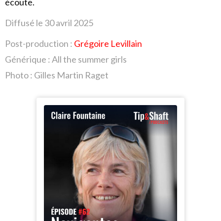
écoute.
Diffusé le 30 avril
2025
Post-production :
Grégoire Levillain
Générique : All the summer girls
Photo : Gilles Martin Raget