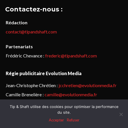
Contactez-nous :
Rédaction
contact@tipandshaft.com
Partenariats
Frédéric Chevance :
frederic@tipandshaft.com
Régie publicitaire Evolution Media
Jean-Christophe Chrétien :
jcchretien@evolutionmedia.fr
Camille Brenelière :
camille@evolutionmedia.fr
Tip & Shaft utilise des cookies pour optimiser la performance
© Sailorz 2015-2025. Tous droits réservés.
Mentions légales &
du site.
politique de confidentialité
Accepter
Refuser