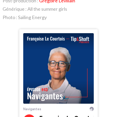
Post-production :
Grégoire Levillain
Générique : All the summer girls
Photo : Sailing Energy