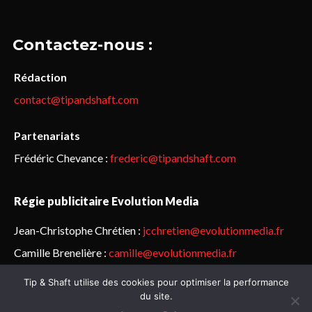
Contactez-nous :
Rédaction
contact@tipandshaft.com
Partenariats
Frédéric Chevance :
frederic@tipandshaft.com
Régie publicitaire Evolution Media
Jean-Christophe Chrétien :
jcchretien@evolutionmedia.fr
Camille Brenelière :
camille@evolutionmedia.fr
Tip & Shaft utilise des cookies pour optimiser la performance
© Sailorz 2015-2025. Tous droits réservés.
Mentions légales &
du site.
politique de confidentialité