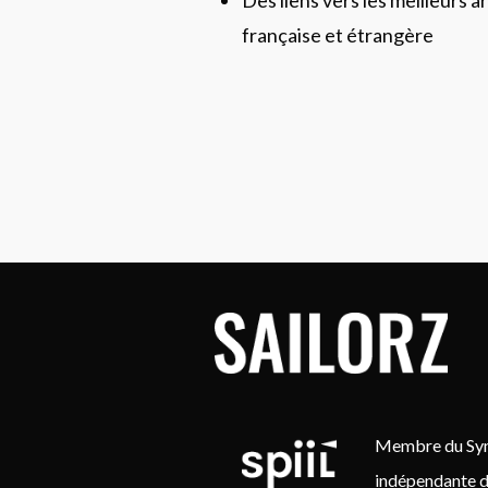
française et étrangère
Membre du Synd
indépendante d