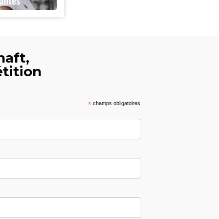
haft,
tition
*
champs obligatoires