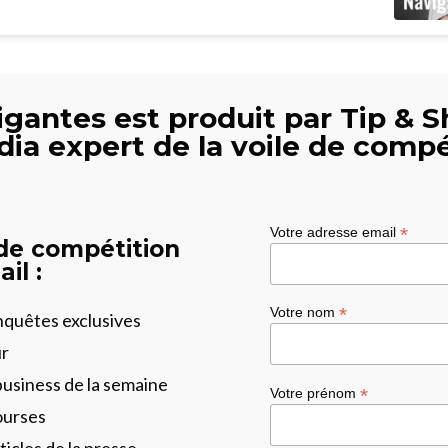
gantes est produit par Tip & S
dia expert de la voile de compé
*
Votre adresse email
 de compétition
il :
*
Votre nom
enquêtes exclusives
ur
business de la semaine
*
Votre prénom
ourses
ticles de la presse