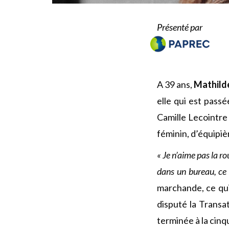
Présenté par
A 39 ans,
Mathild
elle qui est pass
Camille Lecointre
féminin, d’équipi
« Je n’aime pas la ro
dans un bureau, ce 
marchande, ce qui
disputé la Transa
terminée à la cinq