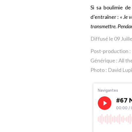
Si sa boulimie de
d’entraîner :
« Je v
transmettre. Pendant 
Diffusé le 09 Juill
Post-production :
Générique : All th
Photo : David Lup