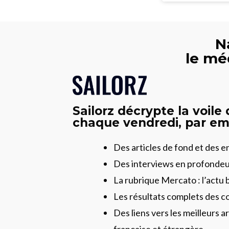
N
le mé
Sailorz décrypte la voile
chaque vendredi, par ema
Des articles de fond et des 
Des interviews en profonde
La rubrique Mercato : l’actu 
Les résultats complets des c
Des liens vers les meilleurs ar
française et étrangère