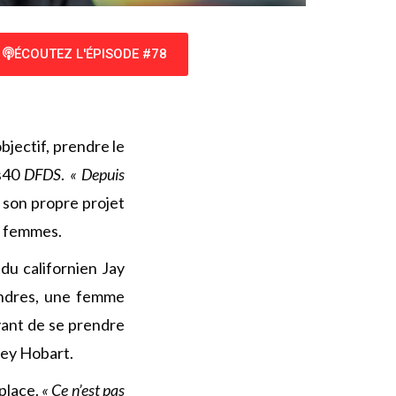
ÉCOUTEZ L'ÉPISODE #78
bjectif, prendre le
ss40
DFDS
.
« Depuis
de son propre projet
e femmes.
du californien Jay
ondres, une femme
avant de se prendre
dney Hobart.
 place.
« Ce n’est pas