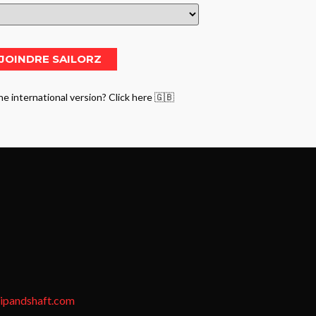
he international version? Click here 🇬🇧
tipandshaft.com