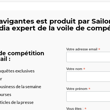
avigantes est produit par Sailor
dia expert de la voile de compé
*
Votre adresse email
 de compétition
il :
*
Votre nom
enquêtes exclusives
ur
business de la semaine
*
Votre prénom
ourses
ticles de la presse
*
Vous êtes :