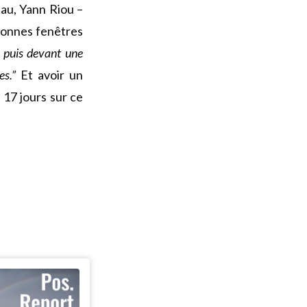
eau, Yann Riou –
 bonnes fenêtres
rs puis devant une
es.”
Et avoir un
 17 jours sur ce