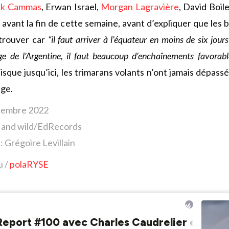
ck Cammas
, Erwan Israel,
Morgan Lagravière
, David Boil
 avant la fin de cette semaine, avant d’expliquer que les
à trouver car
“il faut arriver à l’équateur en moins de six jou
ge de l’Argentine, il faut beaucoup d’enchaînements favorabl
isque jusqu’ici, les trimarans volants n’ont jamais dépassé
age.
écembre 2022
t and wild/EdRecords
: Grégoire Levillain
u /
polaRYSE