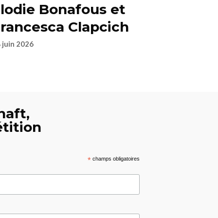
lodie Bonafous et
rancesca Clapcich
 juin 2026
haft,
tition
*
champs obligatoires