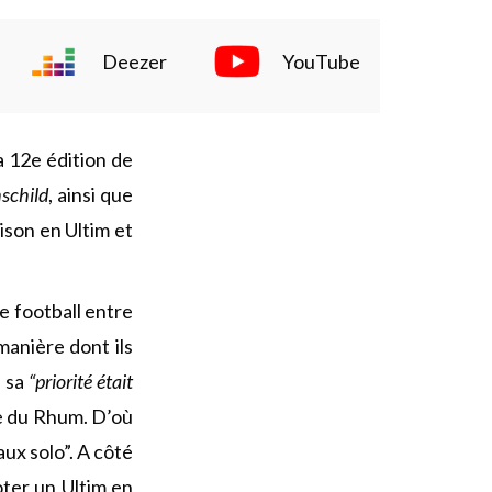
Deezer
YouTube
a 12e édition de
schild
, ainsi que
aison en Ultim et
e football entre
manière dont ils
e sa
“priorité était
e du Rhum. D’où
aux solo”. A côté
oter un Ultim en