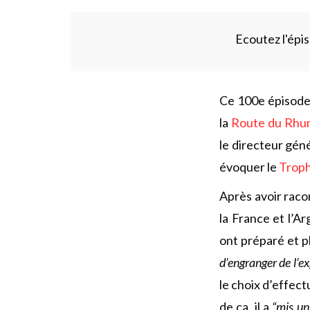
Ecoutez l'épis
Ce 100e épisode
la
Route du Rhu
le directeur gén
évoquer le
Troph
Après avoir raco
la France et l’A
ont préparé et p
d’engranger de l’ex
le choix d’effect
de ça, il a
“mis un