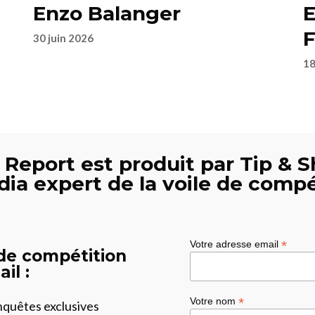
Enzo Balanger
E
F
30 juin 2026
18
 Report est produit par Tip & S
dia expert de la voile de compé
*
Votre adresse email
 de compétition
il :
*
Votre nom
enquêtes exclusives