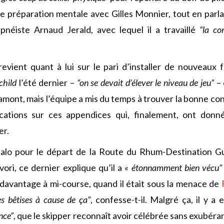
 une préparation mentale avec Gilles Monnier, tout en parl
pnéiste Arnaud Jerald, avec lequel il a travaillé
“la co
revient quant à lui sur le pari d’installer de nouveaux f
child
l’été dernier –
“on se devait d’élever le niveau de jeu”
– 
 amont, mais l’équipe a mis du temps à trouver la bonne con
ications sur ces appendices qui, finalement, ont donné
er.
Malo pour le départ de la Route du Rhum-Destination 
vori, ce dernier explique qu’il a
« étonnamment bien vécu”
e davantage à mi-course, quand il était sous la menace de
ues bêtises à cause de ça”
, confesse-t-il. Malgré ça, il y a 
nce”
, que le skipper reconnaît avoir célébrée sans exubé