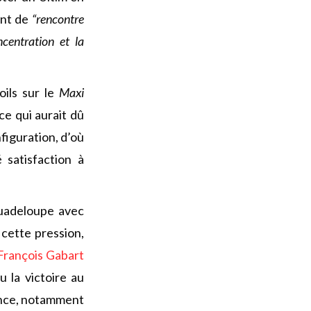
ant de
“rencontre
ncentration et la
oils sur le
Maxi
ce qui aurait dû
figuration, d’où
 satisfaction à
Guadeloupe avec
cette pression,
François Gabart
eu la victoire au
rance, notamment