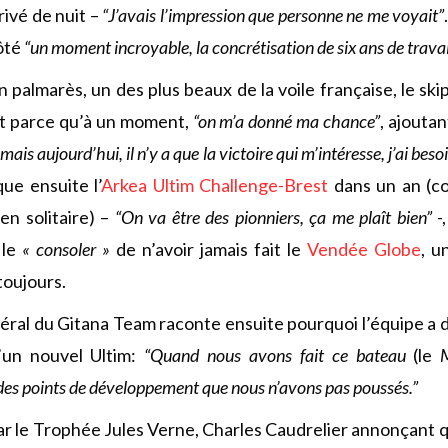
rrivé de nuit –
“J’avais l’impression que personne ne me voyait”
ôté
“un moment incroyable, la concrétisation de six ans de travai
n palmarès, un des plus beaux de la voile française, le sk
’est parce qu’à un moment,
“on m’a donné ma chance”
, ajoutan
ais aujourd’hui, il n’y a que la victoire qui m’intéresse, j’ai bes
ue ensuite l’
Arkea Ultim Challenge-Brest
dans un an (c
en solitaire) –
“On va être des pionniers, ça me plaît bien”
-,
 le
« consoler »
de n’avoir jamais fait le
Vendée Globe
, u
toujours.
éral du Gitana Team raconte ensuite pourquoi l’équipe a 
’un nouvel Ultim:
“Quand nous avons fait ce bateau
(le
 a des points de développement que nous n’avons pas poussés.”
ar le Trophée Jules Verne, Charles Caudrelier annonçant q