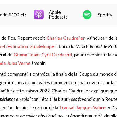
Apple
ode #100 ici :
Spotify
Podcasts
 de Pos. Report reçoit
Charles Caudrelier
, vainqueur de l
m-Destination Guadeloupe
à bord du
Maxi Edmond de Roth
éral du
Gitana Team
,
Cyril Dardashti
, pour revenir sur la s
ée Jules Verne
à venir.
nté comment ils ont vécu la finale de la Coupe du monde d
rgentine, nos deux invités commencent par revenir sur la 
lanifié cette saison 2022. Charles Caudrelier explique qu
périence en solo”
car il était
“le bizuth des favoris”
sur la Rout
uer l’an dernier le retour de la
Transat Jacques Vabre
en “f
 gros coup de collier physique”
pour répondre au défi de pil