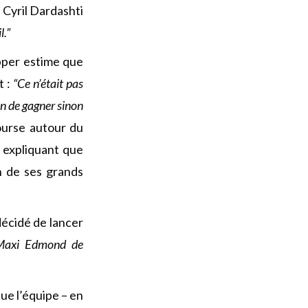
. Cyril Dardashti
l.”
ipper estime que
t :
“Ce n’était pas
oin de gagner sinon
ourse autour du
 expliquant que
n de ses grands
décidé de lancer
Maxi Edmond de
ue l’équipe – en