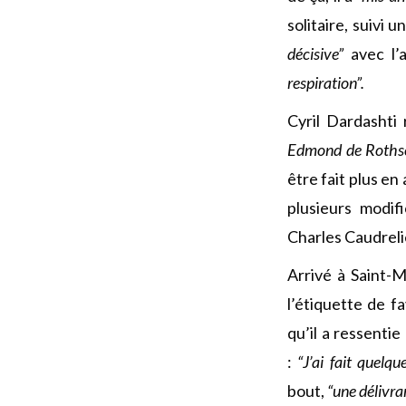
solitaire, suivi
décisive”
avec l’a
respiration”.
Cyril Dardashti 
Edmond de Roths
être fait plus en
plusieurs modif
Charles Caudreli
Arrivé à Saint-
l’étiquette de fa
qu’il a ressenti
:
“J’ai fait quelq
bout,
“une délivra