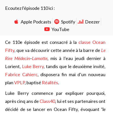
Ecoutez l'épisode 110 ici :
Apple Podcasts
Spotify
Deezer
YouTube
Ce 110e épisode est consacré à la
classe Ocean
Fifty
, que va découvrir cette année à la barre de
Le
Rire Médecin
–
Lamotte
, mis à l’eau jeudi dernier à
Lorient,
Luke Berry
, tandis que le deuxième invité,
Fabrice Cahierc
, disposera fin mai d’un nouveau
plan
VPLP
, baptisé
Réalités
.
Luke Berry commence par expliquer pourquoi,
après cinq ans de
Class40
, lui et ses partenaires ont
décidé de se lancer en Ocean Fifty, évoquant
“le