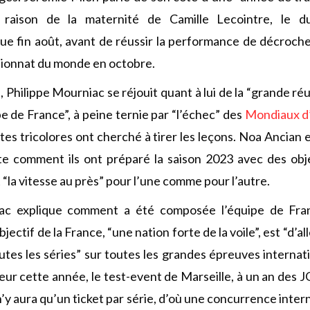
raison de la maternité de Camille Lecointre, le d
ue fin août, avant de réussir la performance de décroche
ionnat du monde en octobre.
i, Philippe Mourniac se réjouit quant à lui de la “grande réu
pe de France”, à peine ternie par “l’échec” des
Mondiaux d’
stes tricolores ont cherché à tirer les leçons. Noa Ancian
te comment ils ont préparé la saison 2023 avec des obje
“la vitesse au près” pour l’une comme pour l’autre.
iac explique comment a été composée l’équipe de Fra
bjectif de la France, “une nation forte de la voile”, est “d’a
tes les séries” sur toutes les grandes épreuves internat
ur cette année, le test-event de Marseille, à un an des J
 n’y aura qu’un ticket par série, d’où une concurrence inter