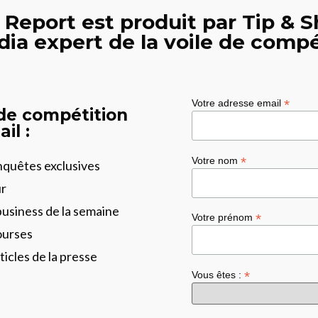
 Report est produit par Tip & S
dia expert de la voile de compé
*
Votre adresse email
 de compétition
il :
*
Votre nom
enquêtes exclusives
ur
business de la semaine
*
Votre prénom
ourses
ticles de la presse
*
Vous êtes :