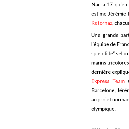
Nacra 17 qu’en 
estime Jérémie 
Retornaz
, chacu
Une grande parti
l’équipe de Franc
splendide” selon
marins tricolore
dernière expliqu
Express Team
s
Barcelone, Jérém
au projet norma
olympique.