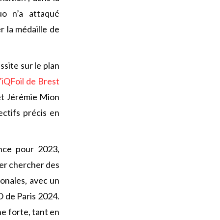
uo n’a attaqué
r la médaille de
ssite sur le plan
iQFoil de Brest
 et Jérémie Mion
ctifs précis en
nce pour 2023,
ller chercher des
ionales, avec un
O de Paris 2024.
ne forte, tant en