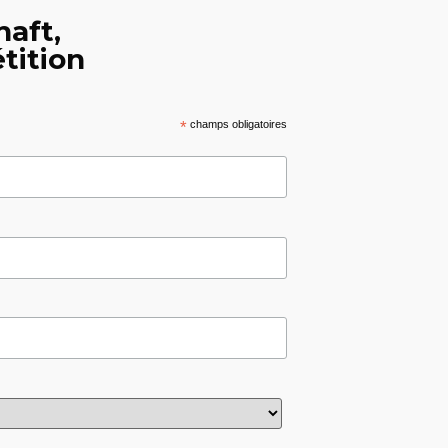
haft,
tition
*
champs obligatoires