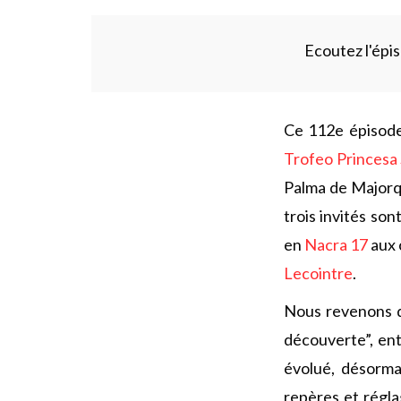
Ecoutez l'épis
Ce 112e épisode 
Trofeo Princesa 
Palma de Majorqu
trois invités son
en
Nacra 17
aux 
Lecointre
.
Nous revenons d
découverte”, en
évolué, désorma
repères et régla