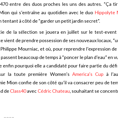
470 entre des duos proches les uns des autres. “Ça tire
Mion qui s’entraîne au quotidien avec le duo
Hippolyte 
n tentant à côté de “garder un petit jardin secret”.
e de la sélection se jouera en juillet sur le test-event
e vient de prendre possession de ses nouveaux locaux, “un 
 Philippe Mourniac, et où, pour reprendre l’expression de
s passent beaucoup de temps à “poncer le plan d’eau” en v
e enfin pourquoi elle a candidaté pour faire partie du défi
ur la toute première Women’s
America’s Cup
à l’a
ie Mion confie de son côté qu’il va consacrer peu de te
nd de
Class40
avec
Cédric Chateau
, souhaitant se concentr