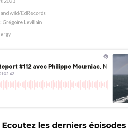
rs 2023
t and wild/EdRecords
: Grégoire Levillain
nergy
Ecoutez les derniers épisodes