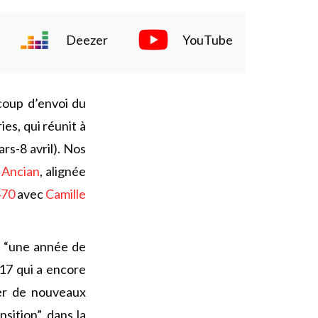
Deezer
YouTube
coup d’envoi du
es, qui réunit à
rs-8 avril). Nos
 Ancian
, alignée
470
avec
Camille
e “une année de
17 qui a encore
ver de nouveaux
sition”, dans la