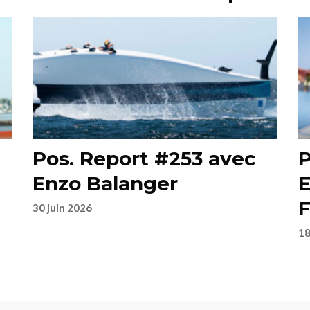
Pos. Report #253 avec
P
Enzo Balanger
E
F
30 juin 2026
18