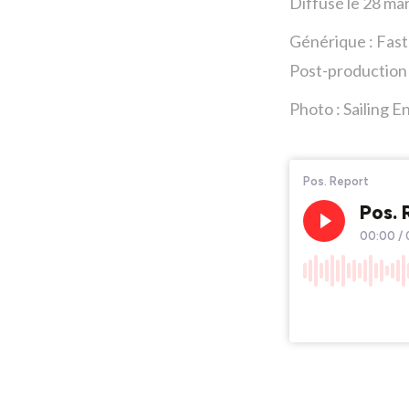
Diffusé le 28 ma
Générique : Fas
Post-production 
Photo : Sailing E