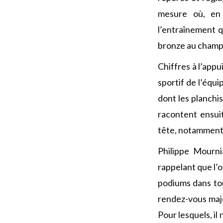
mesure où, en 
l’entraînement q
bronze au champ
Chiffres à l’appu
sportif de l’équi
dont les planchi
racontent ensui
tête, notamment 
Philippe Mourn
rappelant que l’o
podiums dans tou
rendez-vous maje
Pour lesquels, il