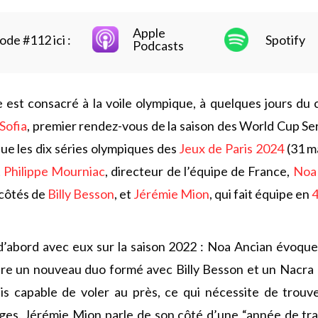
Apple
ode #112 ici :
Spotify
Podcasts
est consacré à la voile olympique, à quelques jours du 
Sofia
, premier rendez-vous de la saison des World Cup Seri
e les dix séries olympiques des
Jeux de Paris 2024
(31 ma
t
Philippe Mourniac
, directeur de l’équipe de France,
Noa
côtés de
Billy Besson
, et
Jérémie Mion
, qui fait équipe en
’abord avec eux sur la saison 2022 : Noa Ancian évoqu
tre un nouveau duo formé avec Billy Besson et un Nacra 
is capable de voler au près, ce qui nécessite de trou
ges. Jérémie Mion parle de son côté d’une “année de tran