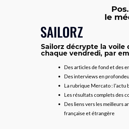
Pos.
le mé
Sailorz décrypte la voile
chaque vendredi, par ema
Des articles de fond et des 
Des interviews en profonde
La rubrique Mercato : l’actu 
Les résultats complets des c
Des liens vers les meilleurs ar
française et étrangère