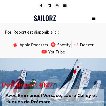
Pos. Report est disponible ici :
Apple Podcasts
Spotify
Deezer
YouTube
Pos. Report #127
Avec Emmanuel Versace, Laure Galley et
Hugues de Prémare