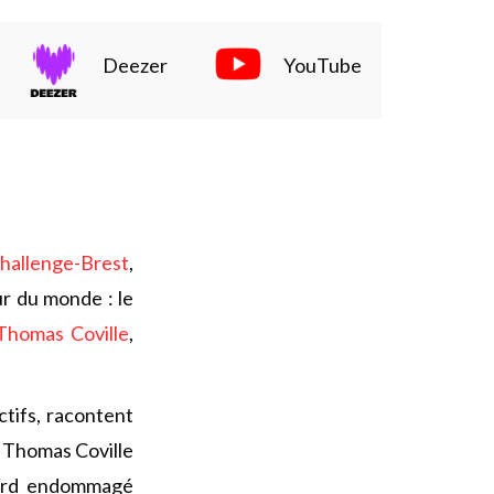
Deezer
YouTube
Challenge-Brest
,
ur du monde : le
Thomas Coville
,
ctifs, racontent
 Thomas Coville
âbord endommagé