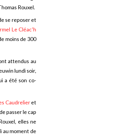
t Thomas Rouxel.
de se reposer et
rmel Le Cléac’h
 de moins de 300
sont attendus au
uwin lundi soir,
ui a été son co-
es Caudrelier
et
 de passer le cap
ouxel, elles ne
rdi au moment de