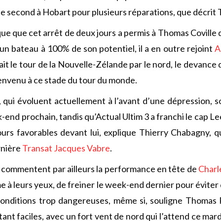
, le second à Hobart pour plusieurs réparations, que décri
que que cet arrêt de deux jours a permis à Thomas Coville 
 un bateau à 100% de son potentiel, il a en outre rejoint
A
fait le tour de la Nouvelle-Zélande par le nord, le devance
bienvenu à ce stade du tour du monde.
 qui évoluent actuellement à l’avant d’une dépression, 
end prochain, tandis qu’Actual Ultim 3 a franchi le cap Lee
urs favorables devant lui, explique Thierry Chabagny, q
rnière
Transat Jacques Vabre
.
 commentent par ailleurs la performance en tête de
Charl
me à leurs yeux, de freiner le week-end dernier pour éviter
onditions trop dangereuses, même si, souligne Thomas R
tant faciles, avec un fort vent de nord qui l’attend ce ma