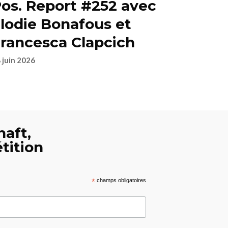
os. Report #252 avec
lodie Bonafous et
rancesca Clapcich
 juin 2026
haft,
tition
*
champs obligatoires