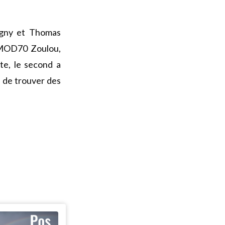
agny et Thomas
e MOD70 Zoulou,
ite, le second a
n de trouver des