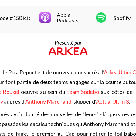
Apple
ode #150 ici :
Spotify
Podcasts
Présenté par
de Pos. Report est de nouveau consacré à l’
Arkea Ultim 
our font partie de deux teams engagés sur la course auto
 Rouxel
oeuvre au sein du
team Sodebo
aux côtés de
ny
auprès d’
Anthony Marchand
, skipper d’
Actual Ultim 3
.
près avoir donné des nouvelles de “leurs” skippers respe
 passées les escales techniques qu’Anthony Marchand et
nts de faire, le premier au Cap pour retirer le foil b