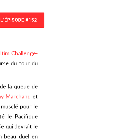
L'ÉPISODE #152
ltim Challenge-
urse du tour du
 de la queue de
ny Marchand
et
 musclé pour le
é le Pacifique
Ce qui devrait le
un beau duel en