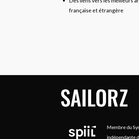
Des liens vers les meilleurs ar
française et étrangère
Membre du Synd
indépendante d