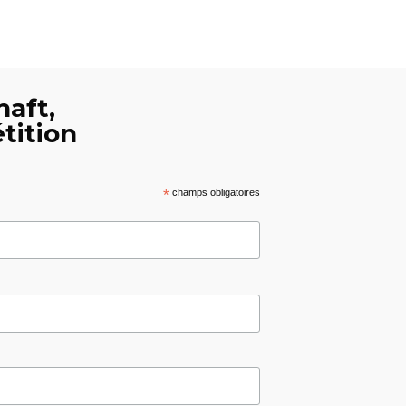
haft,
tition
*
champs obligatoires