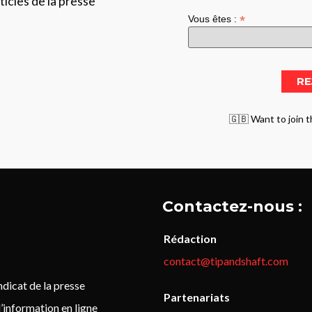
ticles de la presse
*
Vous êtes :
🇬🇧 Want to join t
Contactez-nous :
Rédaction
contact@tipandshaft.com
icat de la presse
Partenariats
’information en ligne