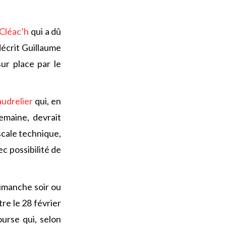
Cléac’h
qui a dû
décrit Guillaume
ur place par le
udrelier
qui, en
emaine, devrait
scale technique,
ec possibilité de
dimanche soir ou
re le 28 février
ourse qui, selon