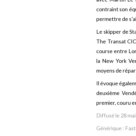
contraint son éq
permettre de s’a
Le skipper de St
The Transat CIC,
course entre Lori
la New York Vend
moyens de répare
Il évoque égaleme
deuxième Vendée
premier, couru en
Diffusé le 28 ma
Générique : Fas