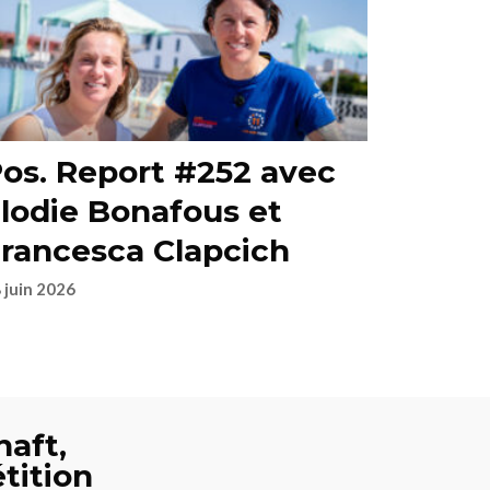
os. Report #252 avec
lodie Bonafous et
rancesca Clapcich
 juin 2026
haft,
tition