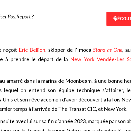
ser Pos.Report ?
ÉCOUT
e reçoit
Eric Bellion
, skipper de l’Imoca
Stand as One
, a
te à prendre le départ de la
New York Vendée-Les Sa
au amarré dans la marina de Moonbeam, à une bonne he
 lequel on entend son équipe technique s’affairer, l
s-Unis et son rêve accompli d’avoir découvert à la fois New
remier temps à l’arrivée de The Transat CIC, et New York.
suite avec lui sur sa fin d’année 2023, marquée par son
Pape sur la Transat Jacques Vabre, qui a chamboulé s