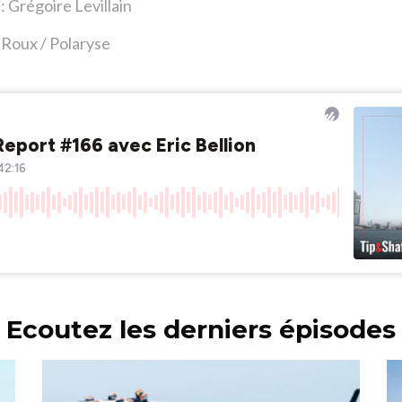
: Grégoire Levillain
 Roux / Polaryse
Ecoutez les derniers épisodes