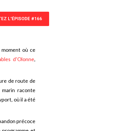
EZ L'ÉPISODE #166
u moment où ce
bles d’Olonne
,
ure de route de
e marin raconte
port, où il a été
 abandon précoce
on programme et