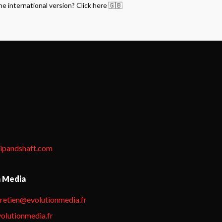
he international version? Click here 🇬🇧
tipandshaft.com
n Media
hretien@evolutionmedia.fr
olutionmedia.fr