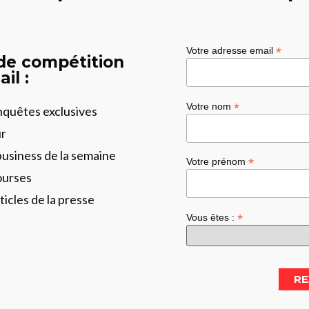
*
Votre adresse email
 de compétition
il :
*
Votre nom
enquêtes exclusives
ur
business de la semaine
*
Votre prénom
ourses
ticles de la presse
*
Vous êtes :