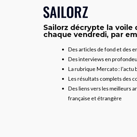
Sailorz décrypte la voile
chaque vendredi, par ema
Des articles de fond et des 
Des interviews en profonde
La rubrique Mercato : l’actu 
Les résultats complets des c
Des liens vers les meilleurs ar
française et étrangère